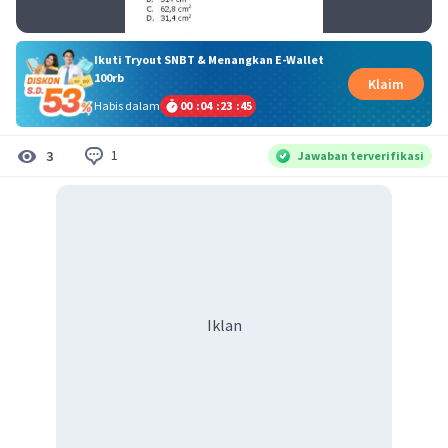
Ikuti Tryout SNBT & Menangkan E-Wallet
100rb
Klaim
Habis dalam
00
:
04
:
23
:
45
1
3
Jawaban terverifikasi
Iklan