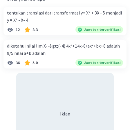
tentukan translasi dari transformasi y= X² + 3X - 5 menjadi
y = X² - X- 4
12
3.3
Jawaban terverifikasi
diketahui nilai lim X--&gt;(-4) 4x²+14x-8/ax²+bx+8 adalah
9/5 nilai a+b adalah
36
5.0
Jawaban terverifikasi
Iklan