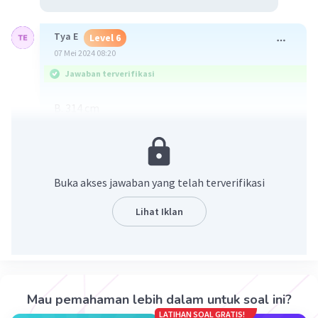
Tya E
Level 6
07 Mei 2024 08:20
Jawaban terverifikasi
B. 314 cm
Buka akses jawaban yang telah terverifikasi
Lihat Iklan
·
0.0
(
0
)
Balas
Beri Rating
Mau pemahaman lebih dalam untuk soal ini?
LATIHAN SOAL GRATIS!