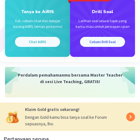
Tanya ke AiRIS
Drill Soal
Yuk, cobain chat dan belajar
Latihan soal sesuai topik yang
Iklan
bareng AiRIS, teman pintarmu!
kamu mau untuk persiapan ujian
Chat AiRIS
Cobain Drill Soal
Perdalam pemahamanmu bersama Master Teacher
di sesi Live Teaching, GRATIS!
Klaim Gold gratis sekarang!
Dengan Gold kamu bisa tanya soal ke Forum
sepuasnya, lho.
Pertanyaan serupa