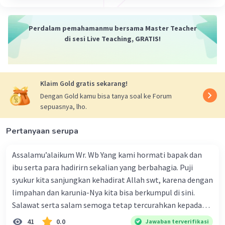
— Tampilkan 1 balasan lainnya
Perdalam pemahamanmu bersama Master Teacher
di sesi Live Teaching, GRATIS!
Klaim Gold gratis sekarang!
Iklan
Dengan Gold kamu bisa tanya soal ke Forum
sepuasnya, lho.
Pertanyaan serupa
Assalamu’alaikum Wr. Wb Yang kami hormati bapak dan
ibu serta para hadirirn sekalian yang berbahagia. Puji
syukur kita sanjungkan kehadirat Allah swt, karena dengan
limpahan dan karunia-Nya kita bisa berkumpul di sini.
Salawat serta salam semoga tetap tercurahkan kepada
junjungan Nabi besar Muhammad saw, karena beliau
41
0.0
Jawaban terverifikasi