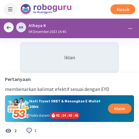
Masuk
Athaya K
04 Desember 2023 14:45
Iklan
Pertanyaan
membenarkan kalimat efektif sesuai dengan EYD
Ikuti Tryout SNBT & Menangkan E-Wallet
100rb
Klaim
Habis dalam
01
:
14
:
43
:
44
1
2