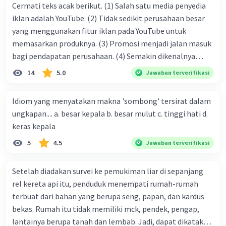
Cermati teks acak berikut. (1) Salah satu media penyedia
iklan adalah YouTube. (2) Tidak sedikit perusahaan besar
yang menggunakan fitur iklan pada YouTube untuk
memasarkan produknya. (3) Promosi menjadi jalan masuk
bagi pendapatan perusahaan. (4) Semakin dikenalnya
suatu produk oleh konsumen, semakin besar pula peluang
14
5.0
Jawaban terverifikasi
penjualan produk. (5) Hal ini disebabkan iklan atau
promosi merupakan cara untuk mengenalkan produk
Idiom yang menyatakan makna 'sombong' tersirat dalam
perusahaan kepada konsumen. Urutan yang tepat agar
ungkapan.... a. besar kepala b. besar mulut c. tinggi hati d.
menjadi teks eksposisi yang padu adalah .... A. (1)-(2)-(3)-
keras kepala
(4)-(5) B. (2)-(1)-(3)-(4)-(5) C. (3)-(1)-(2)-(5)-(4) D. (3)-(5)-
5
4.5
Jawaban terverifikasi
(4)-(1)-(2) E. (5)-(1)-(3)-(4)-(2)
Setelah diadakan survei ke pemukiman liar di sepanjang
rel kereta api itu, penduduk menempati rumah-rumah
terbuat dari bahan yang berupa seng, papan, dan kardus
bekas. Rumah itu tidak memiliki mck, pendek, pengap,
lantainya berupa tanah dan lembab. Jadi, dapat dikatakan