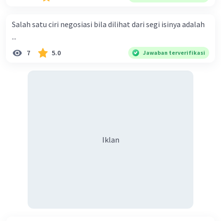
menyiarkan agama yang haq, yakni agama islam, agama
yang diridai oleh Allah swt. Semoga kita sekalian termasuk
Salah satu ciri negosiasi bila dilihat dari segi isinya adalah
ke dalam umat-Nya yang diberkahi. Amin ya rabbal alamin.
...
Hadirin sekalian yang berbahagia! Dirasa amat penting
7
5.0
Jawaban terverifikasi
sekali jiwa sosial untuk diterapkan di lingkungan keluarga,
sanak saudara, bahkan juga di masyarakat luas. Karena
dengan jiwa sosial, maka terjalinlah di antara kita saling
tolong-menolong, dan kasih sayang. Sehngga orang-
orang yang butuh akan pertolongan kita, akan
mendapatkan haq-Nya. Perhatikan kalimat berikut! Puji
syukur kita sanjungkan kehadirat Allah swt, karena dengan
Iklan
limpahan karuniaNya kita bisa berkumpul di sini. Kalimat
tersebut termasuk …. A. salam pembuka B. ucapan terima
kasih C. pengenalan topik D. tema E. judul