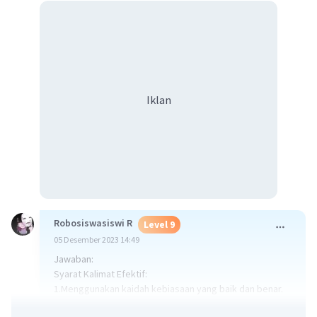
Iklan
Robosiswasiswi R
Level 9
05 Desember 2023 14:49
Jawaban:
Syarat Kalimat Efektif:
1.Menggunakan kaidah kebiasaan yang baik dan benar.
2.Mengandung unsur penting