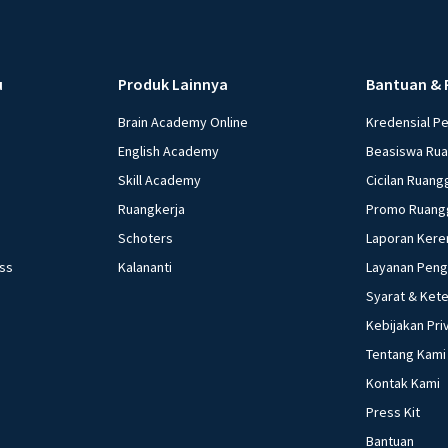
u
Produk Lainnya
Bantuan & 
Brain Academy Online
Kredensial P
English Academy
Beasiswa Ru
Skill Academy
Cicilan Ruang
Ruangkerja
Promo Ruang
Schoters
Laporan Kere
ess
Kalananti
Layanan Pen
Syarat & Ket
Kebijakan Pri
Tentang Kami
Kontak Kami
Press Kit
Bantuan