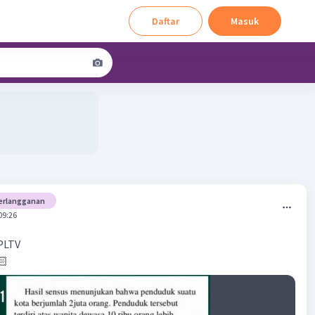
Daftar
Masuk
erlangganan
09:26
PLTV
🏻