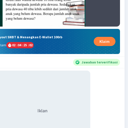
ryout SNBT & Menangkan E-Wallet 100rb
Klaim
alam
02
:
04
:
25
:
01
Jawaban terverifikasi
Iklan