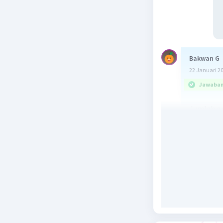
Bakwan G
22 Januari 2
Jawaban 
Jumlah a
Pembahas
p = pr
w = wa
a = an
Hasil sen
juta orang