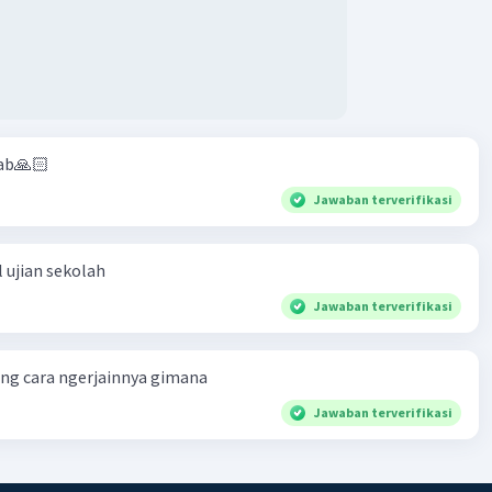
ab🙏🏻
Jawaban terverifikasi
·
0.0
(
0
)
Balas
ating
 ujian sekolah
Jawaban terverifikasi
ng cara ngerjainnya gimana
Jawaban terverifikasi