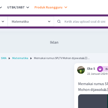
UTBK/SNBT
Produk Ruangguru
Iklan
SMA
Matematika
Memakai rumus SPLTV Mohon dijawab🙏🏻...
Eka S
B
22 Januari 2024 
Memakai rumus S
Mohon dijawab🙏