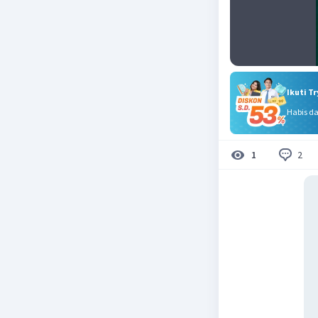
Ikuti T
Habis d
2
1