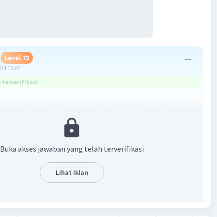
Level 72
024 13:02
terverifikasi
nak-anak yang belum dewasa adalah
690 ribu orang.
an :
Buka akses jawaban yang telah terverifikasi
ia dewasa
nita dewasa
Lihat Iklan
ak-anak yang belum dewasa
sus menunjukan bahwa penduduk suatu kota berjumlah 2
 :