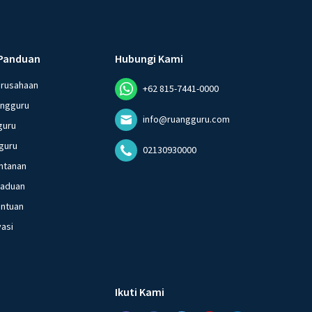
Panduan
Hubungi Kami
erusahaan
+62 815-7441-0000
angguru
info@ruangguru.com
guru
guru
02130930000
ntanan
gaduan
entuan
vasi
Ikuti Kami