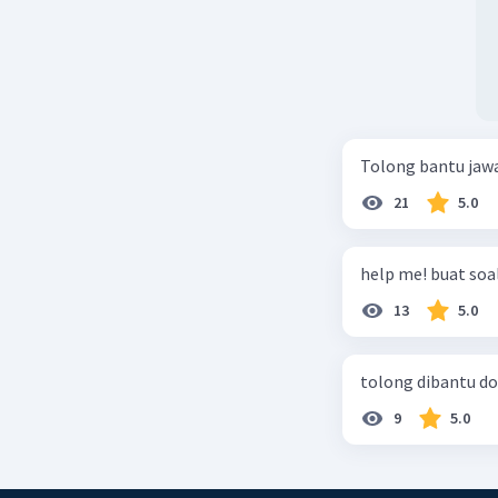
Tolong bantu jaw
21
5.0
Beri R
help me! buat soal
13
5.0
tolong dibantu do
9
5.0