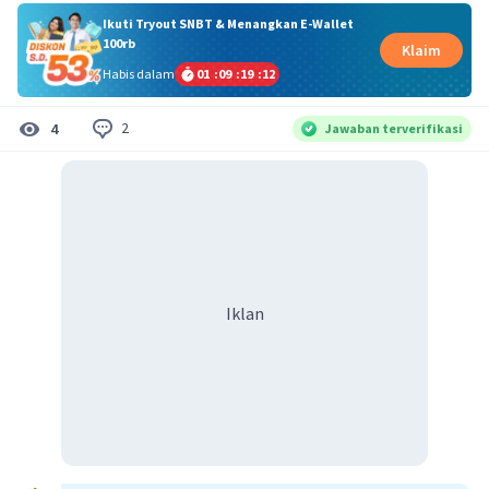
Ikuti Tryout SNBT & Menangkan E-Wallet
100rb
Klaim
Habis dalam
01
:
09
:
19
:
11
2
4
Jawaban terverifikasi
Iklan