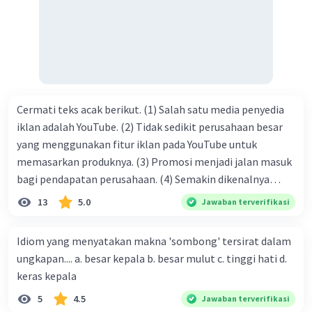
tersebut termasuk …. A. salam pembuka B. ucapan terima
kasih C. pengenalan topik D. tema E. judul
Cermati teks acak berikut. (1) Salah satu media penyedia
iklan adalah YouTube. (2) Tidak sedikit perusahaan besar
yang menggunakan fitur iklan pada YouTube untuk
memasarkan produknya. (3) Promosi menjadi jalan masuk
bagi pendapatan perusahaan. (4) Semakin dikenalnya
suatu produk oleh konsumen, semakin besar pula peluang
13
5.0
Jawaban terverifikasi
penjualan produk. (5) Hal ini disebabkan iklan atau
promosi merupakan cara untuk mengenalkan produk
Idiom yang menyatakan makna 'sombong' tersirat dalam
perusahaan kepada konsumen. Urutan yang tepat agar
ungkapan.... a. besar kepala b. besar mulut c. tinggi hati d.
menjadi teks eksposisi yang padu adalah .... A. (1)-(2)-(3)-
keras kepala
(4)-(5) B. (2)-(1)-(3)-(4)-(5) C. (3)-(1)-(2)-(5)-(4) D. (3)-(5)-
5
4.5
Jawaban terverifikasi
(4)-(1)-(2) E. (5)-(1)-(3)-(4)-(2)