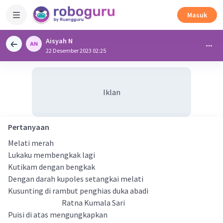
Masuk
Aisyah N
22 Desember 2023 02:25
Iklan
Pertanyaan
Melati merah
Lukaku membengkak lagi
Kutikam dengan bengkak
Dengan darah kupoles setangkai melati
Kusunting di rambut penghias duka abadi
Ratna Kumala Sari
Puisi di atas mengungkapkan