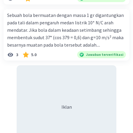
diperlukan harmoni? 5. Indonesia merupakan negara yang
kaya akan keberagaman baik dilihat dari agama, suku, ras,
Sebuah bola bermuatan dengan massa 1 gr digantungkan
bahasa, dan budaya. Berdasarkan pernyataan tersebut,
pada tali dalam pengaruh medan listrik 10* N/C arah
apa yang dapat kalian lakukan untuk menjaga
mendatar. Jika bola dalam keadaan setimbang sehingga
keberagaman supaya terhindar dari konflik?
membentuk sudut 37° (cos 379 = 0,6) dan g=10 m/s² maka
besarnya muatan pada bola tersebut adalah....
3
5.0
Jawaban terverifikasi
Iklan