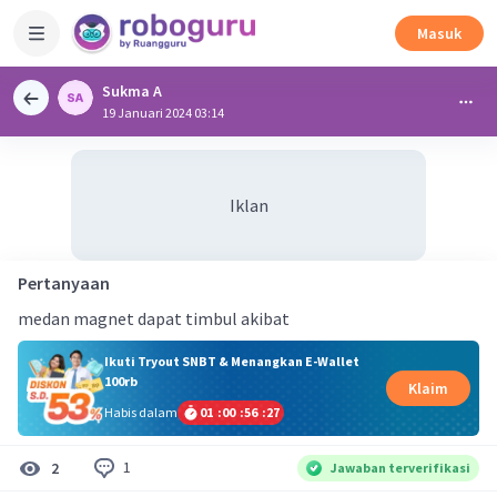
Masuk
Sukma A
19 Januari 2024 03:14
Iklan
Pertanyaan
medan magnet dapat timbul akibat
Ikuti Tryout SNBT & Menangkan E-Wallet
100rb
Klaim
Habis dalam
01
:
00
:
56
:
26
1
2
Jawaban terverifikasi