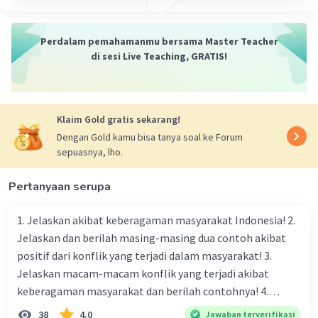
Perdalam pemahamanmu bersama Master Teacher
di sesi Live Teaching, GRATIS!
Klaim Gold gratis sekarang!
Dengan Gold kamu bisa tanya soal ke Forum
sepuasnya, lho.
Pertanyaan serupa
1. Jelaskan akibat keberagaman masyarakat Indonesia! 2.
Jelaskan dan berilah masing-masing dua contoh akibat
positif dari konflik yang terjadi dalam masyarakat! 3.
Jelaskan macam-macam konflik yang terjadi akibat
keberagaman masyarakat dan berilah contohnya! 4.
Mengapa dalam masyarakat yang memiliki keberagaman
38
4.0
Jawaban terverifikasi