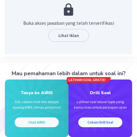
yang bergerak per satuan waktu adalah kuat
arus, sehingga medan magnet juga dapat
ditimbulkan oleh : konduktor yang dialiri arus
Buka akses jawaban yang telah terverifikasi
listrik searah.
Lihat Iklan
·
0.0
(
0
)
Balas
Beri Rating
Mau pemahaman lebih dalam untuk soal ini?
LATIHAN SOAL GRATIS!
Tanya ke AiRIS
Drill Soal
Iklan
Yuk, cobain chat dan belajar
Latihan soal sesuai topik yang
bareng AiRIS, teman pintarmu!
kamu mau untuk persiapan ujian
Chat AiRIS
Cobain Drill Soal