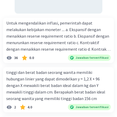
Untuk mengendalikan inflasi, pemerintah dapat
melakukan kebijakan moneter .... a. Ekspansif dengan
menaikkan reserve requirement ratio b. Ekspansif dengan
menurunkan reserve requirement ratio c. Kontraktif
dengan menaikkan reserve requirement ratio d. Kontraktif
dengan menurunkan reserve requirement ratio e.
36
0.0
Jawaban terverifikasi
Ekspansif dengan menaikkan tingkat diskonto Bila Bank
Indonesia melakukan kebijakan moneter ekspansif,
tinggi dan berat badan seorang wanita memiliki
ceteris paribus maka .... a. Menimbulkan inflasi di mana
hubungan linier yang dapat dimodelkan y = 1,2 X + 96
bentuk kurva jumlah uang beredar (penawaran uang) naik
dengan X mewakili berat badan ideal dalam kg dan Y
dari kiri bawah ke kanan atas b. Menimbulkan deflasi di
mewakili tinggi dalam cm. Berapakah berat badan ideal
mana bentuk kurva jumlah uang beredar (penawaran
seorang wanita yang memiliki tinggi badan 156 cm
uang) naik dari kiri bawah ke kanan atas c. Tingkat bunga
2
4.0
Jawaban terverifikasi
meningkat di mana bentuk kurva jumlah uang beredar
(penawaran uang) naik dari kiri bawah ke kanan atas d.