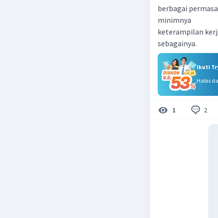
berbagai permasal
minimnya
keterampilan kerja
sebagainya.
Ikuti T
Habis d
2
1