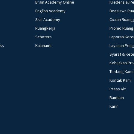
Brain Academy Online
Kredensial P
English Academy
Beasiswa Ru
Skill Academy
Cicilan Ruang
Ruangkerja
Promo Ruang
Schoters
Laporan Kere
ess
Kalananti
Layanan Pen
Syarat & Ket
Kebijakan Pri
Tentang Kami
Kontak Kami
Press Kit
Bantuan
Karir