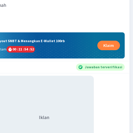
mah
ryout SNBT & Menangkan E-Wallet 100rb
Klaim
alam
00
:
11
:
54
:
52
Jawaban terverifikasi
Iklan