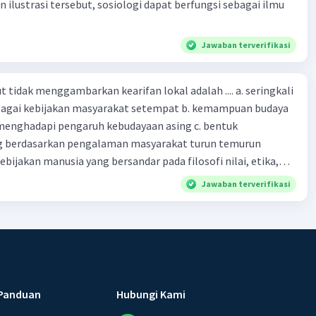
n ilustrasi tersebut, sosiologi dapat berfungsi sebagai ilmu
Jawaban terverifikasi
 tidak menggambarkan kearifan lokal adalah .... a. seringkali
bagai kebijakan masyarakat setempat b. kemampuan budaya
enghadapi pengaruh kebudayaan asing c. bentuk
 berdasarkan pengalaman masyarakat turun temurun
ebijakan manusia yang bersandar pada filosofi nilai, etika,
 melembaga secara tradisional e. produk tentang nilai dalam
Jawaban terverifikasi
dak berkaitan dengan kondisi geografis atau lingkungan
Panduan
Hubungi Kami