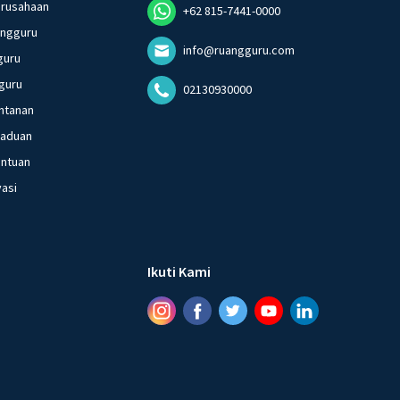
erusahaan
+62 815-7441-0000
angguru
info@ruangguru.com
guru
guru
02130930000
ntanan
gaduan
entuan
vasi
Ikuti Kami