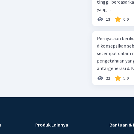
tinggi. berdasarka
yang ....
13
0.0
Pernyataan berikut
dikonsepsikan se
setempat dalam m
pengetahuan yang
antargenerasi d. K
dan perilaku yang
22
5.0
masyarakat dan ti
alam
u
Produk Lainnya
Bantuan & 