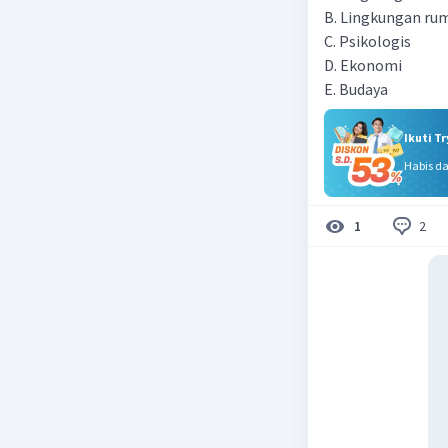
B. Lingkungan ru
C. Psikologis
D. Ekonomi
E. Budaya
Ikuti T
Habis d
2
1