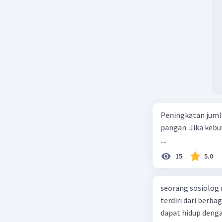
Peningkatan juml
pangan. Jika kebu
....
15
5.0
seorang sosiolog
terdiri dari berb
dapat hidup deng