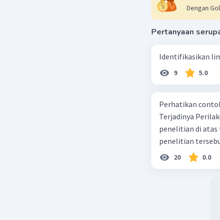
Dengan Gol
Pertanyaan serup
Identifikasikan li
9
5.0
Perhatikan contoh judul
Terjadinya Perilaku Membo
penelitian di ata
penelitian terseb
20
0.0