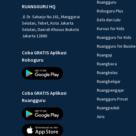
Ruangguru
RUANGGURU HQ
Roboguru Plus
Jl. Dr. Saharjo No.161, Manggarai
Dafa dan Lulu
Selatan, Tebet, Kota Jakarta
Kursus for Kids
Selatan, Daerah Khusus Ibukota
Jakarta 12860
Ruangguru for Kids
Ruangguru for Busin
Coba GRATIS Aplikasi
Ruanguji
Roboguru
Ruangbaca
Ruangkelas
Ruangbelajar
Ruangpengajar
Coba GRATIS Aplikasi
Ruangguru Privat
Ruangguru
Ruangpeduli
Airis