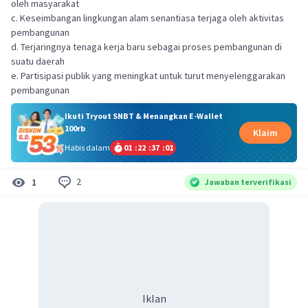
oleh masyarakat
c. Keseimbangan lingkungan alam senantiasa terjaga oleh aktivitas
pembangunan
d. Terjaringnya tenaga kerja baru sebagai proses pembangunan di
suatu daerah
e. Partisipasi publik yang meningkat untuk turut menyelenggarakan
pembangunan
Ikuti Tryout SNBT & Menangkan E-Wallet
100rb
Klaim
Habis dalam
01
:
22
:
37
:
01
2
1
Jawaban terverifikasi
Iklan