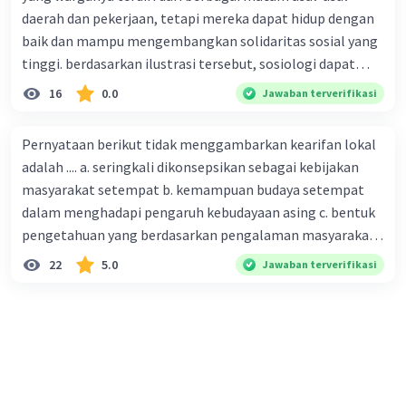
daerah dan pekerjaan, tetapi mereka dapat hidup dengan
baik dan mampu mengembangkan solidaritas sosial yang
tinggi. berdasarkan ilustrasi tersebut, sosiologi dapat
berfungsi sebagai ilmu yang ....
16
0.0
Jawaban terverifikasi
Pernyataan berikut tidak menggambarkan kearifan lokal
adalah .... a. seringkali dikonsepsikan sebagai kebijakan
masyarakat setempat b. kemampuan budaya setempat
dalam menghadapi pengaruh kebudayaan asing c. bentuk
pengetahuan yang berdasarkan pengalaman masyarakat
turun temurun antargenerasi d. Kebijakan manusia yang
22
5.0
Jawaban terverifikasi
bersandar pada filosofi nilai, etika, dan perilaku yang
melembaga secara tradisional e. produk tentang nilai
dalam masyarakat dan tidak berkaitan dengan kondisi
geografis atau lingkungan alam