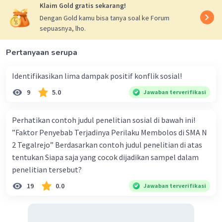
Klaim Gold gratis sekarang!
publik yang meningkat dapat membantu
Dengan Gold kamu bisa tanya soal ke Forum
mengatasi permasalahan sosial dan mendorong
sepuasnya, lho.
keseimbangan sosial dalam masyarakat
Pertanyaan serupa
·
0.0
(
0
)
Balas
Beri Rating
Identifikasikan lima dampak positif konflik sosial!
9
5.0
Jawaban terverifikasi
Perhatikan contoh judul penelitian sosial di bawah ini!
”Faktor Penyebab Terjadinya Perilaku Membolos di SMA N
2 Tegalrejo” Berdasarkan contoh judul penelitian di atas
tentukan Siapa saja yang cocok dijadikan sampel dalam
penelitian tersebut?
19
0.0
Jawaban terverifikasi