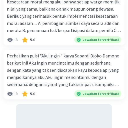
Kesetaraan moral mengakui bahwa setiap warga memiliki
nilai yang sama, baik anak-anak maupun orang dewasa.
Berikut yang termasuk bentuk implementasi kesetaraan
moral adalah .... A. pembagian sumber daya secara adil dan
merata B. persamaan hak berpartisipasi dalam pemilu C.
menghargai pendapat orang lain D. menerapkan hukum
3
5.0
Jawaban terverifikasi
secara adil E. merendahkan status orang lain
Perhatikan puisi "Aku Ingin " karya Sapardi Djoko Damono
berikut ini! Aku ingin mencintaimu dengan sederhana:
dengan kata yang tak sen diucapkan kayu kepada api yang
menjadikannya abu Aku ingin mencintaimu dengan
sederhana: dengan isyarat yang tak sempat disampaikan
awan kepada hujan yang menjadikannya tiada Penyair
9
5.0
Jawaban terverifikasi
mencintai seseorang dengan setulus hat dan dengan cara
yang tidak berlebihan. Dengan cara mencintai dengan
keserhanaan dan kesetiaan, bahwa kesederhanaan
menciptakan kesetiaan yang begitu berarti dengan
mencintai yang tak mengharapkan imbalan. Hal ini