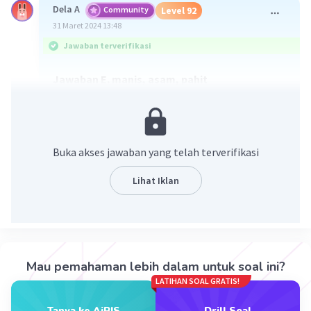
Dela A
Community
Level 92
31 Maret 2024 13:48
Jawaban terverifikasi
Jawaban E. manis, asam, pahit
Makanan yang dapat dirasakan bagian-bagian
lidah pada ujung, pinggir (tepi)
depan, dan pangkal berturut-turut adalah manis,
Buka akses jawaban yang telah terverifikasi
asam, pahit.
Lihat Iklan
·
0.0
(
0
)
Balas
Beri Rating
Mazaya M
Community
Level 25
31 Maret 2024 14:17
Mau pemahaman lebih dalam untuk soal ini?
LATIHAN SOAL GRATIS!
E.
Tanya ke AiRIS
Drill Soal