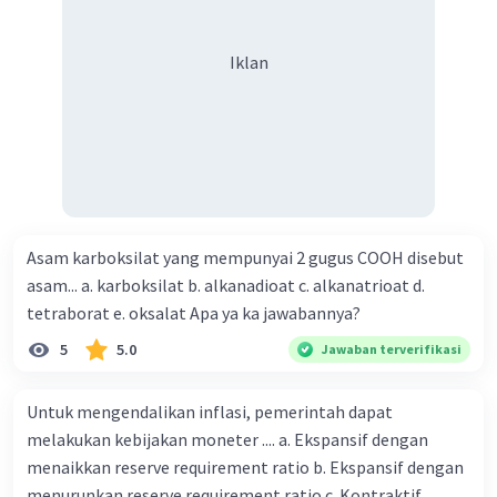
dibuktikan dengan pemilihan diksi pada larik.... A. Dengan
kata yang tak sempat diucapkan kayu kepar'a api yang
Iklan
menjadikannya abu. B. dengan isyarat yang tak sempat
disampaikan awan C. Aku ingin mencintaimu dengan
sederhana dengan kata D. dengan kata yang tak sempat
diucapkan E. Awan kepada hujan yang menjadikannya tiada
Asam karboksilat yang mempunyai 2 gugus COOH disebut
asam... a. karboksilat b. alkanadioat c. alkanatrioat d.
tetraborat e. oksalat Apa ya ka jawabannya?
5
5.0
Jawaban terverifikasi
Untuk mengendalikan inflasi, pemerintah dapat
melakukan kebijakan moneter .... a. Ekspansif dengan
menaikkan reserve requirement ratio b. Ekspansif dengan
menurunkan reserve requirement ratio c. Kontraktif