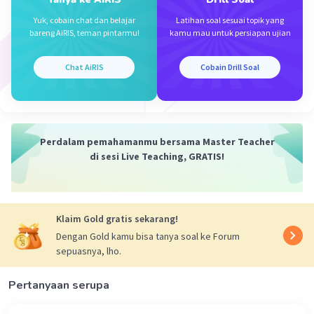
Iklan
·
0.0
(
0
)
Balas
Beri Rating
Yuk, cobain chat dan belajar
Latihan soal sesuai topik yang
bareng AiRIS, teman pintarmu!
kamu mau untuk persiapan ujian
Chat AiRIS
Cobain Drill Soal
Perdalam pemahamanmu bersama Master Teacher
di sesi Live Teaching, GRATIS!
Klaim Gold gratis sekarang!
Dengan Gold kamu bisa tanya soal ke Forum
sepuasnya, lho.
Pertanyaan serupa