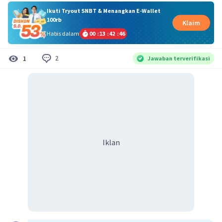
Ikuti Tryout SNBT & Menangkan E-Wallet
100rb
Klaim
Habis dalam
00
:
13
:
42
:
46
2
1
Jawaban terverifikasi
Iklan