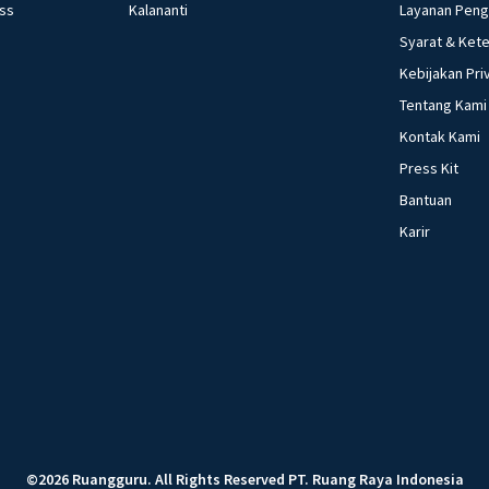
ess
Kalananti
Layanan Pen
Syarat & Ket
Kebijakan Pri
Tentang Kami
Kontak Kami
Press Kit
Bantuan
Karir
©
2026
Ruangguru
.
All Rights Reserved
PT. Ruang Raya Indonesia