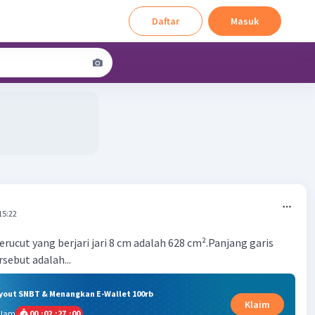
Daftar
Masuk
15:22
rucut yang berjari jari 8 cm adalah 628 cm².Panjang garis
rsebut adalah...
ryout SNBT & Menangkan E-Wallet 100rb
Klaim
alam
00
:
02
:
26
:
59