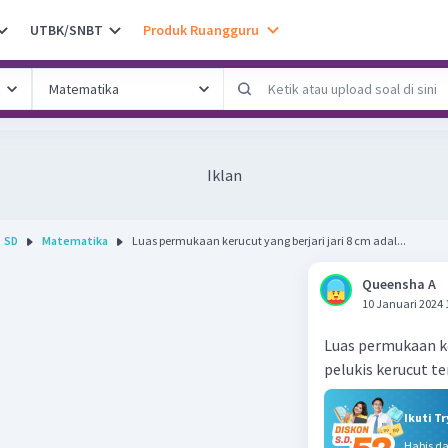
UTBK/SNBT
Produk Ruangguru
Iklan
SD
Matematika
Luas permukaan kerucut yang berjari jari 8 cm adal...
Queensha A
10 Januari 2024 
Luas permukaan ke
pelukis kerucut te
Ikuti T
Habis d