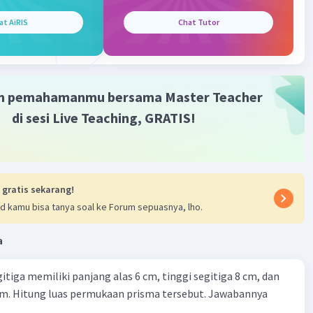
at AiRIS
Chat Tutor
Level 100
024 11:48
aris pelukis : 17cm
m pemahamanmu bersama Master Teacher
di sesi Live Teaching, GRATIS!
Iklan
·
0.0
(
0
)
Balas
ating
 gratis sekarang!
d kamu bisa tanya soal ke Forum sepuasnya, lho.
a
itiga memiliki panjang alas 6 cm, tinggi segitiga 8 cm, dan
cm. Hitung luas permukaan prisma tersebut. Jawabannya