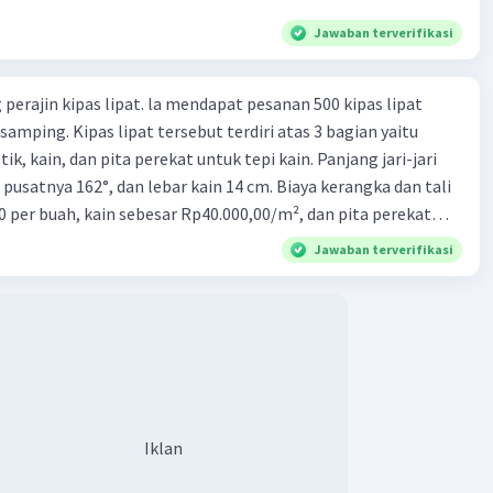
Jawaban terverifikasi
perajin kipas lipat. la mendapat pesanan 500 kipas lipat
samping. Kipas lipat tersebut terdiri atas 3 bagian yaitu
ik, kain, dan pita perekat untuk tepi kain. Panjang jari-jari
 pusatnya 162°, dan lebar kain 14 cm. Biaya kerangka dan tali
0 per buah, kain sebesar Rp40.000,00/m², dan pita perekat
 tersebut dijual dengan harga Rp6.500,00 per buah. Tentukan
Jawaban terverifikasi
yang diperoleh Bu Ambar.
Iklan