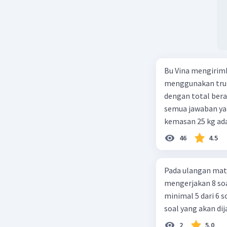
Bu Vina mengirim
menggunakan truk
dengan total berat
semua jawaban yan
kemasan 25 kg ada
buah. Total berat
46
4.5
beras kemasan 25 k
tersebut, jika bia
Pada ulangan mat
Rp14.000, berapak
mengerjakan 8 soa
Vina? A. Rp2.540.0
minimal 5 dari 6 
soal yang akan di
2
5.0