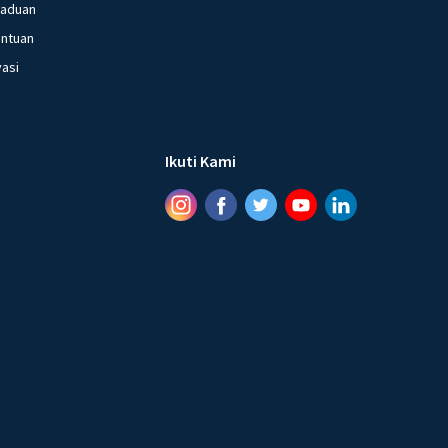
gaduan
entuan
vasi
Ikuti Kami