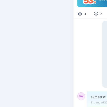
2
1
Sumber W
11 Januari 2