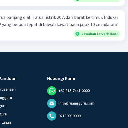
s panjang dialiri arus listrik 20 A dari barat ke timur. Induksi
 P yang berada tepat di bawah kawat pada jarak 10 cm adalah?
Jawaban terverifikasi
Panduan
Hubungi Kami
erusahaan
+62 815-7441-0000
angguru
info@ruangguru.com
guru
guru
02130930000
ntanan