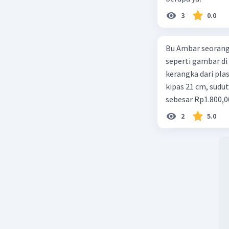
3
0.0
Bu Ambar seorang 
seperti gambar di 
kerangka dari plast
kipas 21 cm, sudut
sebesar Rp1.800,0
Rp350,00/m. Kipas
2
5.0
total keuntungan 