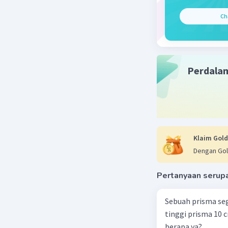
Ch
Annisa N
16 Januari 2
panjang g
Perdala
Beri R
Klaim Gold
Dengan Gol
Pertanyaan serup
Sebuah prisma seg
tinggi prisma 10 
berapa ya?