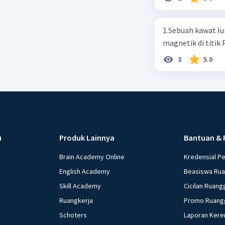
1.Sebuah kawat luru
magnetik di titik
3
5.0
u
Produk Lainnya
Bantuan & 
Brain Academy Online
Kredensial P
English Academy
Beasiswa Ru
Skill Academy
Cicilan Ruang
Ruangkerja
Promo Ruang
Schoters
Laporan Kere