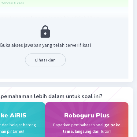
terverifikasi
yang tepat
panjang garis pelukis adalah 17 cm
an :
dengan
Buka akses jawaban yang telah terverifikasi
2
m
Lihat Iklan
𝞹rs
 s)
(8) (8 + s)
pemahaman lebih dalam untuk soal ini?
2(8 + s)
,12 - 8
 ke AiRIS
Roboguru Plus
t dan belajar bareng
Dapatkan pembahasan soal
ga pake
man pintarmu!
lama
, langsung dari Tutor!
·
0.0
(
0
)
Balas
ating