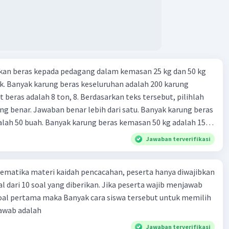
kan beras kepada pedagang dalam kemasan 25 kg dan 50 kg
. Banyak karung beras keseluruhan adalah 200 karung
 beras adalah 8 ton, 8. Berdasarkan teks tersebut, pilihlah
g benar. Jawaban benar lebih dari satu. Banyak karung beras
lah 50 buah. Banyak karung beras kemasan 50 kg adalah 150
 beras dalam kemasan 25 kg adalah 2 ton. Perbandingan berat
Jawaban terverifikasi
g dan 50 kg dalam truk adalah 1: 3. 9. Berdasarkan teks
ya setiap beras karung kecil adalah Rp7.500 dan karung besar
ematika materi kaidah pencacahan, peserta hanya diwajibkan
ah biaya angkut semua beras yang harus dibayar oleh Bu
l dari 10 soal yang diberikan. Jika peserta wajib menjawab
00 C. Rp2.312.000 B. Rp2.475.000 D. Rp2.280.000
soal pertama maka Banyak cara siswa tersebut untuk memilih
jawab adalah
Jawaban terverifikasi