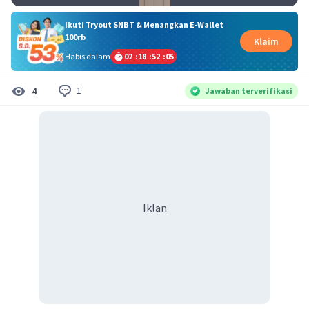
Ikuti Tryout SNBT & Menangkan E-Wallet
100rb
Klaim
Habis dalam
02
:
18
:
52
:
05
1
4
Jawaban terverifikasi
Iklan