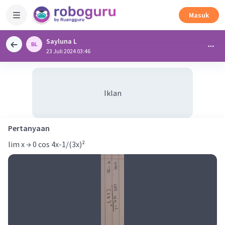
Masuk
Sayluna L
23 Juli 2024 03:46
Iklan
Pertanyaan
lim x → 0 cos 4x-1/(3x)²