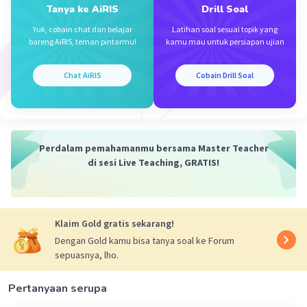
Tanya ke AiRIS
Drill Soal
Yuk, cobain chat dan belajar
Latihan soal sesuai topik yang
bareng AiRIS, teman pintarmu!
kamu mau untuk persiapan ujian
Chat AiRIS
Cobain Drill Soal
Iklan
Perdalam pemahamanmu bersama Master Teacher
di sesi Live Teaching, GRATIS!
Klaim Gold gratis sekarang!
Dengan Gold kamu bisa tanya soal ke Forum
sepuasnya, lho.
Pertanyaan serupa