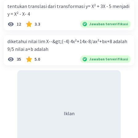
tentukan translasi dari transformasi y= X² + 3X - 5 menjadi
y = X² - X- 4
12
3.3
Jawaban terverifikasi
diketahui nilai lim X--&gt;(-4) 4x²+14x-8/ax²+bx+8 adalah
9/5 nilai a+b adalah
35
5.0
Jawaban terverifikasi
Iklan