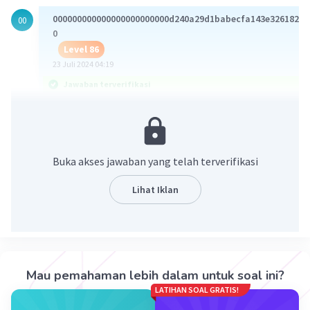
000000000000000000000000d240a29d1babecfa143e32618220
00
0
Level 86
23 Juli 2024 04:19
Jawaban terverifikasi
-8/9
Buka akses jawaban yang telah terverifikasi
Lihat Iklan
Mau pemahaman lebih dalam untuk soal ini?
·
5.0
(
1
)
Balas
Beri Rating
LATIHAN SOAL GRATIS!