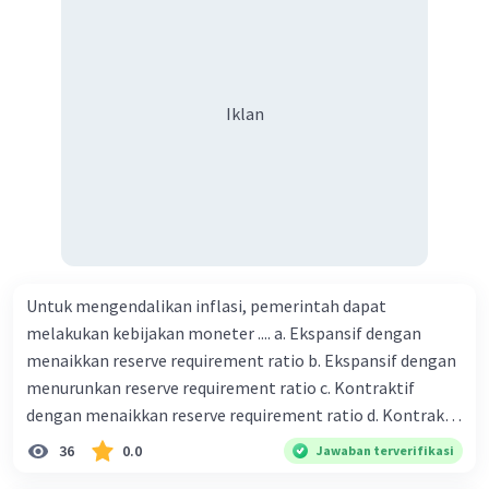
ketiga pengamat e. Sudut padang orang kedua pelaku
sampingan
Iklan
Untuk mengendalikan inflasi, pemerintah dapat
melakukan kebijakan moneter .... a. Ekspansif dengan
menaikkan reserve requirement ratio b. Ekspansif dengan
menurunkan reserve requirement ratio c. Kontraktif
dengan menaikkan reserve requirement ratio d. Kontraktif
dengan menurunkan reserve requirement ratio e.
36
0.0
Jawaban terverifikasi
Ekspansif dengan menaikkan tingkat diskonto Bila Bank