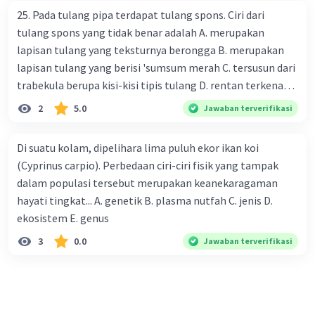
Indonesia melakukan kebijakan moneter ekspansif,
25. Pada tulang pipa terdapat tulang spons. Ciri dari
ceteris paribus maka .... a. Menimbulkan inflasi di mana
tulang spons yang tidak benar adalah A. merupakan
bentuk kurva jumlah uang beredar (penawaran uang) naik
lapisan tulang yang teksturnya berongga B. merupakan
dari kiri bawah ke kanan atas b. Menimbulkan deflasi di
lapisan tulang yang berisi 'sumsum merah C. tersusun dari
mana bentuk kurva jumlah uang beredar (penawaran
trabekula berupa kisi-kisi tipis tulang D. rentan terkena
uang) naik dari kiri bawah ke kanan atas c. Tingkat bunga
dampak osteoporosis setelah menopause E. mengandung
2
5.0
Jawaban terverifikasi
meningkat di mana bentuk kurva jumlah uang beredar
banyak kalsium fosfat dan kalsium karbonat
(penawaran uang) naik dari kiri bawah ke kanan atas d.
Tingkat bunga turun di mana bentuk kurva jumlah uang
Di suatu kolam, dipelihara lima puluh ekor ikan koi
beredar (penawaran uang) naik dari kiri bawah ke kanan
(Cyprinus carpio). Perbedaan ciri-ciri fisik yang tampak
atas e. Tingkat bunga turun di mana bentuk kurva jumlah
dalam populasi tersebut merupakan keanekaragaman
uang beredar (penawaran uang) vertikal Kebijakan fiskal
hayati tingkat... A. genetik B. plasma nutfah C. jenis D.
kontraktif dilakukan dengan cara .... a. Menurunkan
ekosistem E. genus
pengeluaran pemerintah (G), menambah pembayaran
3
0.0
Jawaban terverifikasi
transfer (Tr) dan meningkatkan pemungutan pajak (Tx) b.
Menurunkan G, mengurangi Tr, dan meningkatkan Tx c.
Menurunkan G, menambah Tr, dan menurunkan Tx d.
Meningkatkan G, mengurangi Tr, dan menurunkan Tx e.