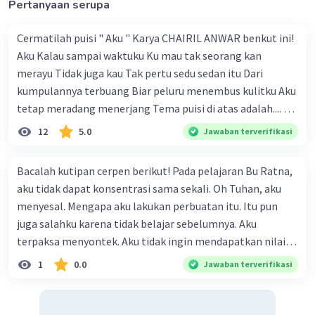
Pertanyaan serupa
Cermatilah puisi " Aku " Karya CHAIRIL ANWAR benkut ini!
Aku Kalau sampai waktuku Ku mau tak seorang kan
merayu Tidak juga kau Tak pertu sedu sedan itu Dari
kumpulannya terbuang Biar peluru menembus kulitku Aku
tetap meradang menerjang Tema puisi di atas adalah.... A.
ketekunan dan kemauan seseorang dalam
12
5.0
Jawaban terverifikasi
memperjuangan hak dirinya B. kemauan untuk hidup
tenang tanpa beban C. kegigihan sesorang dalam
Bacalah kutipan cerpen berikut! Pada pelajaran Bu Ratna,
mendapatkan cinta sejati D. seseorang yang tidak mau
aku tidak dapat konsentrasi sama sekali. Oh Tuhan, aku
diganggu oleh siapapun E. kepasrahan kepada keadaan
menyesal. Mengapa aku lakukan perbuatan itu. Itu pun
yang sedang terjadi
juga salahku karena tidak belajar sebelumnya. Aku
terpaksa menyontek. Aku tidak ingin mendapatkan nilai di
bawah Sudut pandang kutipan cerpen tersebut adalah.... a.
1
0.0
Jawaban terverifikasi
Sudut pandang orang pertama pelaku utama b. Sudut
pandang orang pertama palaku sampingan c. Sudut
pandang orang ketiga serba tahu d. Sudut pandang orang