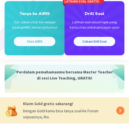
LATIHAN SOAL GRATIS!
Tanya ke AiRIS
Drill Soal
Iklan
Yuk, cobain chat dan belajar
Latihan soal sesuai topik yang
bareng AiRIS, teman pintarmu!
kamu mau untuk persiapan ujian
Chat AiRIS
Cobain Drill Soal
Perdalam pemahamanmu bersama Master Teacher
di sesi Live Teaching, GRATIS!
Klaim Gold gratis sekarang!
Dengan Gold kamu bisa tanya soal ke Forum
sepuasnya, lho.