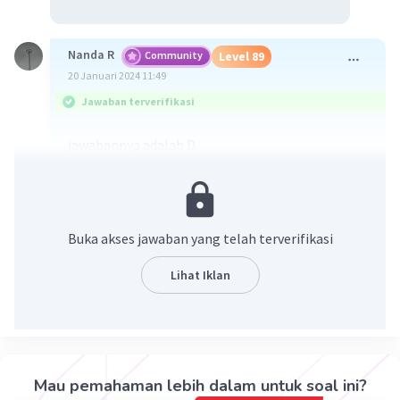
Nanda R
Community
Level 89
20 Januari 2024 11:49
Jawaban terverifikasi
jawabannya adalah D.
Saraf fasial dan saraf glosofaringeal merupakan
saraf kranial yang terhubung dengan
kemoreseptor di kuncup pengecap lidah,
Buka akses jawaban yang telah terverifikasi
sehingga memungkinkan lidah untuk mengecap
rasa makanan.
Lihat Iklan
·
5.0
(
1
)
Balas
Beri Rating
Mau pemahaman lebih dalam untuk soal ini?