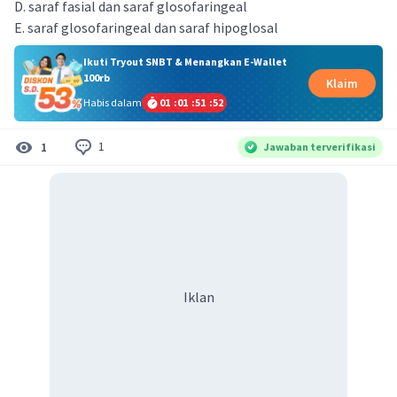
D. saraf fasial dan saraf glosofaringeal
E. saraf glosofaringeal dan saraf hipoglosal
Ikuti Tryout SNBT & Menangkan E-Wallet
100rb
Klaim
Habis dalam
01
:
01
:
51
:
52
1
1
Jawaban terverifikasi
Iklan