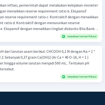
kan inflasi, pemerintah dapat melakukan kebijakan moneter
dengan menaikkan reserve requirement ratio b. Ekspansif
n reserve requirement ratio c. Kontraktif dengan menaikkan
nt ratio d. Kontraktif dengan menurunkan reserve
. Ekspansif dengan menaikkan tingkat diskonto Bila Bank
n kebijakan moneter ekspansif, ceteris paribus maka .... a.
Jawaban terverifikasi
asi di mana bentuk kurva jumlah uang beredar (penawaran
iri bawah ke kanan atas b. Menimbulkan deflasi di mana bentuk
rutan asam berikut: CHCOOH 0,1 M dengan Ka = 1 *
 beredar (penawaran uang) naik dari kiri bawah ke kanan atas
meningkat di mana bentuk kurva jumlah uang beredar
air hingga volume larutan menjadi 500 mL.. Tentukan pH
aik dari kiri bawah ke kanan atas d. Tingkat bunga turun di
tersebut.
 jumlah uang beredar (penawaran uang) naik dari kiri bawah
Tingkat bunga turun di mana bentuk kurva jumlah uang
Jawaban terverifikasi
bijakan fiskal kontraktif dilakukan
a. Menurunkan pengeluaran pemerintah (G), menambah
fer (Tr) dan meningkatkan pemungutan pajak (Tx) b.
ngurangi Tr, dan meningkatkan Tx c. Menurunkan G,
 menurunkan Tx d. Meningkatkan G, mengurangi Tr, dan