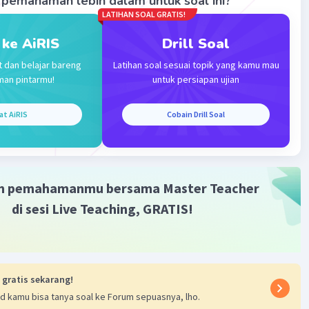
pemahaman lebih dalam untuk soal ini?
LATIHAN SOAL GRATIS!
 ke AiRIS
Drill Soal
t dan belajar bareng
Latihan soal sesuai topik yang kamu mau
man pintarmu!
untuk persiapan ujian
Iklan
at AiRIS
Cobain Drill Soal
m pemahamanmu bersama Master Teacher
di sesi Live Teaching, GRATIS!
 gratis sekarang!
d kamu bisa tanya soal ke Forum sepuasnya, lho.