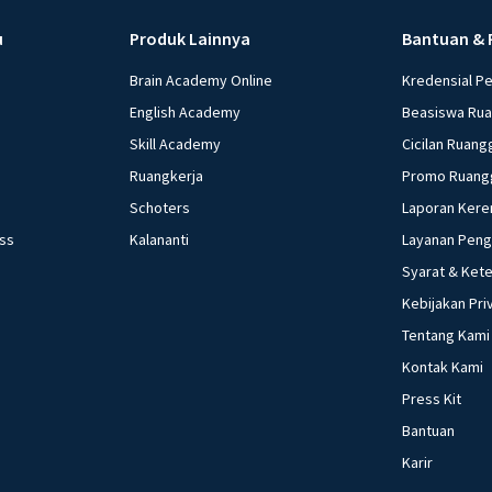
menurunkan Tx e. 
u
Produk Lainnya
Bantuan & 
yang dilakukan ke
kebijakan moneter 
Brain Academy Online
Kredensial P
Menetapkan harga 
English Academy
Beasiswa Ru
minimum (reserved
Skill Academy
Cicilan Ruang
Mengatur tingkat bu
Ruangkerja
Promo Ruang
beberapa pernyataan
Schoters
Laporan Kere
Menaikkan suku bun
ess
Kalananti
Layanan Pen
harga. Yang termasuk
Syarat & Ket
d. 3) dan 5) e. 4) dan 5) Investasi bank lesu, daya beli melemah a
kepada apresiasi 
Kebijakan Pri
moneter yang pali
Tentang Kami
bunga bank b. Mem
Kontak Kami
masyarakat d. Me
Press Kit
Akibat yang ditimb
Bantuan
kebijakan moneter
Karir
tetap b. Output b