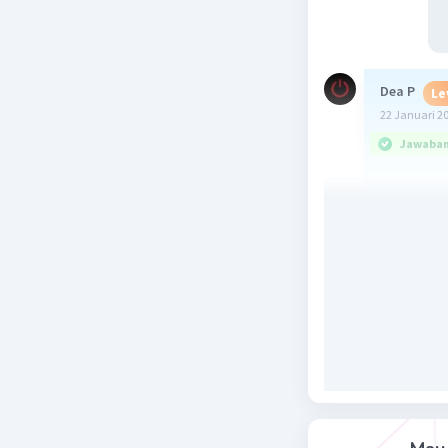
Dea P
Le
22 Januari 2
Jawaban 
NH4Cl
NH4N
(NH4)
NH4M
(NH4)
NH4C
Beri R