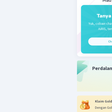
Mau 
Tanya
Yuk, cobain cha
AiRIS, te
Ch
Perdala
Klaim Gold
Dengan Gol