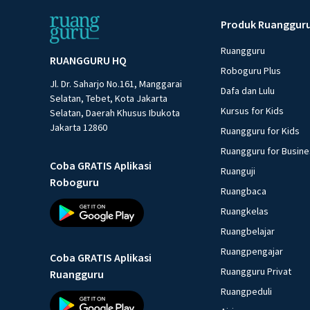
Produk Ruanggur
Ruangguru
RUANGGURU HQ
Roboguru Plus
Jl. Dr. Saharjo No.161, Manggarai
Dafa dan Lulu
Selatan, Tebet, Kota Jakarta
Kursus for Kids
Selatan, Daerah Khusus Ibukota
Jakarta 12860
Ruangguru for Kids
Ruangguru for Busin
Coba GRATIS Aplikasi
Ruanguji
Roboguru
Ruangbaca
Ruangkelas
Ruangbelajar
Ruangpengajar
Coba GRATIS Aplikasi
Ruangguru Privat
Ruangguru
Ruangpeduli