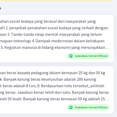
a
ahan sosial budaya yang berasal dari masyarakat yang
fi 2. penyebab perubahan sosial budaya yang terkait dengan
sasi 3. Tanda-tanda sikap mental masyarakat yang belum
majuan teknologi 4. Dampak modernisasi dalam kehidupan
t 5. Kegiatan manusia di bidang ekonomi yang menunjukkan
 modernisasi 6. Contoh pengaruh modernisasi di bidang ilmu
Jawaban terverifikasi
endidikan terhadap pola pikir masyarakat 7. Konsep
modernisasi di masyarakat seringkali mengalami kesalahan
kan beras kepada pedagang dalam kemasan 25 kg dan 50 kg
atunya kesalahan tersebut menganggap jika menjadi modern
. Banyak karung beras keseluruhan adalah 200 karung
 8. arti dari globalisasi 9. Bentuk kearifan lokal di wilayah
 beras adalah 8 ton, 8. Berdasarkan teks tersebut, pilihlah
eran dalam pengelolaan SDA dan dukungan dalam bentuk
g benar. Jawaban benar lebih dari satu. Banyak karung beras
rat menjaga tradisi kearifan lokal di Nusantara 11. Ciri uang
lah 50 buah. Banyak karung beras kemasan 50 kg adalah 150
Syarat melakukan kegiatan barter 13. Arti dari durability yang
 beras dalam kemasan 25 kg adalah 2 ton. Perbandingan berat
sebuah benda bisa dikatakan sebagai uang 14. maksud token
Jawaban terverifikasi
g dan 50 kg dalam truk adalah 1: 3. 9. Berdasarkan teks
 intrinsik 15. maksud dengan satuan hitung dalam fungsi