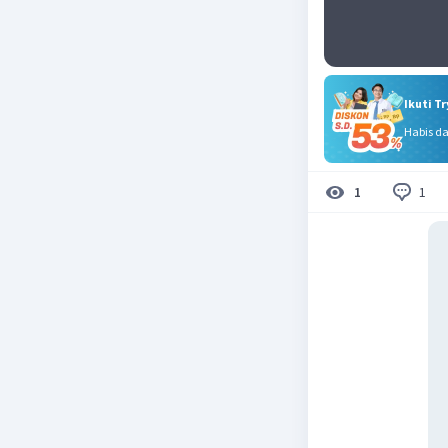
Ikuti T
Habis d
1
1