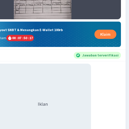
ryout SNBT & Menangkan E-Wallet 100rb
Klaim
alam
00
:
07
:
50
:
16
Jawaban terverifikasi
Iklan