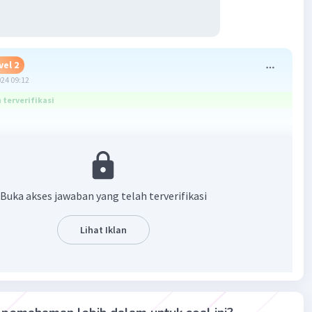
vel 2
024 09:12
terverifikasi
O3
2SO4
Buka akses jawaban yang telah terverifikasi
NO4
3PO4
Lihat Iklan
N
·
5.0
(
1
)
Balas
ating