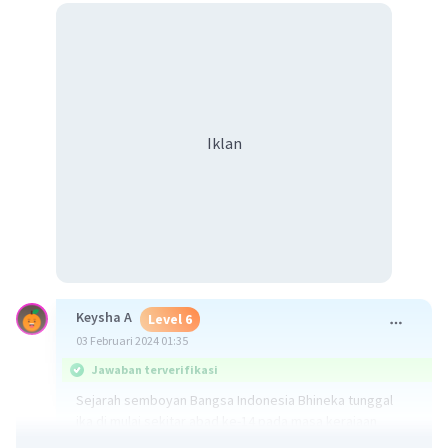
Iklan
Keysha A
Level 6
03 Februari 2024 01:35
Jawaban terverifikasi
Sejarah semboyan Bangsa Indonesia Bhineka tunggal
ika di mulai sekitar abad ke-14 pada masa kerajaan
Majapahit. Semboyan Bhineka tunggal ika terdapat