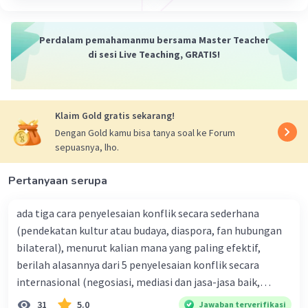
satu" terkait dengan sejarah dan keragaman
budaya Indonesia. Konsep ini memiliki akar
Perdalam pemahamanmu bersama Master Teacher
dalam keberagaman etnis, agama, bahasa, dan
di sesi Live Teaching, GRATIS!
budaya yang ada di Indonesia.
Beberapa faktor latar belakang yang
mempengaruhi lahirnya konsep "Bhineka
Tunggal Ika" antara lain:
Klaim Gold gratis sekarang!
Keragaman Etnis dan Budaya:
Indonesia
Dengan Gold kamu bisa tanya soal ke Forum
memiliki ratusan suku bangsa yang tersebar di
sepuasnya, lho.
berbagai pulau dan wilayah. Setiap suku bangsa
memiliki kebudayaan, bahasa, adat istiadat, dan
Pertanyaan serupa
kepercayaan yang berbeda-beda.
Keragaman Agama:
Indonesia juga memiliki
ada tiga cara penyelesaian konflik secara sederhana
beragam agama dan kepercayaan, termasuk
(pendekatan kultur atau budaya, diaspora, fan hubungan
Islam, Kristen, Katolik, Hindu, Buddha, dan
bilateral), menurut kalian mana yang paling efektif,
kepercayaan tradisional. Semua agama dan
berilah alasannya dari 5 penyelesaian konflik secara
kepercayaan tersebut hidup berdampingan
internasional (negosiasi, mediasi dan jasa-jasa baik,
dengan damai dan toleransi.
konsiliasi, penyelidikan, dan penyelesaian di bawah
31
5.0
Jawaban terverifikasi
Sejarah Kerajaan dan Perdagangan:
Sejarah