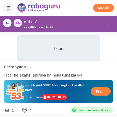
Masuk
Afifah A
29 Januari 2024 13:28
Iklan
Pertanyaan
latar belakang lahirnya bhineka tunggal ika
Ikuti Tryout SNBT & Menangkan E-Wallet
100rb
Klaim
Habis dalam
02
:
21
:
18
:
25
2
1
Jawaban terverifikasi