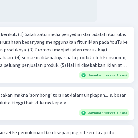
dia iklan adalah YouTube.
 perusahaan besar yang menggunakan fitur iklan pada YouTube
si menjadi jalan masuk bagi
produk oleh konsumen,
jualan produk. (5) Hal ini disebabkan iklan atau
n cara untuk mengenalkan produk perusahaan kepada
Jawaban terverifikasi
-(4)-(1)-
an makna 'sombong' tersirat dalam ungkapan.... a. besar
(4)-(2)
kepala b. besar mulut c. tinggi hati d. keras kepala
Jawaban terverifikasi
urvei ke pemukiman liar di sepanjang rel kereta api itu,