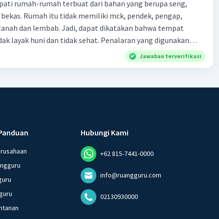
ti rumah-rumah terbuat dari bahan yang berupa seng,
 bekas. Rumah itu tidak memiliki mck, pendek, pengap,
tanah dan lembab. Jadi, dapat dikatakan bahwa tempat
huni dan tidak sehat. Penalaran yang digunakan
ebut adalah . . . .
Jawaban terverifikasi
Panduan
Hubungi Kami
erusahaan
+62 815-7441-0000
angguru
info@ruangguru.com
guru
guru
02130930000
ntanan