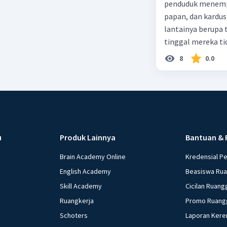
penduduk menempa
papan, dan kardus
lantainya berupa 
tinggal mereka tidak layak 
dalam paragraf ters
8
0.0
u
Produk Lainnya
Bantuan & 
Brain Academy Online
Kredensial P
English Academy
Beasiswa Ru
Skill Academy
Cicilan Ruang
Ruangkerja
Promo Ruang
Schoters
Laporan Kere