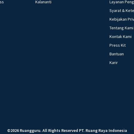
ess
Kalananti
Layanan Pen
Syarat & Ket
Kebijakan Pri
Tentang Kami
Kontak Kami
Press Kit
Bantuan
Karir
©
2026
Ruangguru
.
All Rights Reserved
PT. Ruang Raya Indonesia