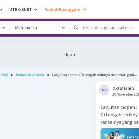
UTBK/SNBT
Produk Ruangguru
Iklan
SMA
Bahasa Indonesia
Lanjutan cerpen : Di tengah teriknya matahari gadi...
Oktafiani S
20 November 202
Lanjutan cerpen :
Di tengah terikny
ranselnya yang ber
Ikuti T