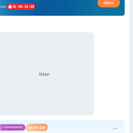
Klaim
alam
01
:
09
:
24
:
17
Iklan
Community
Level 100