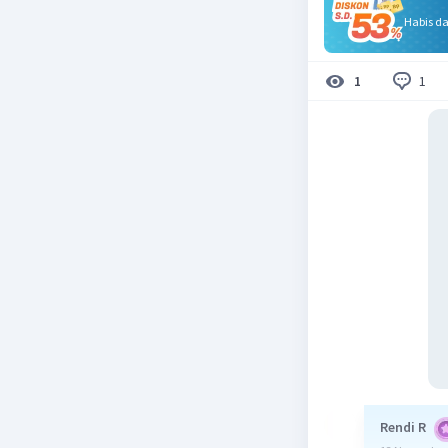
Habis d
1
1
Rendi R