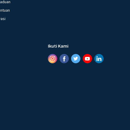
gaduan
entuan
vasi
Ikuti Kami