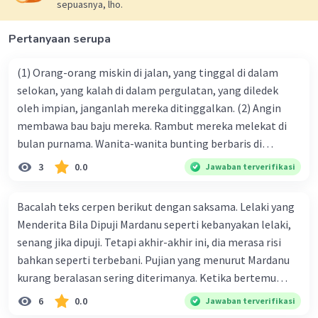
sepuasnya, lho.
ada penjasan yang lebih singkat?
Pertanyaan serupa
(1) Orang-orang miskin di jalan, yang tinggal di dalam
Putra P
Level 24
selokan, yang kalah di dalam pergulatan, yang diledek
09 Januari 2024 13:58
oleh impian, janganlah mereka ditinggalkan. (2) Angin
B. Kicaunya nyaring menebari muka ladang
membawa bau baju mereka. Rambut mereka melekat di
bulan purnama. Wanita-wanita bunting berbaris di
Iklan
·
0.0
(
0
)
Balas
Beri Rating
cakrawala, mengandung buah jalan raya. (3) Orang-orang
3
0.0
Jawaban terverifikasi
miskin. Orang-orang berdosa. Bayi gelap dalam batin.
Rumput dan lumut jalan raya. Tak bisa kamu abaikan. (4)
Bacalah teks cerpen berikut dengan saksama. Lelaki yang
Bila kamu remehkan mereka, di jalan kamu akan diburu
Menderita Bila Dipuji Mardanu seperti kebanyakan lelaki,
bayangan. Tidurmu akan penuh igauan, dan bahasa anak-
senang jika dipuji. Tetapi akhir-akhir ini, dia merasa risi
anakmu sukar kamu terka. (5) Jangan kamu bilang negara
bahkan seperti terbebani. Pujian yang menurut Mardanu
ini kaya karna orang-orang miskin berkembang di kota
kurang beralasan sering diterimanya. Ketika bertemu
dan di desa. Jangan kamu bilang dirimu kaya bila
teman-teman untuk mengambil uang pensiun, ada saja
6
0.0
Jawaban terverifikasi
tetanggamu memakan bangkai kucingnya. Lambang
yang bilang, "lni Mardanu, satu-satunya teman kita yang