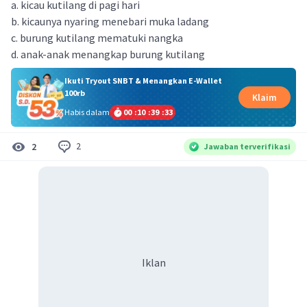
a. kicau kutilang di pagi hari
b. kicaunya nyaring menebari muka ladang
c. burung kutilang mematuki nangka
d. anak-anak menangkap burung kutilang
Ikuti Tryout SNBT & Menangkan E-Wallet
100rb
Klaim
Habis dalam
00
:
10
:
39
:
33
2
2
Jawaban terverifikasi
Iklan