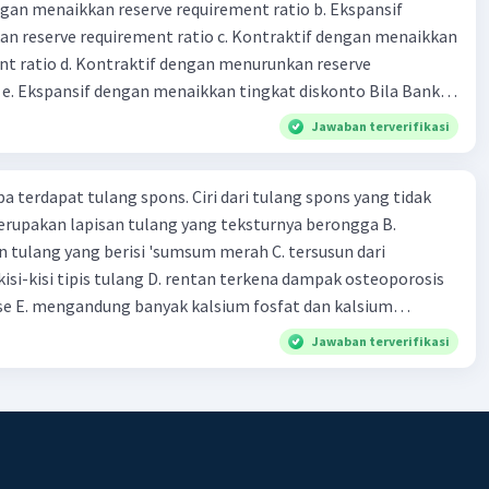
dengan menaikkan reserve requirement ratio b. Ekspansif
n reserve requirement ratio c. Kontraktif dengan menaikkan
nt ratio d. Kontraktif dengan menurunkan reserve
. Ekspansif dengan menaikkan tingkat diskonto Bila Bank
n kebijakan moneter ekspansif, ceteris paribus maka .... a.
Jawaban terverifikasi
asi di mana bentuk kurva jumlah uang beredar (penawaran
iri bawah ke kanan atas b. Menimbulkan deflasi di mana bentuk
pa terdapat tulang spons. Ciri dari tulang spons yang tidak
 beredar (penawaran uang) naik dari kiri bawah ke kanan atas
erupakan lapisan tulang yang teksturnya berongga B.
meningkat di mana bentuk kurva jumlah uang beredar
 tulang yang berisi 'sumsum merah C. tersusun dari
aik dari kiri bawah ke kanan atas d. Tingkat bunga turun di
kisi-kisi tipis tulang D. rentan terkena dampak osteoporosis
 jumlah uang beredar (penawaran uang) naik dari kiri bawah
e E. mengandung banyak kalsium fosfat dan kalsium
Tingkat bunga turun di mana bentuk kurva jumlah uang
bijakan fiskal kontraktif dilakukan
Jawaban terverifikasi
a. Menurunkan pengeluaran pemerintah (G), menambah
fer (Tr) dan meningkatkan pemungutan pajak (Tx) b.
ngurangi Tr, dan meningkatkan Tx c. Menurunkan G,
 menurunkan Tx d. Meningkatkan G, mengurangi Tr, dan
Meningkatkan G, menambah Tr, dan menurunkan Tx Cara