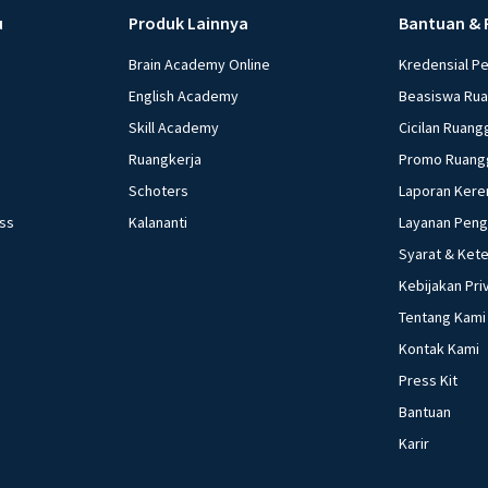
yang dilakukan ke
u
Produk Lainnya
Bantuan & 
kebijakan moneter 
Menetapkan harga 
Brain Academy Online
Kredensial P
minimum (reserved
English Academy
Beasiswa Ru
Mengatur tingkat bu
Skill Academy
Cicilan Ruang
beberapa pernyataan
Ruangkerja
Promo Ruang
Menaikkan suku bun
Schoters
Laporan Kere
harga. Yang termasuk
ess
Kalananti
Layanan Pen
d. 3) dan 5) e. 4) dan 5) Investasi bank lesu, daya beli melemah a
Syarat & Ket
kepada apresiasi 
moneter yang pali
Kebijakan Pri
bunga bank b. Mem
Tentang Kami
masyarakat d. Me
Kontak Kami
Akibat yang ditimb
Press Kit
kebijakan moneter
Bantuan
tetap b. Output b
Karir
naik d. Output tur
bawah ini yang ti