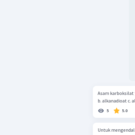
dengan pemilihan d
kayu kepar'a api 
disampaikan awan
dengan kata yang 
menjadikannya ti
Asam karboksilat yan
5
5.0
Untuk mengendali