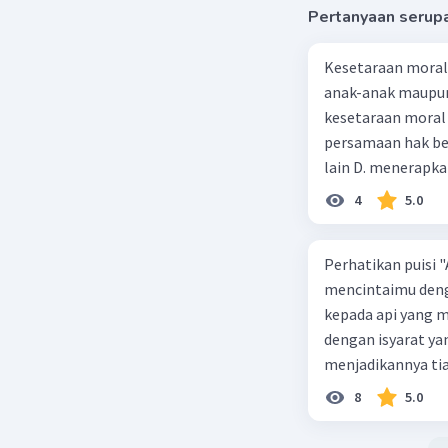
Pertanyaan serup
Kesetaraan moral 
anak-anak maupun
kesetaraan moral a
persamaan hak be
lain D. menerapka
4
5.0
Perhatikan puisi "
mencintaimu deng
kepada api yang 
dengan isyarat y
menjadikannya tia
dengan cara yang 
8
5.0
dan kesetiaan, b
berarti dengan me