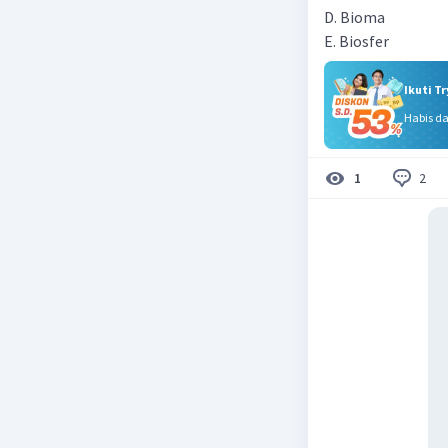
D. Bioma
E. Biosfer
Ikuti T
Habis d
2
1