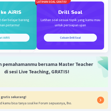
LATIHAN SOAL GRATIS!
itas
 ke AiRIS
Drill Soal
Iklan
·
0.0
(
0
)
Balas
ating
t dan belajar bareng
Latihan soal sesuai topik yang kamu mau
man pintarmu!
untuk persiapan ujian
at AiRIS
Cobain Drill Soal
m pemahamanmu bersama Master Teacher
di sesi Live Teaching, GRATIS!
 gratis sekarang!
d kamu bisa tanya soal ke Forum sepuasnya, lho.