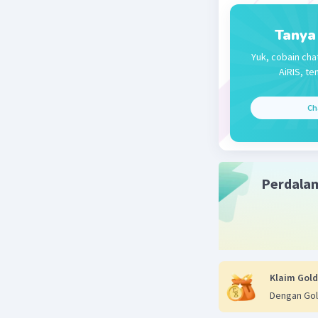
B. Komun
Tanya
Beri R
Yuk, cobain cha
AiRIS, te
Ch
Perdala
Klaim Gold
Dengan Gol