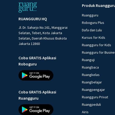
Produk Ruanggur
Ruangguru
RUANGGURU HQ
Roboguru Plus
Jl. Dr. Saharjo No.161, Manggarai
Dafa dan Lulu
Selatan, Tebet, Kota Jakarta
Kursus for Kids
Selatan, Daerah Khusus Ibukota
Jakarta 12860
Ruangguru for Kids
Ruangguru for Busin
Coba GRATIS Aplikasi
Ruanguji
Roboguru
Ruangbaca
Ruangkelas
Ruangbelajar
Ruangpengajar
Coba GRATIS Aplikasi
Ruangguru Privat
Ruangguru
Ruangpeduli
Airis