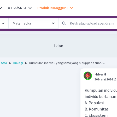
UTBK/SNBT
Produk Ruangguru
Iklan
SMA
Biologi
Kumpulan individu yang sama yang hidup pada suatu ...
Hilya H
30 Maret 2024 13
Kumpulan individ
individu berlainan
A. Populasi
B. Komunitas
C. Ekosistem