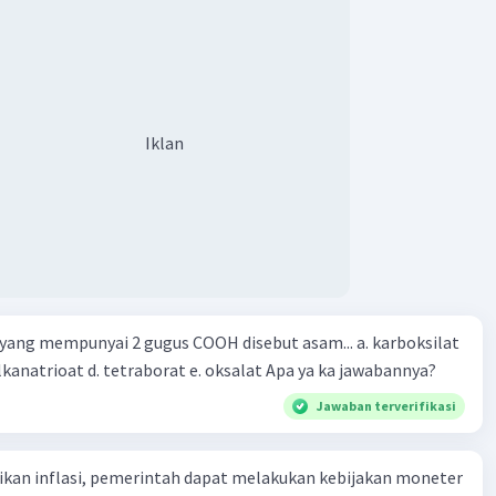
iksi pada larik.... A. Dengan kata yang tak sempat diucapkan
yang menjadikannya abu. B. dengan isyarat yang tak sempat
 C. Aku ingin mencintaimu dengan sederhana dengan kata D.
tak sempat diucapkan E. Awan kepada hujan yang
ada
Iklan
g mempunyai 2 gugus COOH disebut asam... a. karboksilat
b. alkanadioat c. alkanatrioat d. tetraborat e. oksalat Apa ya ka jawabannya?
Jawaban terverifikasi
kan inflasi, pemerintah dapat melakukan kebijakan moneter