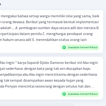
a
mengakui bahwa setiap warga memiliki nilai yang sama, baik
 orang dewasa. Berikut yang termasuk bentuk implementasi
dalah .... A. pembagian sumber daya secara adil dan merata B.
rpartisipasi dalam pemilu C. menghargai pendapat orang
n hukum secara adil E. merendahkan status orang lain
Jawaban terverifikasi
Aku Ingin " karya Sapardi Djoko Damono berikut ini! Aku ingin
an sederhana: dengan kata yang tak sen diucapkan kayu
menjadikannya abu Aku ingin mencintaimu dengan sederhana:
ang tak sempat disampaikan awan kepada hujan yang
da Penyair mencintai seseorang dengan setulus hat dan
tidak berlebihan. Dengan cara mencintai dengan keserhanaan
Jawaban terverifikasi
ahwa kesederhanaan menciptakan kesetiaan yang begitu
ncintai yang tak mengharapkan imbalan. Hal ini dibuktikan