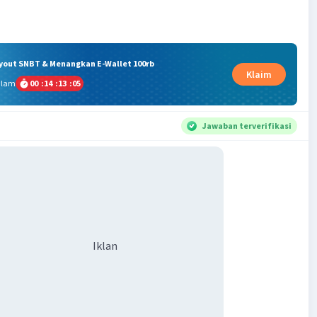
ryout SNBT & Menangkan E-Wallet 100rb
Klaim
alam
00
:
14
:
13
:
04
Jawaban terverifikasi
Iklan