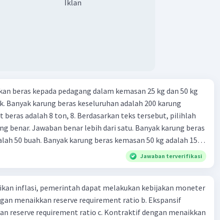
Iklan
kan beras kepada pedagang dalam kemasan 25 kg dan 50 kg
. Banyak karung beras keseluruhan adalah 200 karung
 beras adalah 8 ton, 8. Berdasarkan teks tersebut, pilihlah
g benar. Jawaban benar lebih dari satu. Banyak karung beras
lah 50 buah. Banyak karung beras kemasan 50 kg adalah 150
 beras dalam kemasan 25 kg adalah 2 ton. Perbandingan berat
Jawaban terverifikasi
g dan 50 kg dalam truk adalah 1: 3. 9. Berdasarkan teks
ya setiap beras karung kecil adalah Rp7.500 dan karung besar
kan inflasi, pemerintah dapat melakukan kebijakan moneter
ah biaya angkut semua beras yang harus dibayar oleh Bu
dengan menaikkan reserve requirement ratio b. Ekspansif
00 C. Rp2.312.000 B. Rp2.475.000 D. Rp2.280.000
n reserve requirement ratio c. Kontraktif dengan menaikkan