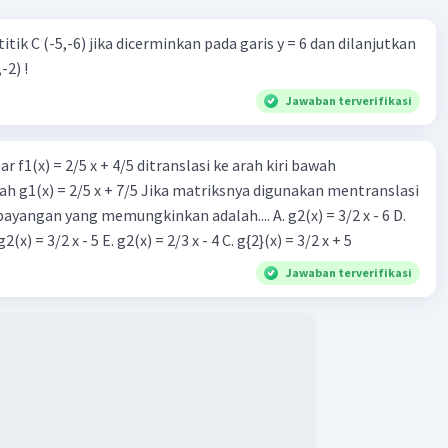
n pilihan jawaban:
itik C (-5,-6) jika dicerminkan pada garis y = 6 dan dilanjutkan
 - Salah, karena koordinat x seharusnya 5, bukan 4.
-2) !
 - Salah, karena koordinat y seharusnya 16, bukan 17.
 - Benar, sesuai dengan hasil perhitungan.
Jawaban terverifikasi
 - Salah, karena koordinat y seharusnya 16, bukan 17.
r f1(x) = 2/5 x + 4/5 ditranslasi ke arah kiri bawah
dinat akhir bayangan titik B adalah (5, 16).
h g1(x) = 2/5 x + 7/5 Jika matriksnya digunakan mentranslasi
 bayangan yang memungkinkan adalah.... A. g2(x) = 3/2 x - 6 D.
·
5.0
(
1
)
Balas
ating
g2(x) = 2/3 x - 5 B. g2(x) = 3/2 x - 5 E. g2(x) = 2/3 x - 4 C. g{2}(x) = 3/2 x + 5
Jawaban terverifikasi