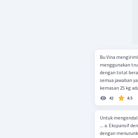
Bu Vina mengirim
menggunakan truk
dengan total berat
semua jawaban yan
kemasan 25 kg ada
buah. Total berat
42
4.5
beras kemasan 25 k
tersebut, jika bia
Untuk mengendali
Rp14.000, berapak
.... a. Ekspansif 
Vina? A. Rp2.540.0
dengan menurunka