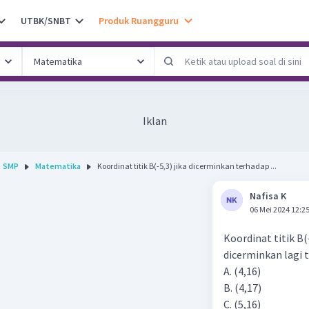
UTBK/SNBT
Produk Ruangguru
Iklan
SMP
Matematika
Koordinat titik B(-5,3) jika dicerminkan terhadap ...
Nafisa K
06 Mei 2024 12:2
Koordinat titik B
dicerminkan lagi t
A. (4,16)
B. (4,17)
C. (5,16)