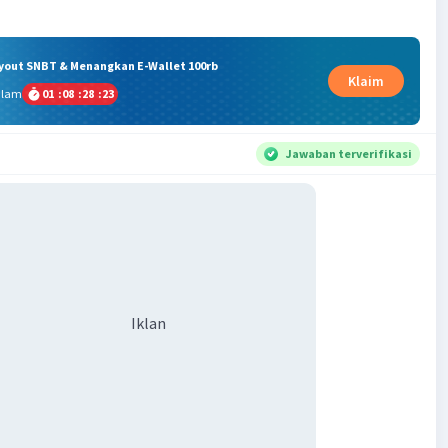
ryout SNBT & Menangkan E-Wallet 100rb
Klaim
alam
01
:
08
:
28
:
22
Jawaban terverifikasi
Iklan