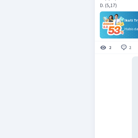
Ikuti T
Habis d
2
2