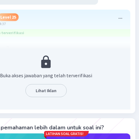
Level 25
4:37
terverifikasi
ya D ya
annya ada di bawah
Buka akses jawaban yang telah terverifikasi
Lihat Iklan
·
5.0
(
1
)
Balas
ating
pemahaman lebih dalam untuk soal ini?
LATIHAN SOAL GRATIS!