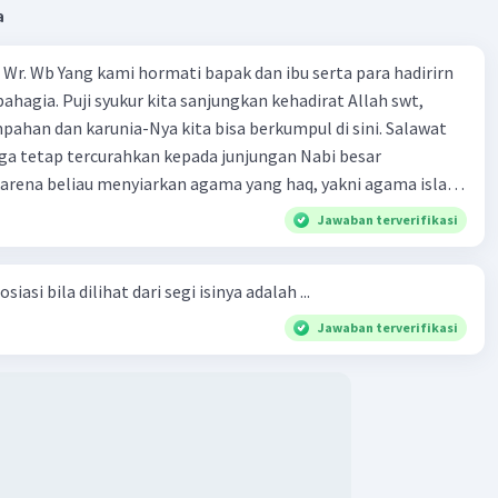
a
Wr. Wb Yang kami hormati bapak dan ibu serta para hadirirn
ahagia. Puji syukur kita sanjungkan kehadirat Allah swt,
pahan dan karunia-Nya kita bisa berkumpul di sini. Salawat
ga tetap tercurahkan kepada junjungan Nabi besar
rena beliau menyiarkan agama yang haq, yakni agama islam,
i oleh Allah swt. Semoga kita sekalian termasuk ke dalam
Jawaban terverifikasi
erkahi. Amin ya rabbal alamin. Hadirin sekalian yang
 amat penting sekali jiwa sosial untuk diterapkan di
siasi bila dilihat dari segi isinya adalah ...
ga, sanak saudara, bahkan juga di masyarakat luas. Karena
l, maka terjalinlah di antara kita saling tolong-menolong,
Jawaban terverifikasi
 Sehngga orang-orang yang butuh akan pertolongan kita,
t berikut! Puji syukur kita
rat Allah swt, karena dengan limpahan karuniaNya kita bisa
. Kalimat tersebut termasuk …. A. salam pembuka B. ucapan
ngenalan topik D. tema E. judul