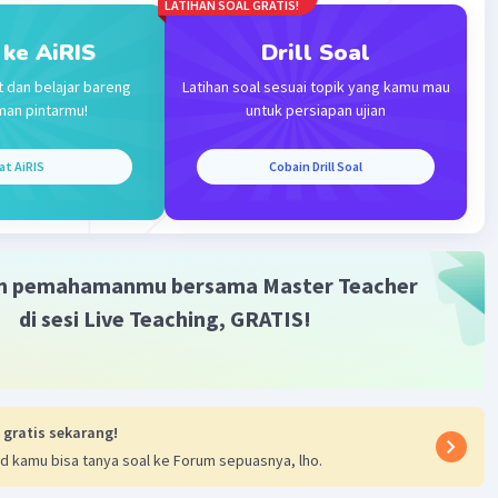
LATIHAN SOAL GRATIS!
gkapkan dalam kalimat ketiga.
 ke AiRIS
Drill Soal
ungan yang disampaikan oleh konjungsi "Mengingat" dalam
t dan belajar bareng
Latihan soal sesuai topik yang kamu mau
ersebut adalah alasan atau pertimbangan mengapa
man pintarmu!
untuk persiapan ujian
ah Indonesia menetapkan tanggal 10 November sebagai
lawan".
at AiRIS
Cobain Drill Soal
·
0.0
(
0
)
Balas
ating
m pemahamanmu bersama Master Teacher
di sesi Live Teaching, GRATIS!
Iklan
 gratis sekarang!
d kamu bisa tanya soal ke Forum sepuasnya, lho.