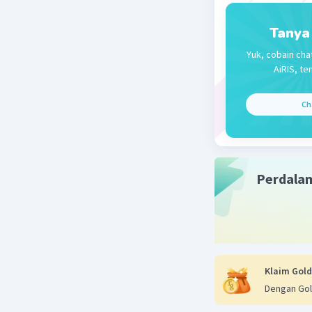
yang diun
Tanya
Jadi, hub
Yuk, cobain cha
kalimat t
AiRIS, te
pemerint
"Hari Pah
Ch
Beri R
Perdala
Klaim Gold
Dengan Gol