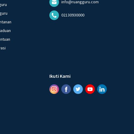
info@ruangguru.com
guru
guru
02130930000
ntanan
gaduan
entuan
vasi
Ikuti Kami