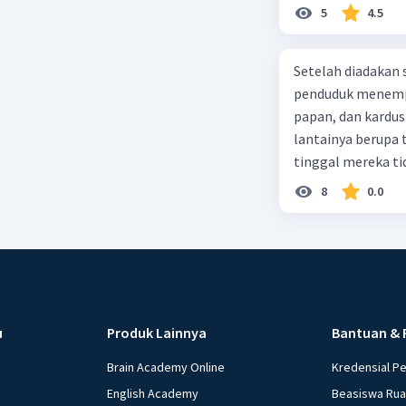
5
4.5
Setelah diadakan s
penduduk menempa
papan, dan kardus
lantainya berupa 
tinggal mereka tidak layak 
dalam paragraf ters
8
0.0
u
Produk Lainnya
Bantuan & 
Brain Academy Online
Kredensial P
English Academy
Beasiswa Ru