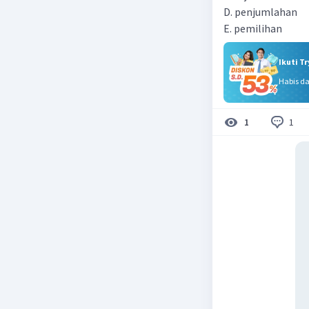
D. penjumlahan
E. pemilihan
Ikuti T
Habis d
1
1