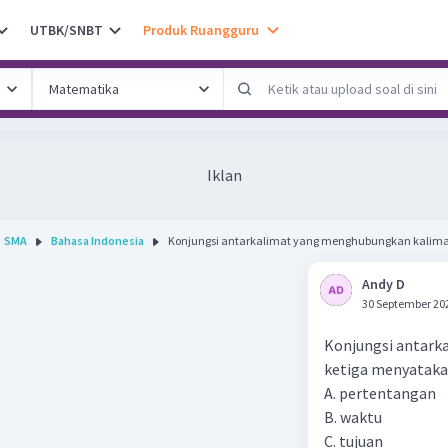
UTBK/SNBT
Produk Ruangguru
Iklan
SMA
Bahasa Indonesia
Konjungsi antarkalimat yang menghubungkan kalimat
Andy D
30 September 20
Konjungsi antark
ketiga menyatakan
A. pertentangan
B. waktu
C. tujuan