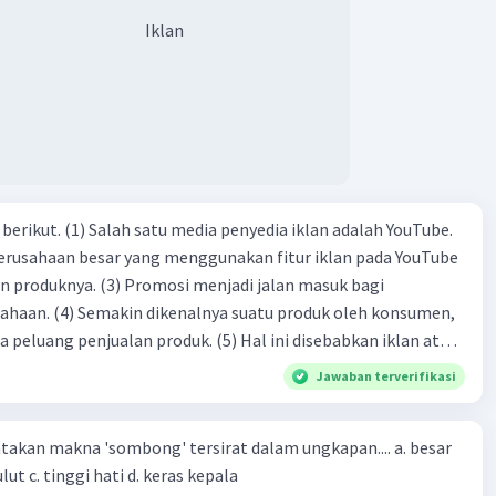
Iklan
dia iklan adalah YouTube.
 perusahaan besar yang menggunakan fitur iklan pada YouTube
si menjadi jalan masuk bagi
produk oleh konsumen,
jualan produk. (5) Hal ini disebabkan iklan atau
n cara untuk mengenalkan produk perusahaan kepada
Jawaban terverifikasi
-(4)-(1)-
an makna 'sombong' tersirat dalam ungkapan.... a. besar
(4)-(2)
kepala b. besar mulut c. tinggi hati d. keras kepala