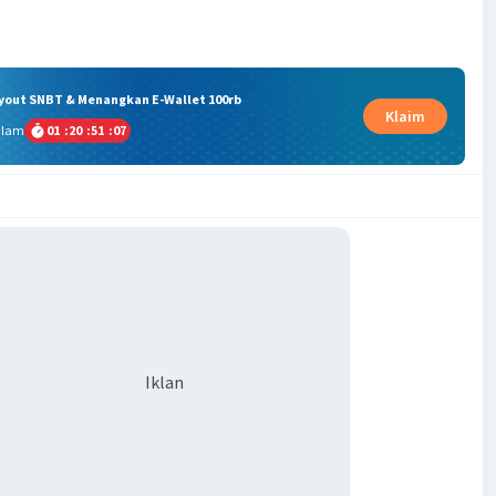
ryout SNBT & Menangkan E-Wallet 100rb
Klaim
alam
01
:
20
:
51
:
07
Iklan