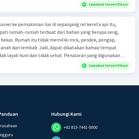
Jawaban terverifikasi
urvei ke pemukiman liar di sepanjang rel kereta api itu,
ti rumah-rumah terbuat dari bahan yang berupa seng,
 bekas. Rumah itu tidak memiliki mck, pendek, pengap,
tanah dan lembab. Jadi, dapat dikatakan bahwa tempat
huni dan tidak sehat. Penalaran yang digunakan
ebut adalah . . . .
Jawaban terverifikasi
Panduan
Hubungi Kami
erusahaan
+62 815-7441-0000
angguru