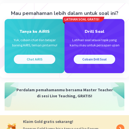
05 Januari 2024 01:48
Apabila jamu itu dalam bentuk kemasan maka dapat
Mau pemahaman lebih dalam untuk soal ini?
berkerja sama dengan produsen plastik!?
LATIHAN SOAL GRATIS!
Iklan
·
0.0
(
0
)
Balas
Beri Rating
Tanya ke AiRIS
Drill Soal
Yuk, cobain chat dan belajar
Latihan soal sesuai topik yang
bareng AiRIS, teman pintarmu!
kamu mau untuk persiapan ujian
Chat AiRIS
Cobain Drill Soal
Perdalam pemahamanmu bersama Master Teacher
di sesi Live Teaching, GRATIS!
Klaim Gold gratis sekarang!
Dengan Gold kamu bisa tanya soal ke Forum