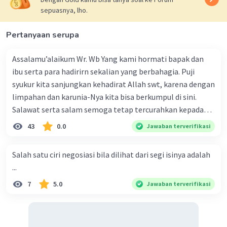
sepuasnya, lho.
Pertanyaan serupa
Assalamu’alaikum Wr. Wb Yang kami hormati bapak dan
ibu serta para hadirirn sekalian yang berbahagia. Puji
syukur kita sanjungkan kehadirat Allah swt, karena dengan
limpahan dan karunia-Nya kita bisa berkumpul di sini.
Salawat serta salam semoga tetap tercurahkan kepada
junjungan Nabi besar Muhammad saw, karena beliau
43
0.0
Jawaban terverifikasi
menyiarkan agama yang haq, yakni agama islam, agama
yang diridai oleh Allah swt. Semoga kita sekalian termasuk
Salah satu ciri negosiasi bila dilihat dari segi isinya adalah
ke dalam umat-Nya yang diberkahi. Amin ya rabbal alamin.
...
Hadirin sekalian yang berbahagia! Dirasa amat penting
7
5.0
Jawaban terverifikasi
sekali jiwa sosial untuk diterapkan di lingkungan keluarga,
sanak saudara, bahkan juga di masyarakat luas. Karena
dengan jiwa sosial, maka terjalinlah di antara kita saling
tolong-menolong, dan kasih sayang. Sehngga orang-