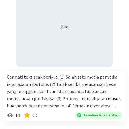
orang yang butuh akan pertolongan kita, akan
mendapatkan haq-Nya. Perhatikan kalimat berikut! Puji
syukur kita sanjungkan kehadirat Allah swt, karena dengan
Iklan
limpahan karuniaNya kita bisa berkumpul di sini. Kalimat
tersebut termasuk …. A. salam pembuka B. ucapan terima
kasih C. pengenalan topik D. tema E. judul
Cermati teks acak berikut. (1) Salah satu media penyedia
iklan adalah YouTube. (2) Tidak sedikit perusahaan besar
yang menggunakan fitur iklan pada YouTube untuk
memasarkan produknya. (3) Promosi menjadi jalan masuk
bagi pendapatan perusahaan. (4) Semakin dikenalnya
suatu produk oleh konsumen, semakin besar pula peluang
14
5.0
Jawaban terverifikasi
penjualan produk. (5) Hal ini disebabkan iklan atau
promosi merupakan cara untuk mengenalkan produk