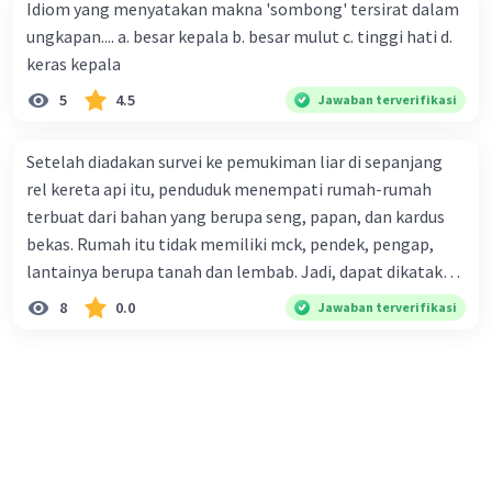
Idiom yang menyatakan makna 'sombong' tersirat dalam
perusahaan kepada konsumen. Urutan yang tepat agar
ungkapan.... a. besar kepala b. besar mulut c. tinggi hati d.
menjadi teks eksposisi yang padu adalah .... A. (1)-(2)-(3)-
keras kepala
(4)-(5) B. (2)-(1)-(3)-(4)-(5) C. (3)-(1)-(2)-(5)-(4) D. (3)-(5)-
5
4.5
Jawaban terverifikasi
(4)-(1)-(2) E. (5)-(1)-(3)-(4)-(2)
Setelah diadakan survei ke pemukiman liar di sepanjang
rel kereta api itu, penduduk menempati rumah-rumah
terbuat dari bahan yang berupa seng, papan, dan kardus
bekas. Rumah itu tidak memiliki mck, pendek, pengap,
lantainya berupa tanah dan lembab. Jadi, dapat dikatakan
bahwa tempat tinggal mereka tidak layak huni dan tidak
8
0.0
Jawaban terverifikasi
sehat. Penalaran yang digunakan dalam paragraf tersebut
adalah . . . .