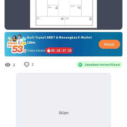
Ikuti Tryout SNBT & Menangkan E-Wallet
100rb
Klaim
Habis dalam
02
:
18
:
17
:
14
2
1
Jawaban terverifikasi
Iklan