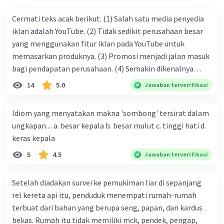
Cermati teks acak berikut. (1) Salah satu media penyedia
iklan adalah YouTube. (2) Tidak sedikit perusahaan besar
yang menggunakan fitur iklan pada YouTube untuk
memasarkan produknya. (3) Promosi menjadi jalan masuk
bagi pendapatan perusahaan. (4) Semakin dikenalnya
suatu produk oleh konsumen, semakin besar pula peluang
14
5.0
Jawaban terverifikasi
penjualan produk. (5) Hal ini disebabkan iklan atau
promosi merupakan cara untuk mengenalkan produk
Idiom yang menyatakan makna 'sombong' tersirat dalam
perusahaan kepada konsumen. Urutan yang tepat agar
ungkapan.... a. besar kepala b. besar mulut c. tinggi hati d.
menjadi teks eksposisi yang padu adalah .... A. (1)-(2)-(3)-
keras kepala
(4)-(5) B. (2)-(1)-(3)-(4)-(5) C. (3)-(1)-(2)-(5)-(4) D. (3)-(5)-
5
4.5
Jawaban terverifikasi
(4)-(1)-(2) E. (5)-(1)-(3)-(4)-(2)
Setelah diadakan survei ke pemukiman liar di sepanjang
rel kereta api itu, penduduk menempati rumah-rumah
terbuat dari bahan yang berupa seng, papan, dan kardus
bekas. Rumah itu tidak memiliki mck, pendek, pengap,