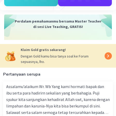
tokohnya.
Kekurangan:
1. Bahasa yang Kuno: Gaya bahasa dan kosakata
yang digunakan dalam "Hikayat Panji Semirang"
Perdalam pemahamanmu bersama Master Teacher
cenderung kuno dan sulit dipahami bagi
di sesi Live Teaching, GRATIS!
pembaca modern. Hal ini dapat menjadi
hambatan dalam memahami dan menikmati
karya ini.
Klaim Gold gratis sekarang!
2. Panjangnya Cerita: Sebagian orang mungkin
merasa cerita dalam "Hikayat Panji Semirang"
Dengan Gold kamu bisa tanya soal ke Forum
sepuasnya, lho.
terlalu panjang dan bertele-tele, sehingga
memerlukan kesabaran ekstra untuk
Pertanyaan serupa
membacanya sampai selesai.
3. Keterbatasan Tema: Karya ini mungkin terasa
Assalamu’alaikum Wr. Wb Yang kami hormati bapak dan
kuno dan terbatas dalam tema dan sudut
ibu serta para hadirirn sekalian yang berbahagia. Puji
pandangnya, tidak sebanyak karya sastra modern
syukur kita sanjungkan kehadirat Allah swt, karena dengan
yang lebih beragam dan inklusif dalam
limpahan dan karunia-Nya kita bisa berkumpul di sini.
menggambarkan realitas manusia dan
masyarakat.
Salawat serta salam semoga tetap tercurahkan kepada