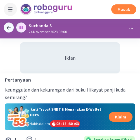
Masuk
Suchanda S
24 November 2023 06:00
Iklan
Pertanyaan
keunggulan dan kekurangan dari buku Hikayat panji kuda
semirang?
Ikuti Tryout SNBT & Menangkan E-Wallet
100rb
Klaim
Habis dalam
02
:
18
:
30
:
03
1
1
Jawaban terverifikasi