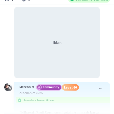
Iklan
Mercon M
Community
Level 60
28 April 2024 05:45
Jawaban terverifikasi
"Hikayat Panji Semirang" adalah sebuah karya