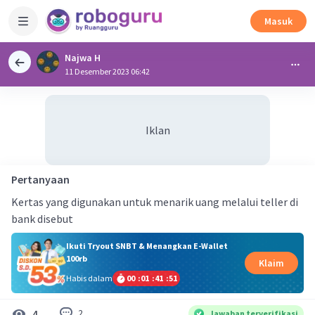
Masuk
Najwa H
11 Desember 2023 06:42
Iklan
Pertanyaan
Kertas yang digunakan untuk menarik uang melalui teller di
bank disebut
Ikuti Tryout SNBT & Menangkan E-Wallet
100rb
Klaim
Habis dalam
00
:
01
:
41
:
51
2
4
Jawaban terverifikasi