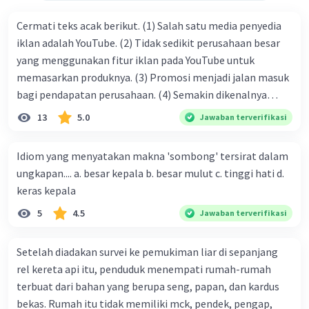
Cermati teks acak berikut. (1) Salah satu media penyedia
iklan adalah YouTube. (2) Tidak sedikit perusahaan besar
yang menggunakan fitur iklan pada YouTube untuk
memasarkan produknya. (3) Promosi menjadi jalan masuk
bagi pendapatan perusahaan. (4) Semakin dikenalnya
suatu produk oleh konsumen, semakin besar pula peluang
13
5.0
Jawaban terverifikasi
penjualan produk. (5) Hal ini disebabkan iklan atau
promosi merupakan cara untuk mengenalkan produk
Idiom yang menyatakan makna 'sombong' tersirat dalam
perusahaan kepada konsumen. Urutan yang tepat agar
ungkapan.... a. besar kepala b. besar mulut c. tinggi hati d.
menjadi teks eksposisi yang padu adalah .... A. (1)-(2)-(3)-
keras kepala
(4)-(5) B. (2)-(1)-(3)-(4)-(5) C. (3)-(1)-(2)-(5)-(4) D. (3)-(5)-
5
4.5
Jawaban terverifikasi
(4)-(1)-(2) E. (5)-(1)-(3)-(4)-(2)
Setelah diadakan survei ke pemukiman liar di sepanjang
rel kereta api itu, penduduk menempati rumah-rumah
terbuat dari bahan yang berupa seng, papan, dan kardus
bekas. Rumah itu tidak memiliki mck, pendek, pengap,