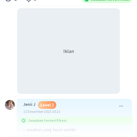
Iklan
Jenii J
Level 7
11 Desember 2023 10:21
Jawaban terverifikasi
• Jawaban yang tepat adalah :
Disebut cek atau slip penarikan.