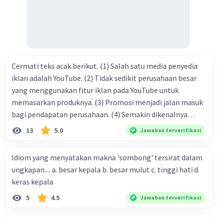
kasih C. pengenalan topik D. tema E. judul
Cermati teks acak berikut. (1) Salah satu media penyedia
iklan adalah YouTube. (2) Tidak sedikit perusahaan besar
yang menggunakan fitur iklan pada YouTube untuk
memasarkan produknya. (3) Promosi menjadi jalan masuk
bagi pendapatan perusahaan. (4) Semakin dikenalnya
suatu produk oleh konsumen, semakin besar pula peluang
13
5.0
Jawaban terverifikasi
penjualan produk. (5) Hal ini disebabkan iklan atau
promosi merupakan cara untuk mengenalkan produk
Idiom yang menyatakan makna 'sombong' tersirat dalam
perusahaan kepada konsumen. Urutan yang tepat agar
ungkapan.... a. besar kepala b. besar mulut c. tinggi hati d.
menjadi teks eksposisi yang padu adalah .... A. (1)-(2)-(3)-
keras kepala
(4)-(5) B. (2)-(1)-(3)-(4)-(5) C. (3)-(1)-(2)-(5)-(4) D. (3)-(5)-
5
4.5
Jawaban terverifikasi
(4)-(1)-(2) E. (5)-(1)-(3)-(4)-(2)