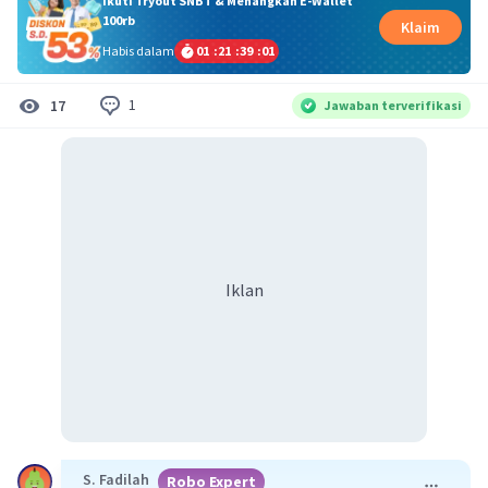
Ikuti Tryout SNBT & Menangkan E-Wallet
100rb
Klaim
Habis dalam
01
:
21
:
39
:
01
1
17
Jawaban terverifikasi
Iklan
S. Fadilah
Robo Expert