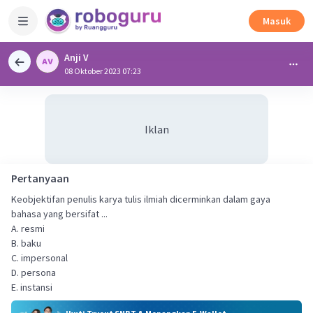
Masuk
Anji V
08 Oktober 2023 07:23
Iklan
Pertanyaan
Keobjektifan penulis karya tulis ilmiah dicerminkan dalam gaya
bahasa yang bersifat ...
A. resmi
B. baku
C. impersonal
D. persona
E. instansi