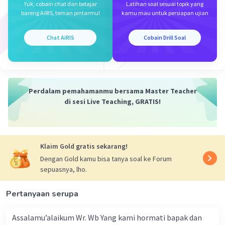
digunakan, ejaan, kalimat efektif, bermakna
Yuk, cobain chat dan belajar
Latihan soal sesuai topik yang
bareng AiRIS, teman pintarmu!
kamu mau untuk persiapan ujian
denotasi (lugas), dan alur pikir yang logis.
Jadi, jawaban yang benar adalah B. Baku
Chat AiRIS
Cobain Drill Soal
·
5.0
(
1
)
Balas
Beri Rating
Perdalam pemahamanmu bersama Master Teacher
di sesi Live Teaching, GRATIS!
Klaim Gold gratis sekarang!
Iklan
Dengan Gold kamu bisa tanya soal ke Forum
sepuasnya, lho.
Pertanyaan serupa
Assalamu’alaikum Wr. Wb Yang kami hormati bapak dan