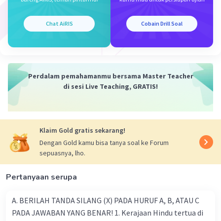
𝗺𝗲𝗹𝗮𝗻𝗱𝗮𝘀𝗶 𝘀𝗶𝘀𝘁𝗲𝗺 𝗵𝘂𝗸𝘂𝗺 𝘆𝗮𝗻𝗴 𝗯𝗲𝗿𝗹𝗮𝗸𝘂 𝗱𝗶
𝗜𝗻𝗱𝗼𝗻𝗲𝘀𝗶𝗮. Dalam hal ini MK memiliki kedudukan,
kewenangan serta kewajiban konstitusional menjaga
Chat AiRIS
Cobain Drill Soal
atau menjamin terselenggaranya konstitusionalitas
hukum.
·
5.0
(
1
)
Balas
Beri Rating
Perdalam pemahamanmu bersama Master Teacher
di sesi Live Teaching, GRATIS!
Klaim Gold gratis sekarang!
Dengan Gold kamu bisa tanya soal ke Forum
sepuasnya, lho.
Pertanyaan serupa
A. BERILAH TANDA SILANG (X) PADA HURUF A, B, ATAU C
PADA JAWABAN YANG BENAR! 1. Kerajaan Hindu tertua di