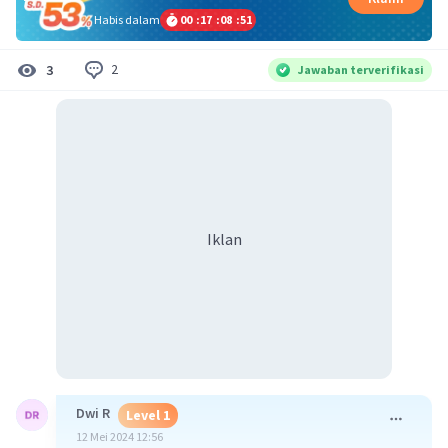
Habis dalam
00
:
17
:
08
:
51
2
3
Jawaban terverifikasi
Iklan
Dwi R
Level 1
12 Mei 2024 12:56