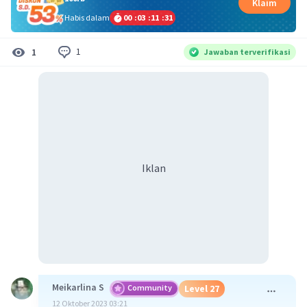
Klaim
Habis dalam
00
:
03
:
11
:
31
1
1
Jawaban terverifikasi
Iklan
Meikarlina S
Community
Level 27
12 Oktober 2023 03:21