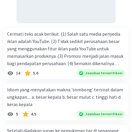
Cermati teks acak berikut. (1) Salah satu media penyedia
iklan adalah YouTube. (2) Tidak sedikit perusahaan besar
yang menggunakan fitur iklan pada YouTube untuk
memasarkan produknya. (3) Promosi menjadi jalan masuk
bagi pendapatan perusahaan. (4) Semakin dikenalnya
suatu produk oleh konsumen, semakin besar pula peluang
14
5.0
Jawaban terverifikasi
penjualan produk. (5) Hal ini disebabkan iklan atau
promosi merupakan cara untuk mengenalkan produk
Idiom yang menyatakan makna 'sombong' tersirat dalam
perusahaan kepada konsumen. Urutan yang tepat agar
ungkapan.... a. besar kepala b. besar mulut c. tinggi hati d.
menjadi teks eksposisi yang padu adalah .... A. (1)-(2)-(3)-
keras kepala
(4)-(5) B. (2)-(1)-(3)-(4)-(5) C. (3)-(1)-(2)-(5)-(4) D. (3)-(5)-
5
4.5
Jawaban terverifikasi
(4)-(1)-(2) E. (5)-(1)-(3)-(4)-(2)
Setelah diadakan survei ke pemukiman liar di sepanjang