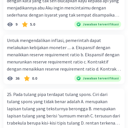
dengan kata yang tak sen diucapkan kayu kepada api yang
menjadikannya abu Aku ingin mencintaimu dengan
sederhana: dengan isyarat yang tak sempat disampaikan
awan kepada hujan yang menjadikannya tiada Penyair
9
5.0
Jawaban terverifikasi
mencintai seseorang dengan setulus hat dan dengan cara
yang tidak berlebihan. Dengan cara mencintai dengan
Untuk mengendalikan inflasi, pemerintah dapat
keserhanaan dan kesetiaan, bahwa kesederhanaan
melakukan kebijakan moneter .... a. Ekspansif dengan
menciptakan kesetiaan yang begitu berarti dengan
menaikkan reserve requirement ratio b. Ekspansif dengan
mencintai yang tak mengharapkan imbalan. Hal ini
menurunkan reserve requirement ratio c. Kontraktif
dibuktikan dengan pemilihan diksi pada larik.... A. Dengan
dengan menaikkan reserve requirement ratio d. Kontraktif
kata yang tak sempat diucapkan kayu kepar'a api yang
dengan menurunkan reserve requirement ratio e.
36
0.0
Jawaban terverifikasi
menjadikannya abu. B. dengan isyarat yang tak sempat
Ekspansif dengan menaikkan tingkat diskonto Bila Bank
disampaikan awan C. Aku ingin mencintaimu dengan
Indonesia melakukan kebijakan moneter ekspansif,
sederhana dengan kata D. dengan kata yang tak sempat
25. Pada tulang pipa terdapat tulang spons. Ciri dari
ceteris paribus maka .... a. Menimbulkan inflasi di mana
diucapkan E. Awan kepada hujan yang menjadikannya tiada
tulang spons yang tidak benar adalah A. merupakan
bentuk kurva jumlah uang beredar (penawaran uang) naik
lapisan tulang yang teksturnya berongga B. merupakan
dari kiri bawah ke kanan atas b. Menimbulkan deflasi di
lapisan tulang yang berisi 'sumsum merah C. tersusun dari
mana bentuk kurva jumlah uang beredar (penawaran
trabekula berupa kisi-kisi tipis tulang D. rentan terkena
uang) naik dari kiri bawah ke kanan atas c. Tingkat bunga