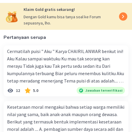
Klaim Gold gratis sekarang!
Dengan Gold kamu bisa tanya soal ke Forum
sepuasnya, lho.
Pertanyaan serupa
Cermatilah puisi " Aku " Karya CHAIRIL ANWAR benkut ini!
Aku Kalau sampai waktuku Ku mau tak seorang kan
merayu Tidak juga kau Tak pertu sedu sedan itu Dari
kumpulannya terbuang Biar peluru menembus kulitku Aku
tetap meradang menerjang Tema puisi di atas adalah.... A.
ketekunan dan kemauan seseorang dalam
12
5.0
Jawaban terverifikasi
memperjuangan hak dirinya B. kemauan untuk hidup
tenang tanpa beban C. kegigihan sesorang dalam
Kesetaraan moral mengakui bahwa setiap warga memiliki
mendapatkan cinta sejati D. seseorang yang tidak mau
nilai yang sama, baik anak-anak maupun orang dewasa.
diganggu oleh siapapun E. kepasrahan kepada keadaan
Berikut yang termasuk bentuk implementasi kesetaraan
yang sedang terjadi
moral adalah .... A. pembagian sumber daya secara adil dan