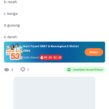
b. resah
c. bunga
d. gunung
e. darah
Ikuti Tryout SNBT & Menangkan E-Wallet
100rb
Klaim
Habis dalam
00
:
13
:
12
:
22
2
1
Jawaban terverifikasi