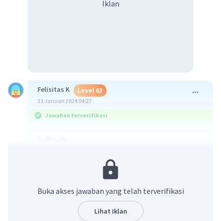
Iklan
Felisitas K
Level 63
31 Januari 2024 04:27
Jawaban terverifikasi
b. Resah
Alasan: Karena kata resah tidak memiliki bentuk
konkret dan kata resah merupakan kata yang
menggambarkan perasaan.
Buka akses jawaban yang telah terverifikasi
·
5.0
(
1
)
Balas
Beri Rating
Lihat Iklan