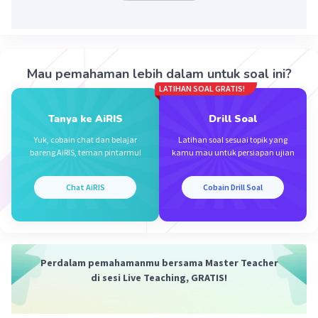
KawaiNime A
Level 20
30 Januari 2024 19:58
Mau pemahaman lebih dalam untuk soal ini?
Iklan
LATIHAN SOAL GRATIS!
Tanya ke AiRIS
Drill Soal
Yuk, cobain chat dan belajar
Latihan soal sesuai topik yang
Jawaban yang benar adalah:
bareng AiRIS, teman pintarmu!
kamu mau untuk persiapan ujian
b. resah
Chat AiRIS
Cobain Drill Soal
·
0.0
(
0
)
Balas
Beri Rating
Perdalam pemahamanmu bersama Master Teacher
di sesi Live Teaching, GRATIS!