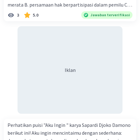
merata B. persamaan hak berpartisipasi dalam pemilu C.
menghargai pendapat orang lain D. menerapkan hukum
3
5.0
Jawaban terverifikasi
secara adil E. merendahkan status orang lain
Iklan
Perhatikan puisi "Aku Ingin " karya Sapardi Djoko Damono
berikut ini! Aku ingin mencintaimu dengan sederhana: