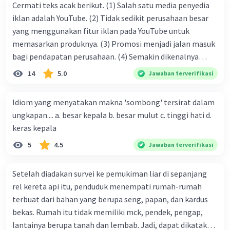
Cermati teks acak berikut. (1) Salah satu media penyedia
iklan adalah YouTube. (2) Tidak sedikit perusahaan besar
yang menggunakan fitur iklan pada YouTube untuk
memasarkan produknya. (3) Promosi menjadi jalan masuk
bagi pendapatan perusahaan. (4) Semakin dikenalnya
suatu produk oleh konsumen, semakin besar pula peluang
14
5.0
Jawaban terverifikasi
penjualan produk. (5) Hal ini disebabkan iklan atau
promosi merupakan cara untuk mengenalkan produk
Idiom yang menyatakan makna 'sombong' tersirat dalam
perusahaan kepada konsumen. Urutan yang tepat agar
ungkapan.... a. besar kepala b. besar mulut c. tinggi hati d.
menjadi teks eksposisi yang padu adalah .... A. (1)-(2)-(3)-
keras kepala
(4)-(5) B. (2)-(1)-(3)-(4)-(5) C. (3)-(1)-(2)-(5)-(4) D. (3)-(5)-
5
4.5
Jawaban terverifikasi
(4)-(1)-(2) E. (5)-(1)-(3)-(4)-(2)
Setelah diadakan survei ke pemukiman liar di sepanjang
rel kereta api itu, penduduk menempati rumah-rumah
terbuat dari bahan yang berupa seng, papan, dan kardus
bekas. Rumah itu tidak memiliki mck, pendek, pengap,
lantainya berupa tanah dan lembab. Jadi, dapat dikatakan