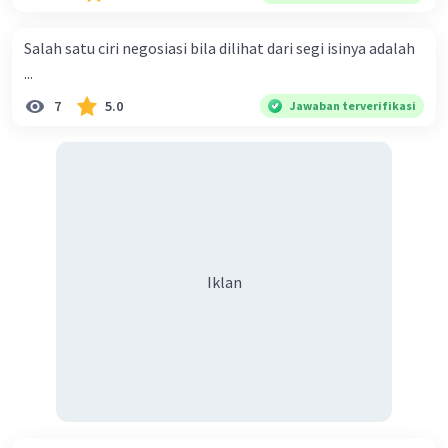
menyiarkan agama yang haq, yakni agama islam, agama
yang diridai oleh Allah swt. Semoga kita sekalian termasuk
Salah satu ciri negosiasi bila dilihat dari segi isinya adalah
ke dalam umat-Nya yang diberkahi. Amin ya rabbal alamin.
...
Hadirin sekalian yang berbahagia! Dirasa amat penting
7
5.0
Jawaban terverifikasi
sekali jiwa sosial untuk diterapkan di lingkungan keluarga,
sanak saudara, bahkan juga di masyarakat luas. Karena
dengan jiwa sosial, maka terjalinlah di antara kita saling
tolong-menolong, dan kasih sayang. Sehngga orang-
orang yang butuh akan pertolongan kita, akan
mendapatkan haq-Nya. Perhatikan kalimat berikut! Puji
syukur kita sanjungkan kehadirat Allah swt, karena dengan
Iklan
limpahan karuniaNya kita bisa berkumpul di sini. Kalimat
tersebut termasuk …. A. salam pembuka B. ucapan terima
kasih C. pengenalan topik D. tema E. judul