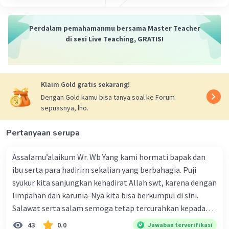
Perdalam pemahamanmu bersama Master Teacher
di sesi Live Teaching, GRATIS!
Klaim Gold gratis sekarang!
Dengan Gold kamu bisa tanya soal ke Forum
sepuasnya, lho.
Pertanyaan serupa
Assalamu’alaikum Wr. Wb Yang kami hormati bapak dan
ibu serta para hadirirn sekalian yang berbahagia. Puji
syukur kita sanjungkan kehadirat Allah swt, karena dengan
limpahan dan karunia-Nya kita bisa berkumpul di sini.
Salawat serta salam semoga tetap tercurahkan kepada
junjungan Nabi besar Muhammad saw, karena beliau
43
0.0
Jawaban terverifikasi