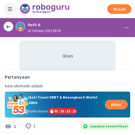
Masuk
Neth N
02 Oktober 2023 08:50
Iklan
Pertanyaan
kata idiomatik adalah
Ikuti Tryout SNBT & Menangkan E-Wallet
100rb
Klaim
Habis dalam
02
:
20
:
13
:
14
1
1
Jawaban terverifikasi