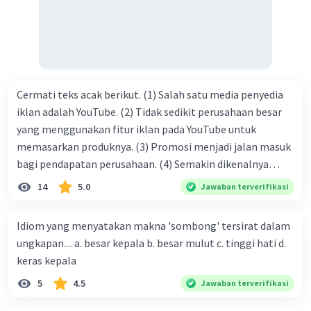
kasih C. pengenalan topik D. tema E. judul
Cermati teks acak berikut. (1) Salah satu media penyedia
iklan adalah YouTube. (2) Tidak sedikit perusahaan besar
yang menggunakan fitur iklan pada YouTube untuk
memasarkan produknya. (3) Promosi menjadi jalan masuk
bagi pendapatan perusahaan. (4) Semakin dikenalnya
suatu produk oleh konsumen, semakin besar pula peluang
14
5.0
Jawaban terverifikasi
penjualan produk. (5) Hal ini disebabkan iklan atau
promosi merupakan cara untuk mengenalkan produk
Idiom yang menyatakan makna 'sombong' tersirat dalam
perusahaan kepada konsumen. Urutan yang tepat agar
ungkapan.... a. besar kepala b. besar mulut c. tinggi hati d.
menjadi teks eksposisi yang padu adalah .... A. (1)-(2)-(3)-
keras kepala
(4)-(5) B. (2)-(1)-(3)-(4)-(5) C. (3)-(1)-(2)-(5)-(4) D. (3)-(5)-
5
4.5
Jawaban terverifikasi
(4)-(1)-(2) E. (5)-(1)-(3)-(4)-(2)