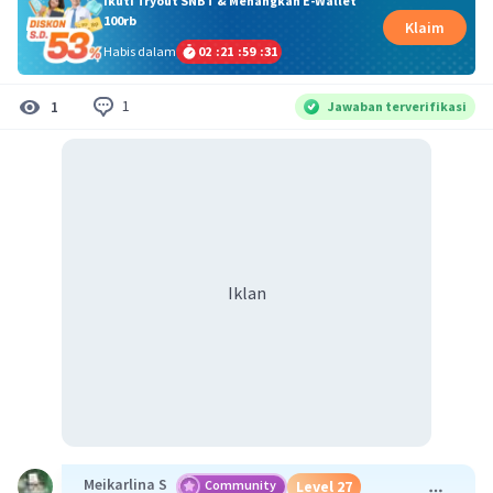
Ikuti Tryout SNBT & Menangkan E-Wallet
100rb
Klaim
Habis dalam
02
:
21
:
59
:
30
1
1
Jawaban terverifikasi
Iklan
Meikarlina S
Community
Level 27