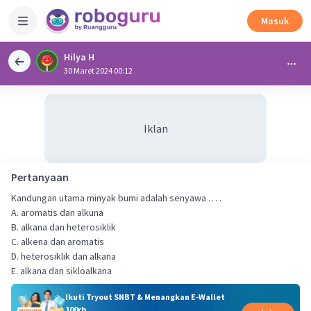
Masuk
Hilya H
30 Maret 2024 00:12
Iklan
Pertanyaan
Kandungan utama minyak bumi adalah senyawa … .
A. aromatis dan alkuna
B. alkana dan heterosiklik
C. alkena dan aromatis
D. heterosiklik dan alkana
E. alkana dan sikloalkana
Ikuti Tryout SNBT & Menangkan E-Wallet
100rb