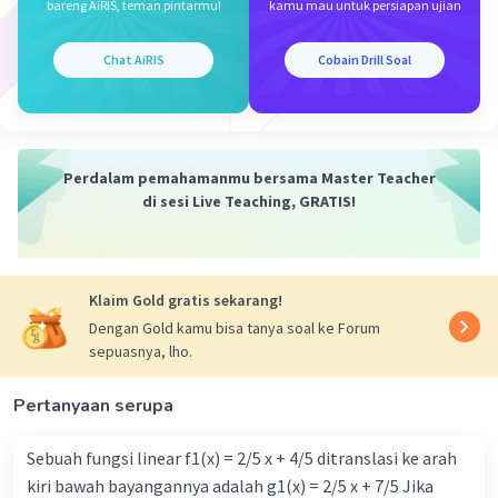
bareng AiRIS, teman pintarmu!
kamu mau untuk persiapan ujian
Kandungan utama minyak bumi adalah senyawa
Chat AiRIS
Cobain Drill Soal
alkana dan aromatis. Alkana merupakan
Iklan
hidrokarbon jenuh dengan ikatan tunggal,
sedangkan aromatis adalah senyawa-senyawa
yang mengandung cincin benzena atau turunan-
Perdalam pemahamanmu bersama Master Teacher
turunannya.
di sesi Live Teaching, GRATIS!
Sehingga, jawaban yang benar adalah:
C. alkena dan aromatis
Klaim Gold gratis sekarang!
Dengan Gold kamu bisa tanya soal ke Forum
sepuasnya, lho.
Pertanyaan serupa
·
0.0
(
0
)
Balas
Beri Rating
Sebuah fungsi linear f1(x) = 2/5 x + 4/5 ditranslasi ke arah
kiri bawah bayangannya adalah g1(x) = 2/5 x + 7/5 Jika