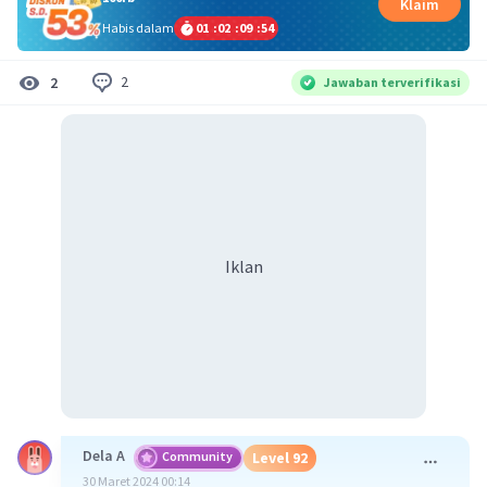
Klaim
Habis dalam
01
:
02
:
09
:
53
2
2
Jawaban terverifikasi
Iklan
Dela A
Community
Level 92
30 Maret 2024 00:14