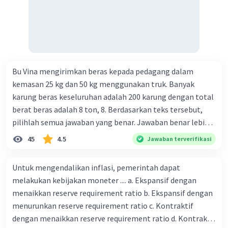
Bu Vina mengirimkan beras kepada pedagang dalam
kemasan 25 kg dan 50 kg menggunakan truk. Banyak
karung beras keseluruhan adalah 200 karung dengan total
berat beras adalah 8 ton, 8. Berdasarkan teks tersebut,
pilihlah semua jawaban yang benar. Jawaban benar lebih
dari satu. Banyak karung beras kemasan 25 kg adalah 50
45
4.5
Jawaban terverifikasi
buah. Banyak karung beras kemasan 50 kg adalah 150
buah. Total berat beras dalam kemasan 25 kg adalah 2
Untuk mengendalikan inflasi, pemerintah dapat
ton. Perbandingan berat beras kemasan 25 kg dan 50 kg
melakukan kebijakan moneter .... a. Ekspansif dengan
dalam truk adalah 1: 3. 9. Berdasarkan teks tersebut, jika
menaikkan reserve requirement ratio b. Ekspansif dengan
biaya setiap beras karung kecil adalah Rp7.500 dan karung
menurunkan reserve requirement ratio c. Kontraktif
besar Rp14.000, berapakah biaya angkut semua beras yang
dengan menaikkan reserve requirement ratio d. Kontraktif
harus dibayar oleh Bu Vina? A. Rp2.540.000 C. Rp2.312.000 B.