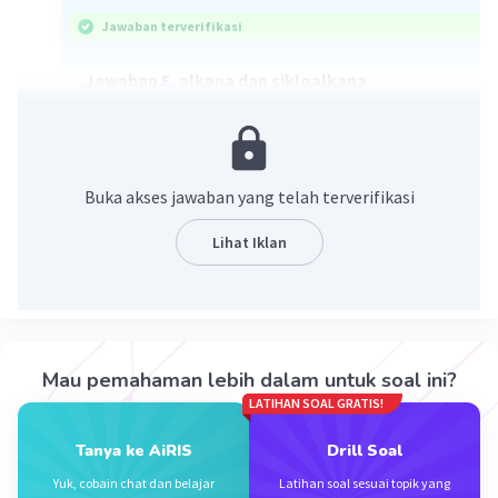
Jawaban terverifikasi
Jawaban E. alkana dan sikloalkana
Kandungan utama minyak bumi adalah senyawa
hidrokarbon, diantaranya :
1. Alkana
Buka akses jawaban yang telah terverifikasi
misal : n-oktana (rantai lurus) dan isooktana
(rantai bercabang)
Lihat Iklan
2. Sikloalkana
misal : sikloheksana dan siklopentana
3. Aromatis
misal : benzena
Mau pemahaman lebih dalam untuk soal ini?
·
0.0
(
0
)
Balas
Beri Rating
LATIHAN SOAL GRATIS!
Tanya ke AiRIS
Drill Soal
Salsabila M
Community
Level 58
Yuk, cobain chat dan belajar
Latihan soal sesuai topik yang
31 Maret 2024 03:14