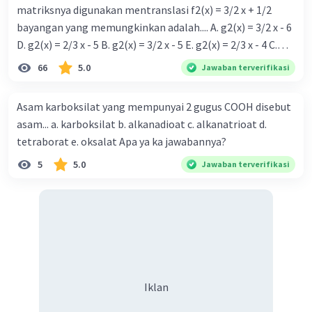
matriksnya digunakan mentranslasi f2(x) = 3/2 x + 1/2
bayangan yang memungkinkan adalah.... A. g2(x) = 3/2 x - 6
D. g2(x) = 2/3 x - 5 B. g2(x) = 3/2 x - 5 E. g2(x) = 2/3 x - 4 C.
g{2}(x) = 3/2 x + 5
66
5.0
Jawaban terverifikasi
Asam karboksilat yang mempunyai 2 gugus COOH disebut
asam... a. karboksilat b. alkanadioat c. alkanatrioat d.
tetraborat e. oksalat Apa ya ka jawabannya?
5
5.0
Jawaban terverifikasi
Iklan