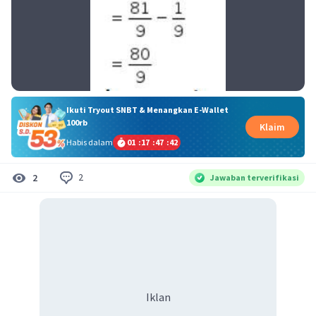
Ikuti Tryout SNBT & Menangkan E-Wallet
100rb
Klaim
Habis dalam
01
:
17
:
47
:
41
2
2
Jawaban terverifikasi
Iklan