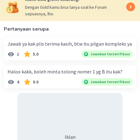
Dengan Gold kamu bisa tanya soal ke Forum
·
5.0
(
1
)
Balas
Beri Rating
sepuasnya, lho.
Wisam A
Level 32
Pertanyaan serupa
01 Januari 2025 02:28
OH IYAA!, makasi udh bantu jelasin kak. selamat
Jawab ya kak plis terima kasih, btw itu pilgan kompleks ya
tahun baru 2025 juga 🔥
1
5.0
Jawaban terverifikasi
Haloo kakk, boleh minta tolong nomer 1 yg B itu kak?
4
0.0
Jawaban terverifikasi
Iklan