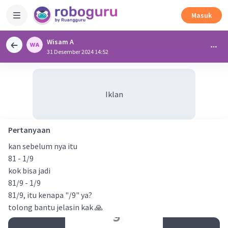
Masuk
Wisam A
31 Desember 2024 14:52
Iklan
Pertanyaan
kan sebelum nya itu
81 - 1/9
kok bisa jadi
81/9 - 1/9
81/9, itu kenapa "/9" ya?
tolong bantu jelasin kak 🙏