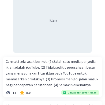
orang yang butuh akan pertolongan kita, akan
mendapatkan haq-Nya. Perhatikan kalimat berikut! Puji
syukur kita sanjungkan kehadirat Allah swt, karena dengan
Iklan
limpahan karuniaNya kita bisa berkumpul di sini. Kalimat
tersebut termasuk …. A. salam pembuka B. ucapan terima
kasih C. pengenalan topik D. tema E. judul
Cermati teks acak berikut. (1) Salah satu media penyedia
iklan adalah YouTube. (2) Tidak sedikit perusahaan besar
yang menggunakan fitur iklan pada YouTube untuk
memasarkan produknya. (3) Promosi menjadi jalan masuk
bagi pendapatan perusahaan. (4) Semakin dikenalnya
suatu produk oleh konsumen, semakin besar pula peluang
14
5.0
Jawaban terverifikasi
penjualan produk. (5) Hal ini disebabkan iklan atau
promosi merupakan cara untuk mengenalkan produk