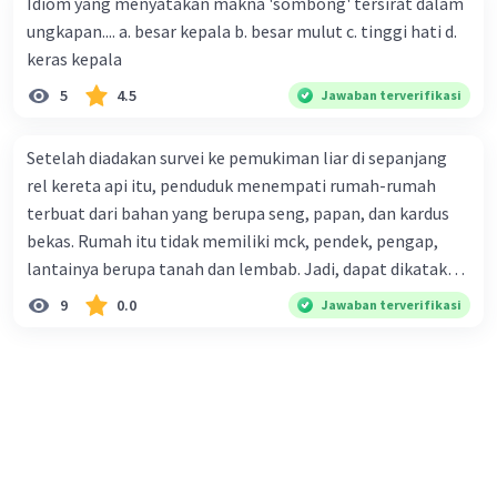
Idiom yang menyatakan makna 'sombong' tersirat dalam
perusahaan kepada konsumen. Urutan yang tepat agar
ungkapan.... a. besar kepala b. besar mulut c. tinggi hati d.
menjadi teks eksposisi yang padu adalah .... A. (1)-(2)-(3)-
keras kepala
(4)-(5) B. (2)-(1)-(3)-(4)-(5) C. (3)-(1)-(2)-(5)-(4) D. (3)-(5)-
5
4.5
Jawaban terverifikasi
(4)-(1)-(2) E. (5)-(1)-(3)-(4)-(2)
Setelah diadakan survei ke pemukiman liar di sepanjang
rel kereta api itu, penduduk menempati rumah-rumah
terbuat dari bahan yang berupa seng, papan, dan kardus
bekas. Rumah itu tidak memiliki mck, pendek, pengap,
lantainya berupa tanah dan lembab. Jadi, dapat dikatakan
bahwa tempat tinggal mereka tidak layak huni dan tidak
9
0.0
Jawaban terverifikasi
sehat. Penalaran yang digunakan dalam paragraf tersebut
adalah . . . .