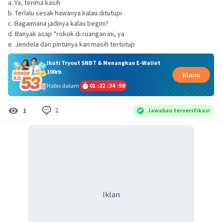
a. Ya, terima kasih
b. Terlalu sesak hawanya kalau ditutupi
c. Bagaimana jadinya kalau begini?
d. Banyak asap *rokok di ruangan ini, ya
e. Jendela dan pintunya kan masih tertutup
Ikuti Tryout SNBT & Menangkan E-Wallet
100rb
Klaim
Habis dalam
01
:
22
:
34
:
59
2
1
Jawaban terverifikasi
Iklan