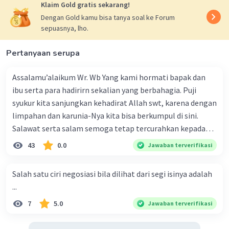
Klaim Gold gratis sekarang!
Dengan Gold kamu bisa tanya soal ke Forum
sepuasnya, lho.
Pertanyaan serupa
Assalamu’alaikum Wr. Wb Yang kami hormati bapak dan
ibu serta para hadirirn sekalian yang berbahagia. Puji
syukur kita sanjungkan kehadirat Allah swt, karena dengan
limpahan dan karunia-Nya kita bisa berkumpul di sini.
Salawat serta salam semoga tetap tercurahkan kepada
junjungan Nabi besar Muhammad saw, karena beliau
43
0.0
Jawaban terverifikasi
menyiarkan agama yang haq, yakni agama islam, agama
yang diridai oleh Allah swt. Semoga kita sekalian termasuk
Salah satu ciri negosiasi bila dilihat dari segi isinya adalah
ke dalam umat-Nya yang diberkahi. Amin ya rabbal alamin.
...
Hadirin sekalian yang berbahagia! Dirasa amat penting
7
5.0
Jawaban terverifikasi
sekali jiwa sosial untuk diterapkan di lingkungan keluarga,
sanak saudara, bahkan juga di masyarakat luas. Karena