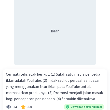
dengan jiwa sosial, maka terjalinlah di antara kita saling
tolong-menolong, dan kasih sayang. Sehngga orang-
orang yang butuh akan pertolongan kita, akan
mendapatkan haq-Nya. Perhatikan kalimat berikut! Puji
syukur kita sanjungkan kehadirat Allah swt, karena dengan
Iklan
limpahan karuniaNya kita bisa berkumpul di sini. Kalimat
tersebut termasuk …. A. salam pembuka B. ucapan terima
kasih C. pengenalan topik D. tema E. judul
Cermati teks acak berikut. (1) Salah satu media penyedia
iklan adalah YouTube. (2) Tidak sedikit perusahaan besar
yang menggunakan fitur iklan pada YouTube untuk
memasarkan produknya. (3) Promosi menjadi jalan masuk
bagi pendapatan perusahaan. (4) Semakin dikenalnya
suatu produk oleh konsumen, semakin besar pula peluang
14
5.0
Jawaban terverifikasi