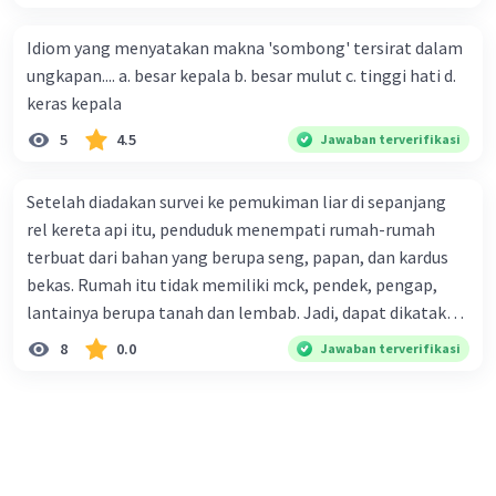
penjualan produk. (5) Hal ini disebabkan iklan atau
promosi merupakan cara untuk mengenalkan produk
Idiom yang menyatakan makna 'sombong' tersirat dalam
perusahaan kepada konsumen. Urutan yang tepat agar
ungkapan.... a. besar kepala b. besar mulut c. tinggi hati d.
menjadi teks eksposisi yang padu adalah .... A. (1)-(2)-(3)-
keras kepala
(4)-(5) B. (2)-(1)-(3)-(4)-(5) C. (3)-(1)-(2)-(5)-(4) D. (3)-(5)-
5
4.5
Jawaban terverifikasi
(4)-(1)-(2) E. (5)-(1)-(3)-(4)-(2)
Setelah diadakan survei ke pemukiman liar di sepanjang
rel kereta api itu, penduduk menempati rumah-rumah
terbuat dari bahan yang berupa seng, papan, dan kardus
bekas. Rumah itu tidak memiliki mck, pendek, pengap,
lantainya berupa tanah dan lembab. Jadi, dapat dikatakan
bahwa tempat tinggal mereka tidak layak huni dan tidak
8
0.0
Jawaban terverifikasi
sehat. Penalaran yang digunakan dalam paragraf tersebut
adalah . . . .