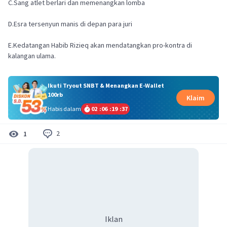
C.Sang atlet berlari dan memenangkan lomba
D.Esra tersenyun manis di depan para juri
E.Kedatangan Habib Rizieq akan mendatangkan pro-kontra di
kalangan ulama.
Ikuti Tryout SNBT & Menangkan E-Wallet
100rb
Klaim
Habis dalam
02
:
06
:
19
:
36
2
1
Iklan