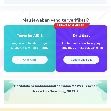
·
0.0
(
0
)
Balas
Beri Rating
Mau jawaban yang terverifikasi?
LATIHAN SOAL GRATIS!
Tanya ke AiRIS
Drill Soal
Yuk, cobain chat dan belajar
Latihan soal sesuai topik yang
bareng AiRIS, teman pintarmu!
kamu mau untuk persiapan ujian
Chat AiRIS
Cobain Drill Soal
Perdalam pemahamanmu bersama Master Teacher
di sesi Live Teaching, GRATIS!