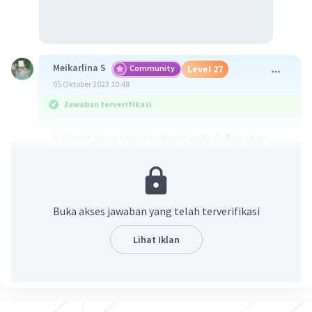
Meikarlina S
Community
Level 27
05 Oktober 2023 10:48
Jawaban terverifikasi
Kalimat yang baku terdapat pada A. Biasakan
minum satu atau dua gelas air dingin sebelum
makan. Kalimat tersebut menggunakan bahasa
yang formal dan benar secara tata bahasa.
Kalimat B, C, dan D cenderung menggunakan
Buka akses jawaban yang telah terverifikasi
bahasa yang lebih informal dan mengandung
ungkapan yang kurang baku. Kalimat C juga
Lihat Iklan
mengandung tanda kutip yang tidak diperlukan,
sehingga tidak terlihat baku.
·
0.0
(
0
)
Balas
Beri Rating