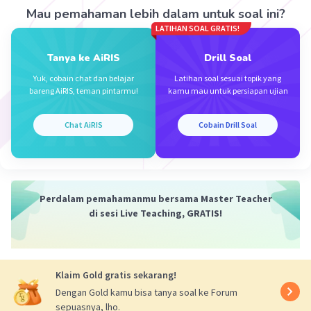
Mau pemahaman lebih dalam untuk soal ini?
LATIHAN SOAL GRATIS!
Tanya ke AiRIS
Drill Soal
Yuk, cobain chat dan belajar
Latihan soal sesuai topik yang
bareng AiRIS, teman pintarmu!
kamu mau untuk persiapan ujian
Iklan
Chat AiRIS
Cobain Drill Soal
Perdalam pemahamanmu bersama Master Teacher
di sesi Live Teaching, GRATIS!
Klaim Gold gratis sekarang!
Dengan Gold kamu bisa tanya soal ke Forum
sepuasnya, lho.