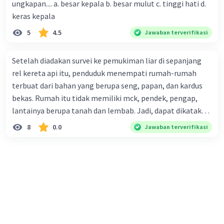
ungkapan.... a. besar kepala b. besar mulut c. tinggi hati d.
menjadi teks eksposisi yang padu adalah .... A. (1)-(2)-(3)-
keras kepala
(4)-(5) B. (2)-(1)-(3)-(4)-(5) C. (3)-(1)-(2)-(5)-(4) D. (3)-(5)-
5
4.5
Jawaban terverifikasi
(4)-(1)-(2) E. (5)-(1)-(3)-(4)-(2)
Setelah diadakan survei ke pemukiman liar di sepanjang
rel kereta api itu, penduduk menempati rumah-rumah
terbuat dari bahan yang berupa seng, papan, dan kardus
bekas. Rumah itu tidak memiliki mck, pendek, pengap,
lantainya berupa tanah dan lembab. Jadi, dapat dikatakan
bahwa tempat tinggal mereka tidak layak huni dan tidak
8
0.0
Jawaban terverifikasi
sehat. Penalaran yang digunakan dalam paragraf tersebut
adalah . . . .