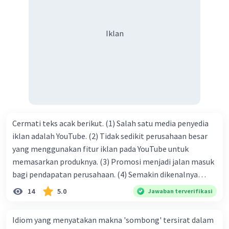
mendapatkan haq-Nya. Perhatikan kalimat berikut! Puji
syukur kita sanjungkan kehadirat Allah swt, karena dengan
Iklan
limpahan karuniaNya kita bisa berkumpul di sini. Kalimat
tersebut termasuk …. A. salam pembuka B. ucapan terima
kasih C. pengenalan topik D. tema E. judul
Cermati teks acak berikut. (1) Salah satu media penyedia
iklan adalah YouTube. (2) Tidak sedikit perusahaan besar
yang menggunakan fitur iklan pada YouTube untuk
memasarkan produknya. (3) Promosi menjadi jalan masuk
bagi pendapatan perusahaan. (4) Semakin dikenalnya
suatu produk oleh konsumen, semakin besar pula peluang
14
5.0
Jawaban terverifikasi
penjualan produk. (5) Hal ini disebabkan iklan atau
promosi merupakan cara untuk mengenalkan produk
Idiom yang menyatakan makna 'sombong' tersirat dalam
perusahaan kepada konsumen. Urutan yang tepat agar