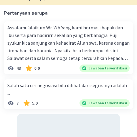
Pertanyaan serupa
Assalamu’alaikum Wr. Wb Yang kami hormati bapak dan
ibu serta para hadirirn sekalian yang berbahagia. Puji
syukur kita sanjungkan kehadirat Allah swt, karena dengan
limpahan dan karunia-Nya kita bisa berkumpul di sini.
Salawat serta salam semoga tetap tercurahkan kepada
junjungan Nabi besar Muhammad saw, karena beliau
43
0.0
Jawaban terverifikasi
menyiarkan agama yang haq, yakni agama islam, agama
yang diridai oleh Allah swt. Semoga kita sekalian termasuk
Salah satu ciri negosiasi bila dilihat dari segi isinya adalah
ke dalam umat-Nya yang diberkahi. Amin ya rabbal alamin.
...
Hadirin sekalian yang berbahagia! Dirasa amat penting
7
5.0
Jawaban terverifikasi
sekali jiwa sosial untuk diterapkan di lingkungan keluarga,
sanak saudara, bahkan juga di masyarakat luas. Karena
dengan jiwa sosial, maka terjalinlah di antara kita saling
tolong-menolong, dan kasih sayang. Sehngga orang-
orang yang butuh akan pertolongan kita, akan