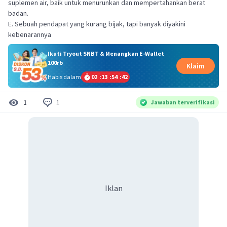
suplemen air, baik untuk menurunkan dan mempertahankan berat
badan.
E. Sebuah pendapat yang kurang bijak, tapi banyak diyakini
kebenarannya
Ikuti Tryout SNBT & Menangkan E-Wallet
100rb
Klaim
Habis dalam
02
:
13
:
54
:
42
1
1
Jawaban terverifikasi
Iklan