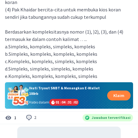
koran
(4) Pak Khaidar bercita-cita untuk membuka kios koran
sendiri jika tabungannya sudah cukup terkumpul
Berdasarkan kompleksitasnya nomor (1), )2), (3), dan (4)
termasuk ke dalam contoh kalimat …..
a.Simpleks, kompleks, simpleks, kompleks
b.Simpleks, kompleks, kompleks, kompleks
c.Kompleks, kompleks, simpleks, kompleks
d.Simpleks, simpleks, simpleks, kompleks
e.Kompleks, kompleks, kompleks, simpleks
Ikuti Tryout SNBT & Menangkan E-Wallet
100rb
Klaim
Habis dalam
01
:
04
:
31
:
01
2
1
Jawaban terverifikasi