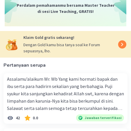
korannya dari warung makan ke warung makan."
Perdalam pemahamanmu bersama Master Teacher
3. Kalimat ketiga: "Dalam sehari, dia bisa
di sesi Live Teaching, GRATIS!
menghabiskan jatah 50 eksemplar koran."
Kalimat ini adalah kalimat simpleks karena
hanya memiliki satu klausa yang menyatakan
Klaim Gold gratis sekarang!
bahwa dia bisa menghabiskan jatah 50
eksemplar koran dalam sehari.
Dengan Gold kamu bisa tanya soal ke Forum
sepuasnya, lho.
4. Kalimat keempat: "Pak Haidar bercitacita
untuk membuka kios koran sendiri jika
Pertanyaan serupa
tabungannya sudah cukup terkumpul." Kalimat
ini adalah kalimat kompleks karena memiliki dua
Assalamu’alaikum Wr. Wb Yang kami hormati bapak dan
klausa yang dihubungkan oleh konjungsi "jika".
ibu serta para hadirirn sekalian yang berbahagia. Puji
Klausa pertama adalah "Pak Haidar bercitacita
syukur kita sanjungkan kehadirat Allah swt, karena dengan
untuk membuka kios koran sendiri" dan klausa
limpahan dan karunia-Nya kita bisa berkumpul di sini.
kedua adalah "tabungannya sudah cukup
terkumpul."
Salawat serta salam semoga tetap tercurahkan kepada
Dengan demikian, jawabannya adalah Simpleks,
junjungan Nabi besar Muhammad saw, karena beliau
42
0.0
Jawaban terverifikasi
kompleks, simpleks, kompleks.
menyiarkan agama yang haq, yakni agama islam, agama
yang diridai oleh Allah swt. Semoga kita sekalian termasuk