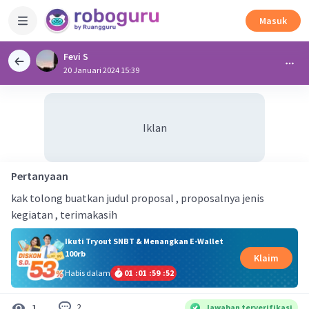
Masuk
Fevi S
20 Januari 2024 15:39
Iklan
Pertanyaan
kak tolong buatkan judul proposal , proposalnya jenis
kegiatan , terimakasih
Ikuti Tryout SNBT & Menangkan E-Wallet
100rb
Klaim
Habis dalam
01
:
01
:
59
:
51
2
1
Jawaban terverifikasi