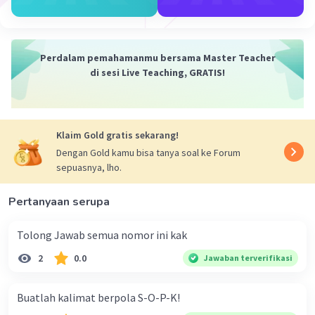
Mercon M
Community
Level 60
28 April 2024 15:36
Perdalam pemahamanmu bersama Master Teacher
Jawaban terverifikasi
di sesi Live Teaching, GRATIS!
Jawaban:
Iklan
Tentu, berikut adalah beberapa contoh judul
proposal untuk berbagai jenis kegiatan:
Klaim Gold gratis sekarang!
1. "Peningkatan Keterampilan Komunikasi
Dengan Gold kamu bisa tanya soal ke Forum
melalui Workshop Public Speaking bagi
sepuasnya, lho.
Mahasiswa"
2. "Penggalangan Dana untuk Program
Pertanyaan serupa
Kesehatan Masyarakat di Daerah Pedesaan"
3. "Pengembangan Kewirausahaan di Kalangan
Tolong Jawab semua nomor ini kak
Remaja Melalui Pelatihan Bisnis Kreatif"
2
0.0
Jawaban terverifikasi
4. "Pelatihan Keterampilan Teknis bagi Petani
dalam Meningkatkan Produktivitas Pertanian"
Buatlah kalimat berpola S-O-P-K!
5. "Pemberdayaan Perempuan Melalui Pelatihan