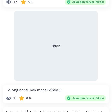
Keterampilan Digital dan Pengembangan Karir"
12
5.0
Jawaban terverifikasi
6. "Program Penyuluhan Kesehatan Jiwa di
Lingkungan Kerja: Membangun Kesejahteraan
Emosional"
7. "Pengelolaan Limbah Plastik di Sekolah:
Langkah Menuju Lingkungan Sekolah Hijau"
Semoga salah satu dari judul-judul tersebut
sesuai dengan jenis kegiatan yang ingin Anda
Iklan
proposalkan!
·
0.0
(
0
)
Balas
Beri Rating
Tolong bantu kak mapel kimia 🙏
3
0.0
Jawaban terverifikasi