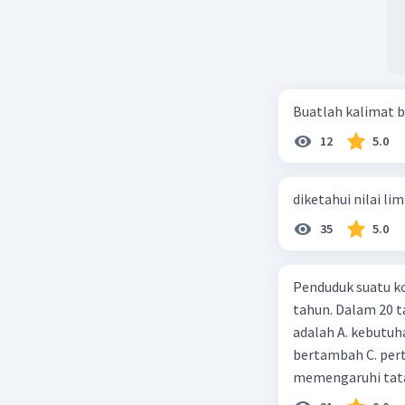
L
= 6²
■
L
= 36
■
Bedasarka
cm² (a)
.
Buatlah kalimat b
12
5.0
Beri R
diketahui nilai li
35
5.0
Penduduk suatu ko
tahun. Dalam 20 
adalah A. kebutuh
bertambah C. per
memengaruhi tata