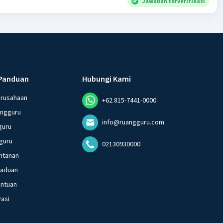
Jawaban terverifikasi
Panduan
Hubungi Kami
erusahaan
+62 815-7441-0000
angguru
info@ruangguru.com
guru
guru
02130930000
ntanan
gaduan
entuan
vasi