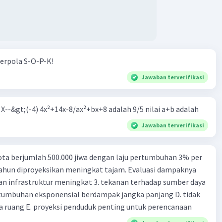
n penjelasan di atas, luas persegi tersebut adalah
36
erpola S-O-P-K!
Jawaban terverifikasi
·
0.0
(
0
)
Balas
ating
m X--&gt;(-4) 4x²+14x-8/ax²+bx+8 adalah 9/5 nilai a+b adalah
Jawaban terverifikasi
ta berjumlah 500.000 jiwa dengan laju pertumbuhan 3% per
tahun diproyeksikan meningkat tajam. Evaluasi dampaknya
an infrastruktur meningkat 3. tekanan terhadap sumber daya
tumbuhan eksponensial berdampak jangka panjang D. tidak
 ruang E. proyeksi penduduk penting untuk perencanaan