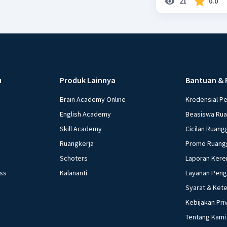
21
0.0
u
Produk Lainnya
Bantuan & 
Brain Academy Online
Kredensial P
English Academy
Beasiswa Ru
Skill Academy
Cicilan Ruang
Ruangkerja
Promo Ruang
Schoters
Laporan Kere
ess
Kalananti
Layanan Pen
Syarat & Ket
Kebijakan Pri
Tentang Kami