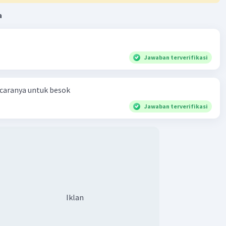
²
a
½𝞹r
²)
●
r
²
●
Jawaban terverifikasi
= r
²
●
/2𝞹)
lap
 caranya untuk besok
/2𝞹)
Jawaban terverifikasi
ng sisi persegi tersebut sama dengan diameter setengah
nya, maka:
Iklan
)²
3)²