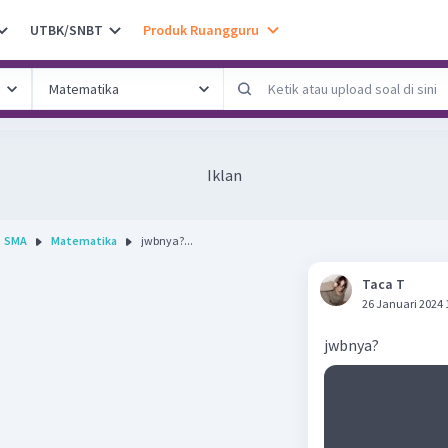
UTBK/SNBT
Produk Ruangguru
Iklan
SMA
Matematika
jwbnya?...
Taca T
26 Januari 2024 
jwbnya?