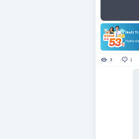
Ikuti T
Habis d
2
3