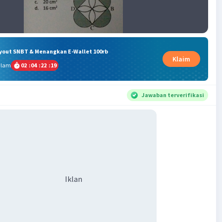
ryout SNBT & Menangkan E-Wallet 100rb
Klaim
alam
02
:
04
:
22
:
19
Jawaban terverifikasi
Iklan