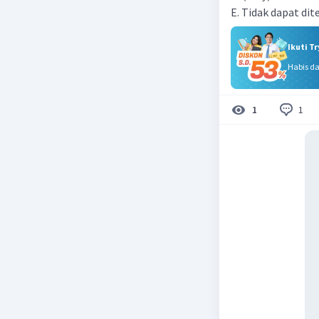
E. Tidak dapat d
Ikuti T
Habis d
1
1