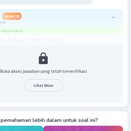
Level 19
9:56
terverifikasi
x² + y² + 2xy = 7 + 2(5) = 7 + 10 = 17
 (x + y)² = 17
·
5.0
(
1
)
Balas
ating
Buka akses jawaban yang telah terverifikasi
Lihat Iklan
Iklan
pemahaman lebih dalam untuk soal ini?