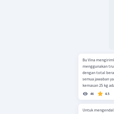
Bu Vina mengirim
menggunakan truk
dengan total berat
semua jawaban yan
kemasan 25 kg ada
buah. Total berat
46
4.5
beras kemasan 25 k
tersebut, jika bia
Untuk mengendali
Rp14.000, berapak