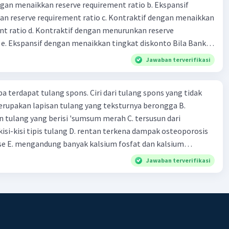
dengan menaikkan reserve requirement ratio b. Ekspansif
00 C. Rp2.312.000 B. Rp2.475.000 D. Rp2.280.000
n reserve requirement ratio c. Kontraktif dengan menaikkan
nt ratio d. Kontraktif dengan menurunkan reserve
. Ekspansif dengan menaikkan tingkat diskonto Bila Bank
n kebijakan moneter ekspansif, ceteris paribus maka .... a.
Jawaban terverifikasi
asi di mana bentuk kurva jumlah uang beredar (penawaran
iri bawah ke kanan atas b. Menimbulkan deflasi di mana bentuk
pa terdapat tulang spons. Ciri dari tulang spons yang tidak
 beredar (penawaran uang) naik dari kiri bawah ke kanan atas
erupakan lapisan tulang yang teksturnya berongga B.
meningkat di mana bentuk kurva jumlah uang beredar
 tulang yang berisi 'sumsum merah C. tersusun dari
aik dari kiri bawah ke kanan atas d. Tingkat bunga turun di
kisi-kisi tipis tulang D. rentan terkena dampak osteoporosis
 jumlah uang beredar (penawaran uang) naik dari kiri bawah
e E. mengandung banyak kalsium fosfat dan kalsium
Tingkat bunga turun di mana bentuk kurva jumlah uang
bijakan fiskal kontraktif dilakukan
Jawaban terverifikasi
a. Menurunkan pengeluaran pemerintah (G), menambah
fer (Tr) dan meningkatkan pemungutan pajak (Tx) b.
ngurangi Tr, dan meningkatkan Tx c. Menurunkan G,
 menurunkan Tx d. Meningkatkan G, mengurangi Tr, dan
Meningkatkan G, menambah Tr, dan menurunkan Tx Cara