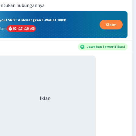
itentukan hubungannya
ryout SNBT & Menangkan E-Wallet 100rb
Klaim
alam
02
:
17
:
10
:
02
Jawaban terverifikasi
Iklan