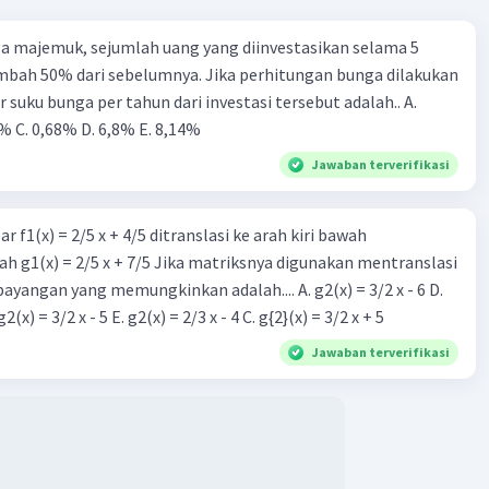
a majemuk, sejumlah uang yang diinvestasikan selama 5
mbah 50% dari sebelumnya. Jika perhitungan bunga dilakukan
r suku bunga per tahun dari investasi tersebut adalah.. A.
% C. 0,68% D. 6,8% Ε. 8,14%
Jawaban terverifikasi
r f1(x) = 2/5 x + 4/5 ditranslasi ke arah kiri bawah
h g1(x) = 2/5 x + 7/5 Jika matriksnya digunakan mentranslasi
 bayangan yang memungkinkan adalah.... A. g2(x) = 3/2 x - 6 D.
g2(x) = 2/3 x - 5 B. g2(x) = 3/2 x - 5 E. g2(x) = 2/3 x - 4 C. g{2}(x) = 3/2 x + 5
Jawaban terverifikasi