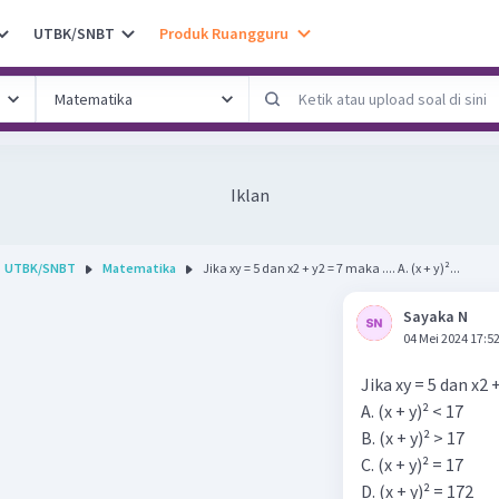
UTBK/SNBT
Produk Ruangguru
Iklan
UTBK/SNBT
Matematika
Jika xy = 5 dan x2 + y2 = 7 maka .... A. (x + y)²...
Sayaka N
04 Mei 2024 17:5
Jika xy = 5 dan x2 +
A. (x + y)² < 17
B. (x + y)² > 17
C. (x + y)² = 17
D. (x + y)² = 172