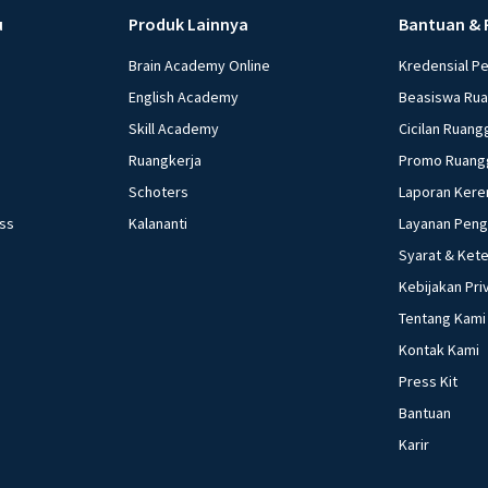
yang dilakukan ke
u
Produk Lainnya
Bantuan & 
kebijakan moneter 
Menetapkan harga 
Brain Academy Online
Kredensial P
minimum (reserved
English Academy
Beasiswa Ru
Mengatur tingkat bu
Skill Academy
Cicilan Ruang
beberapa pernyataan
Ruangkerja
Promo Ruang
Menaikkan suku bun
Schoters
Laporan Kere
harga. Yang termasuk
ess
Kalananti
Layanan Pen
d. 3) dan 5) e. 4) dan 5) Investasi bank lesu, daya beli melemah a
Syarat & Ket
kepada apresiasi 
moneter yang pali
Kebijakan Pri
bunga bank b. Mem
Tentang Kami
masyarakat d. Me
Kontak Kami
Akibat yang ditimb
Press Kit
kebijakan moneter
Bantuan
tetap b. Output b
Karir
naik d. Output tur
bawah ini yang ti