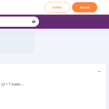
Daftar
Masuk
2
 y2 = 7 maka ....