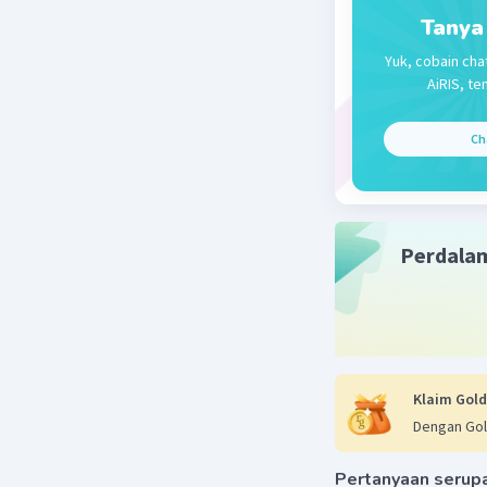
Tanya
Yuk, cobain cha
AiRIS, te
Ch
Perdala
Klaim Gold
Dengan Gol
Pertanyaan serup