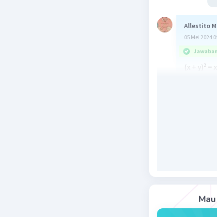
Allestito M
05 Mei 2024 0
Jawaban 
(x + y)² = 
didapatkan
Beri R
Mau 