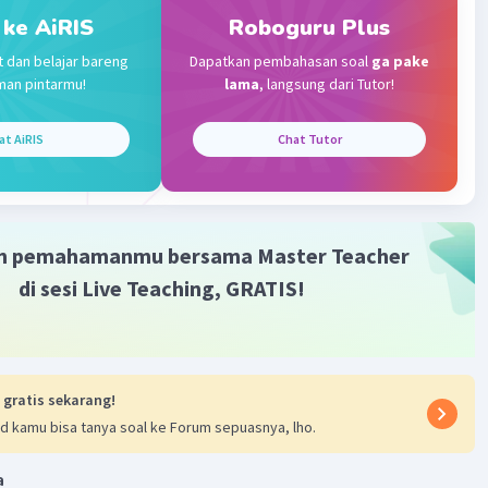
 ke AiRIS
Roboguru Plus
t dan belajar bareng
Dapatkan pembahasan soal
ga pake
man pintarmu!
lama
, langsung dari Tutor!
at AiRIS
Chat Tutor
m pemahamanmu bersama Master Teacher
di sesi Live Teaching, GRATIS!
 gratis sekarang!
d kamu bisa tanya soal ke Forum sepuasnya, lho.
a