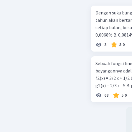
Dengan suku bung
tahun akan berta
setiap bulan, besa
0,0068% B. 0,0814
3
5.0
Sebuah fungsi linea
bayangannya adala
f2(x) = 3/2 x + 1/2
68
5.0