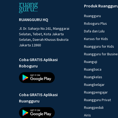
Produk Ruanggur
Ruangguru
RUANGGURU HQ
Roboguru Plus
Jl. Dr. Saharjo No.161, Manggarai
Dafa dan Lulu
Selatan, Tebet, Kota Jakarta
Kursus for Kids
Selatan, Daerah Khusus Ibukota
Jakarta 12860
Ruangguru for Kids
Ruangguru for Busin
Coba GRATIS Aplikasi
Ruanguji
Roboguru
Ruangbaca
Ruangkelas
Ruangbelajar
Ruangpengajar
Coba GRATIS Aplikasi
Ruangguru Privat
Ruangguru
Ruangpeduli
Airis