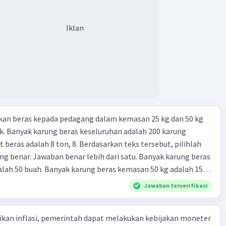
Iklan
kan beras kepada pedagang dalam kemasan 25 kg dan 50 kg
. Banyak karung beras keseluruhan adalah 200 karung
 beras adalah 8 ton, 8. Berdasarkan teks tersebut, pilihlah
g benar. Jawaban benar lebih dari satu. Banyak karung beras
lah 50 buah. Banyak karung beras kemasan 50 kg adalah 150
 beras dalam kemasan 25 kg adalah 2 ton. Perbandingan berat
Jawaban terverifikasi
g dan 50 kg dalam truk adalah 1: 3. 9. Berdasarkan teks
ya setiap beras karung kecil adalah Rp7.500 dan karung besar
kan inflasi, pemerintah dapat melakukan kebijakan moneter
ah biaya angkut semua beras yang harus dibayar oleh Bu