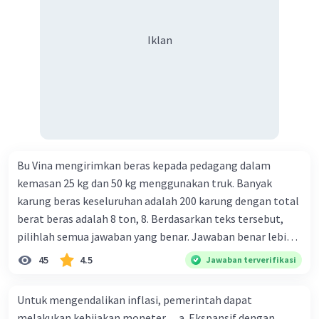
Iklan
Bu Vina mengirimkan beras kepada pedagang dalam
kemasan 25 kg dan 50 kg menggunakan truk. Banyak
karung beras keseluruhan adalah 200 karung dengan total
berat beras adalah 8 ton, 8. Berdasarkan teks tersebut,
pilihlah semua jawaban yang benar. Jawaban benar lebih
dari satu. Banyak karung beras kemasan 25 kg adalah 50
45
4.5
Jawaban terverifikasi
buah. Banyak karung beras kemasan 50 kg adalah 150
buah. Total berat beras dalam kemasan 25 kg adalah 2
Untuk mengendalikan inflasi, pemerintah dapat
ton. Perbandingan berat beras kemasan 25 kg dan 50 kg
melakukan kebijakan moneter .... a. Ekspansif dengan