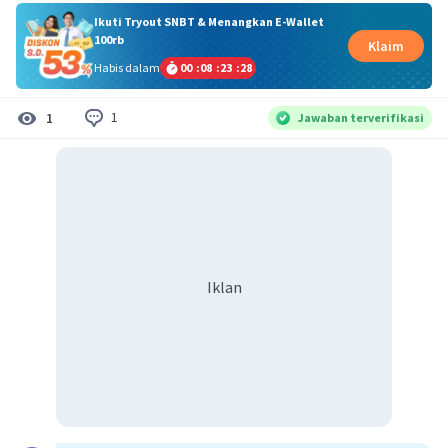
Ikuti Tryout SNBT & Menangkan E-Wallet
100rb
Klaim
Habis dalam
00
:
08
:
23
:
28
1
1
Jawaban terverifikasi
Iklan