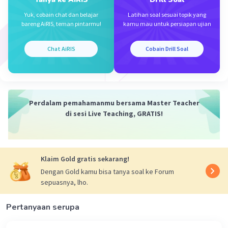
Yuk, cobain chat dan belajar
Latihan soal sesuai topik yang
bareng AiRIS, teman pintarmu!
kamu mau untuk persiapan ujian
Chat AiRIS
Cobain Drill Soal
Perdalam pemahamanmu bersama Master Teacher
di sesi Live Teaching, GRATIS!
Klaim Gold gratis sekarang!
Dengan Gold kamu bisa tanya soal ke Forum
sepuasnya, lho.
Pertanyaan serupa