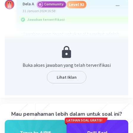
Dela A
Community
Level 92
31 Januari 2024 16:58
Jawaban terverifikasi
Jawaban yang tepat untuk soal tersebut adalah
15°C
·
0.0
(
0
)
Balas
Beri Rating
Buka akses jawaban yang telah terverifikasi
Lihat Iklan
Iklan
Mau pemahaman lebih dalam untuk soal ini?
LATIHAN SOAL GRATIS!
Tanya ke AiRIS
Drill Soal