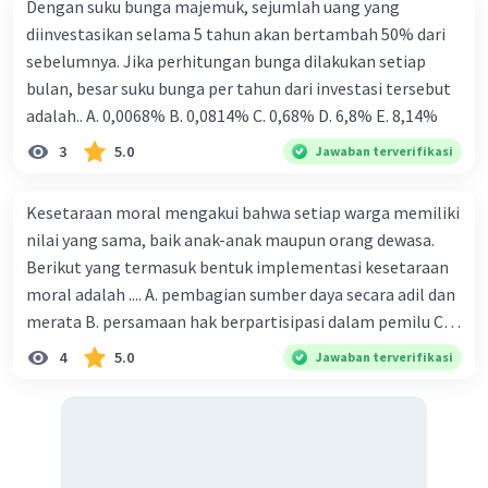
Dengan suku bunga majemuk, sejumlah uang yang
diinvestasikan selama 5 tahun akan bertambah 50% dari
sebelumnya. Jika perhitungan bunga dilakukan setiap
bulan, besar suku bunga per tahun dari investasi tersebut
adalah.. A. 0,0068% B. 0,0814% C. 0,68% D. 6,8% Ε. 8,14%
3
5.0
Jawaban terverifikasi
Kesetaraan moral mengakui bahwa setiap warga memiliki
nilai yang sama, baik anak-anak maupun orang dewasa.
Berikut yang termasuk bentuk implementasi kesetaraan
moral adalah .... A. pembagian sumber daya secara adil dan
merata B. persamaan hak berpartisipasi dalam pemilu C.
menghargai pendapat orang lain D. menerapkan hukum
4
5.0
Jawaban terverifikasi
secara adil E. merendahkan status orang lain