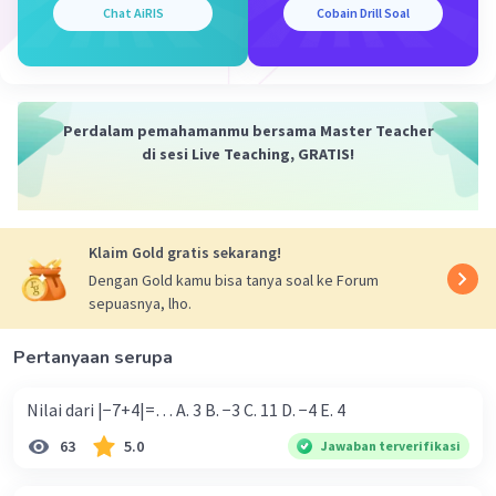
benar, melainkan sebaliknya "P kurang dari Q" adalah
Chat AiRIS
Cobain Drill Soal
pernyataan yang benar.
·
0.0
(
0
)
Balas
Beri Rating
Perdalam pemahamanmu bersama Master Teacher
di sesi Live Teaching, GRATIS!
Klaim Gold gratis sekarang!
Iklan
Dengan Gold kamu bisa tanya soal ke Forum
sepuasnya, lho.
Pertanyaan serupa
Nilai dari |−7+4|=… A. 3 B. −3 C. 11 D. −4 E. 4
63
5.0
Jawaban terverifikasi