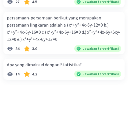
27
4.5
Jawaban terverifikasi
persamaan-persamaan berikut yang merupakan
persamaan lingkaran adalah a.) x²+y²+4x-6y-12=0 b.)
x²+y²+4x-6y-16=0 c.) x²-y²+4x-6y+16=0 d.) x²+y²+4x-6y+5xy-
12=0 e.) x²+y²+4x-6y+13=0
34
3.0
Jawaban terverifikasi
Apa yang dimaksud dengan Statistika?
14
4.2
Jawaban terverifikasi