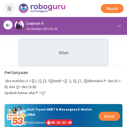
Masuk
Luqman A
16 Oktober 2023 01:48
Iklan
Pertanyaan
Jika matriks A = [[2, 1], [3, 5]]danB = [[- 2, 3], [7, 2]]diketahui P: det (A +
B) dan Q= det (A-B)
Apakah benar nilai P >Q?
Ikuti Tryout SNBT & Menangkan E-Wallet
100rb
Klaim
Habis dalam
00
:
15
:
53
:
40