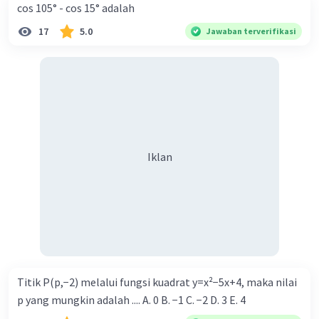
cos 105° - cos 15° adalah
17
5.0
Jawaban terverifikasi
Iklan
Titik P(p,−2) melalui fungsi kuadrat y=x²−5x+4, maka nilai
p yang mungkin adalah .... A. 0 B. −1 C. −2 D. 3 E. 4