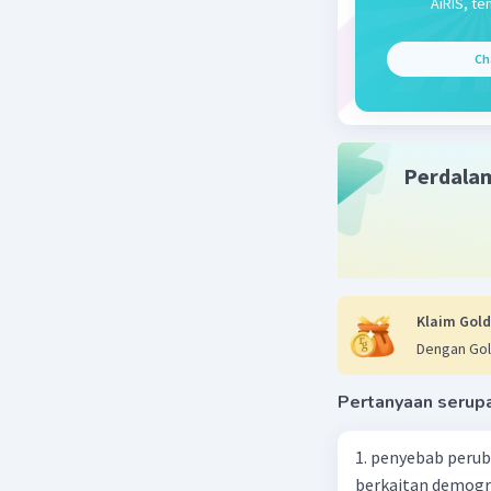
AiRIS, te
Kemudian,
(1 − 𝑣)𝑡 = 
Ch
Dalam pri
dalam tran
persamaan
terhadap 
(1 − 𝑣)𝑡′ = 
Perdala
Jadi, persa
0,25𝑎𝑡′^2.
Beri R
Klaim Gold
Dengan Gol
Pertanyaan serup
1. penyebab perub
berkaitan demogra