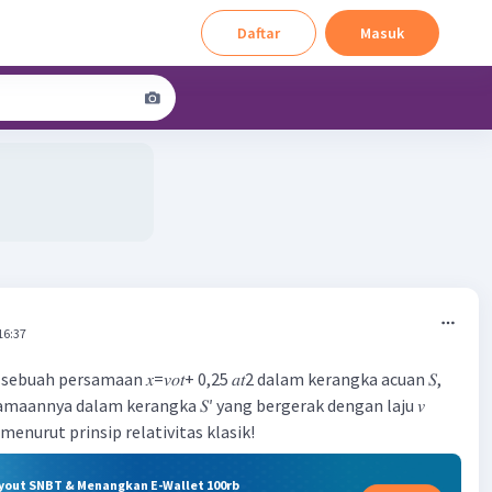
Daftar
Masuk
16:37
sebuah persamaan 𝑥=𝑣𝑜𝑡+ 0,25 𝑎𝑡2 dalam kerangka acuan 𝑆,
maannya dalam kerangka 𝑆′ yang bergerak dengan laju 𝑣
 menurut prinsip relativitas klasik!
ryout SNBT & Menangkan E-Wallet 100rb