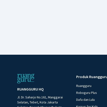
Produk Ruanggur
Ruangguru
RUANGGURU HQ
Roboguru Plus
Jl. Dr. Saharjo No.161, Manggarai
Dafa dan Lulu
Selatan, Tebet, Kota Jakarta
Kursus for Kids