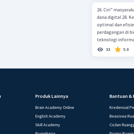
26. Ciri" masyarak
dana digital 28.
optimal dan efisi
perdagangan di bi
teknologi informa
menggunakan ATM 
33
5.0
pembayaran yang 
kegiatan praktek 
lembaga OJK 34. M
pembayaran 36. P
layanan keuangan 
Maksud dengan fl
u
Produk Lainnya
Bantuan & 
38. Cara meningka
39. Maksud dengan 
Brain Academy Online
Kredensial P
Penyebab perubaha
English Academy
Beasiswa Ru
Seringkali terda
Skill Academy
Cicilan Ruang
di masyarakat, sa
Ruangkerja
Promo Ruang