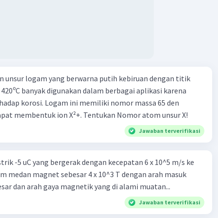
 non bank yang memiliki fungsi sebagai penggerak investasi
tikan dan memasukan surat berharga 24. Nama lembaga
 yang bertugas mengatasi para rensumen 25. Ciri" dari
mi abad ke 21
 unsur logam yang berwarna putih kebiruan dengan titik
u 420⁰C banyak digunakan dalam berbagai aplikasi karena
hadap korosi. Logam ini memiliki nomor massa 65 den
dapat membentuk ion X²+. Tentukan Nomor atom unsur X!
Jawaban terverifikasi
trik -5 uC yang bergerak dengan kecepatan 6 x 10^5 m/s ke
am medan magnet sebesar 4 x 10^3 T dengan arah masuk
sar dan arah gaya magnetik yang di alami muatan...
Jawaban terverifikasi