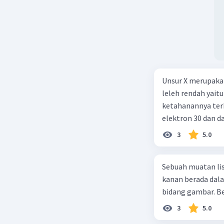
Lembaga keuangan
dengan memperha
keuangan non bank
masyarakat ekono
Unsur X merupakan
leleh rendah yait
ketahanannya ter
elektron 30 dan 
3
5.0
Sebuah muatan lis
kanan berada dal
bidang gambar. Be
3
5.0