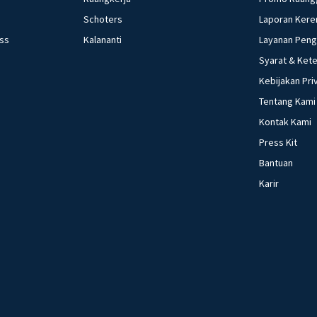
contoh perilaku y
Schoters
Laporan Kere
tradisi di kearifan lokal Nusantara 44. 
ess
Kalananti
Layanan Pen
kondisi teknolog
kehidupan sosial m
Syarat & Ket
perubahan sosial 
Kebijakan Pri
fungsi asli uang 4
Tentang Kami
yang dilakukan keuangan 49. sebutkan pengertian dari 
Kontak Kami
3.i
Press Kit
Bantuan
Karir