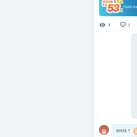
Habis d
1
1
RISKE T