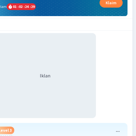
Klaim
alam
01
:
02
:
24
:
29
Iklan
Level 3