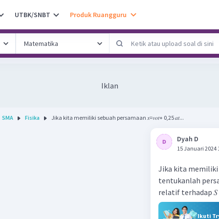
UTBK/SNBT
Produk Ruangguru
Iklan
SMA
Fisika
Jika kita memiliki sebuah persamaan 𝑥=𝑣𝑜𝑡+ 0,25 𝑎𝑡...
Dyah D
15 Januari 2024 
Jika kita memiliki 
tentukanlah persa
relatif terhadap 𝑆
Ikuti T