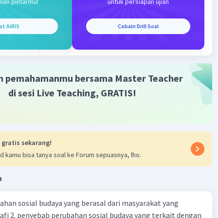
man pintarmu!
untuk persiapan ujian
 kita dapat menyederhanakan persamaan ini:
𝑜𝑡 + 0,25𝑎𝑡^2
at AiRIS
Cobain Drill Soal
nsip relativitas klasik, waktu dianggap tetap tidak berubah
sformasi Galilei, sehingga 𝑡 = 𝑡′. Oleh karena itu,
 dalam kerangka 𝑆′ yang bergerak dengan laju 𝑣 relatif
 adalah:
𝑣𝑜𝑡′ + 0,25𝑎𝑡′^2
m pemahamanmu bersama Master Teacher
maannya dalam kerangka 𝑆′ adalah (1 − 𝑣)𝑡′ = 𝑣𝑜𝑡′ +
di sesi Live Teaching, GRATIS!
·
0.0
(
0
)
Balas
ating
 gratis sekarang!
d kamu bisa tanya soal ke Forum sepuasnya, lho.
a
ahan sosial budaya yang berasal dari masyarakat yang
Iklan
fi 2. penyebab perubahan sosial budaya yang terkait dengan