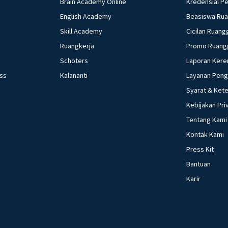
jawaban)
Brain Academy Online
Kredensial P
English Academy
Beasiswa Ru
Skill Academy
Cicilan Ruang
Ruangkerja
Promo Ruang
Schoters
Laporan Kere
ess
Kalananti
Layanan Pen
Syarat & Ket
Kebijakan Pri
Tentang Kami
Kontak Kami
Press Kit
Bantuan
Karir