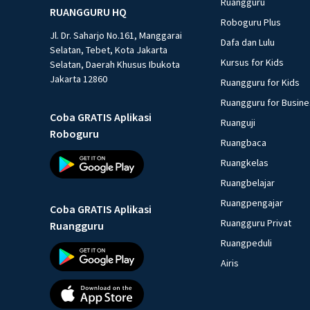
Ruangguru
RUANGGURU HQ
Roboguru Plus
Jl. Dr. Saharjo No.161, Manggarai
Dafa dan Lulu
Selatan, Tebet, Kota Jakarta
Kursus for Kids
Selatan, Daerah Khusus Ibukota
Jakarta 12860
Ruangguru for Kids
Ruangguru for Busin
Coba GRATIS Aplikasi
Ruanguji
Roboguru
Ruangbaca
Ruangkelas
Ruangbelajar
Ruangpengajar
Coba GRATIS Aplikasi
Ruangguru Privat
Ruangguru
Ruangpeduli
Airis