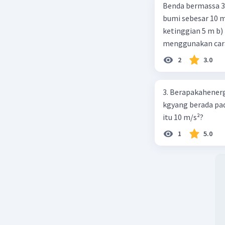
Benda bermassa 30
Ek = [M][L
bumi sebesar 10 m/s. Tentukan a) Kecep
*note 1/2
ketinggian 5 m b) E
Bisa kita 
menggunakan car
kesamaa
2
3.0
Jadi
, Ek 
3. Berapakahenerg
kgyang berada pad
itu 10 m/s²?
1
5.0
Beri R
Another P
16 November 