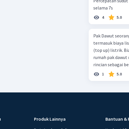
Percepatan sudut 
selama 7s
4
5.0
Pak Dawut seoran
termasuk biaya li
(top up) listrik. 
rumah pak dawut m
rincian sebagai b
dengan pemakaian 
1
5.0
pemakaian 2 jam 
jam per hari. d. M
daya 250 watt den
keluarga Pak Dawut
dibayar keluarga p
Apakah keluarga P
u
Produk Lainnya
Bantuan & 
perlu menggunaka