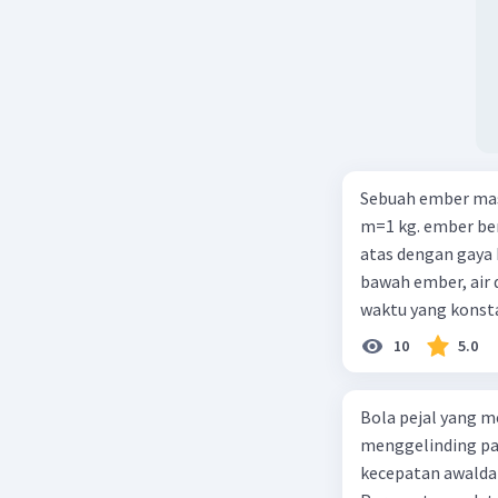
Gatau kak
Beri R
Sebuah ember mass
m=1 kg. ember ber
atas dengan gaya
bawah ember, air 
waktu yang konsta
Saat waktu T-3 de
10
5.0
waktu Tadalah....(
Bola pejal yang m
menggelinding pad
kecepatan awaldan