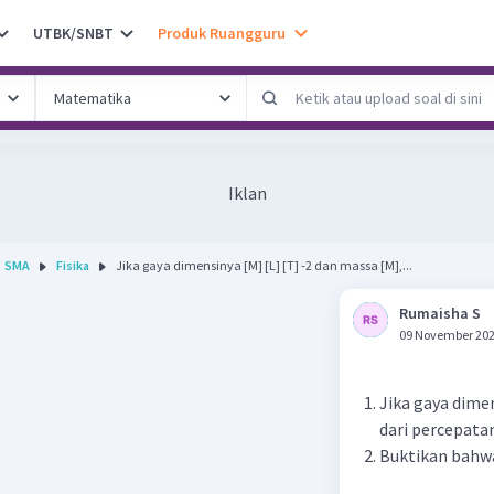
UTBK/SNBT
Produk Ruangguru
Iklan
SMA
Fisika
Jika gaya dimensinya [M] [L] [T] -2 dan massa [M],...
Rumaisha S
09 November 202
Jika gaya dimen
dari percepata
Buktikan bahwa