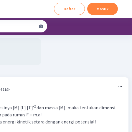
Daftar
Masuk
4 11:34
-2
sinya [M] [L] [T]
dan massa [M], maka tentukan dimensi
n pada rumus F = m.a!
 energi kinetik setara dengan energi potensial!