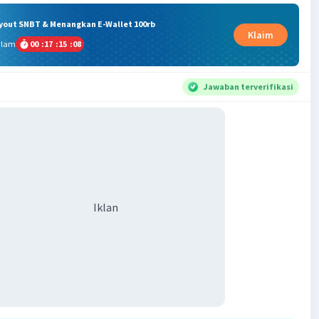
ryout SNBT & Menangkan E-Wallet 100rb
Klaim
alam
00
:
17
:
15
:
07
Jawaban terverifikasi
Iklan