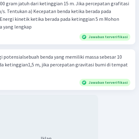
0 gram jatuh dari ketinggian 15 m. Jika percepatan grafitasi
2
-2
]
[T]
atan benda ketika berada pada
 bukan dimensi
nergi kinetik ketika berada pada ketinggian 5 m Mohon
lihat dimensinya,
kedua energi tersebut memiliki
a yang lengkap
n dimensinya
.
Jawaban terverifikasi
= Ep (dimensi)
i potensialsebuah benda yang memiliki massa sebesar 10
a ketinggian1,5 m, jika percepatan gravitasi bumi di tempat
Jawaban terverifikasi
·
5.0
(
1
)
Balas
ating
Level 34
2024 03:17
Iklan