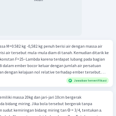
 sorry
Iklan
·
0.0
(
0
)
Balas
ating
a M=0.582 kg -0,582 kg penuh berisi air dengan massa air
isi air tersebut mula-mula diam di tanah. Kemudian ditarik ke
 konstan F=25~Lambda karena terdapat lubang pada bagian
di dalam ember bocor keluar dengan jumlah air persatuan
n dengan kelajuan nol relative terhadap ember tersebut.
tik, ember tersebut kosong dari air. Kecepatan ember pada
Jawaban terverifikasi
m/s)
emiliki massa 20kg dan jari-jari 10cm bergerak
a bidang miring. Jika bola tersebut bergerak tanpa
 sudut kemiringan bidang miring tan ϴ = 3/4, tentukan a.