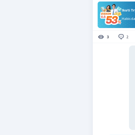
Ikuti T
Habis d
2
3