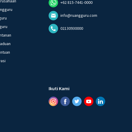
erusahaan
+62 815-7441-0000
angguru
info@ruangguru.com
guru
guru
02130930000
ntanan
gaduan
entuan
vasi
Ikuti Kami