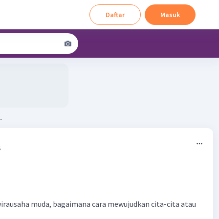
Daftar
Masuk
.
5
irausaha muda, bagaimana cara mewujudkan cita-cita atau