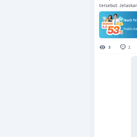
tersebut. Jelaska
Ikuti T
Habis d
2
3