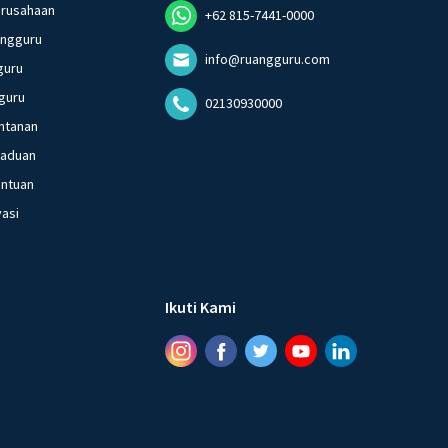
erusahaan
+62 815-7441-0000
angguru
info@ruangguru.com
guru
guru
02130930000
ntanan
gaduan
entuan
vasi
Ikuti Kami