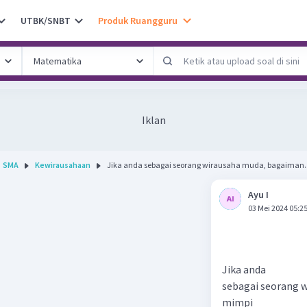
UTBK/SNBT
Produk Ruangguru
Iklan
SMA
Kewirausahaan
Jika anda sebagai seorang wirausaha muda, bagaiman..
Ayu I
03 Mei 2024 05:2
Jika anda
sebagai seorang w
mimpi