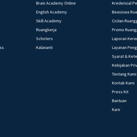
Brain Academy Online
Kredensial P
English Academy
Beasiswa Ru
Skill Academy
Cicilan Ruang
Ruangkerja
Promo Ruang
Schoters
Laporan Kere
ess
Kalananti
Layanan Pen
Syarat & Ket
Kebijakan Pri
Tentang Kami
Kontak Kami
Press Kit
Bantuan
Karir