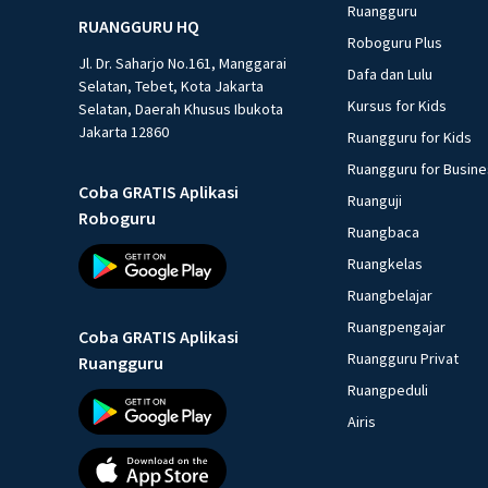
Ruangguru
RUANGGURU HQ
Roboguru Plus
Jl. Dr. Saharjo No.161, Manggarai
Dafa dan Lulu
Selatan, Tebet, Kota Jakarta
Kursus for Kids
Selatan, Daerah Khusus Ibukota
Jakarta 12860
Ruangguru for Kids
Ruangguru for Busin
Coba GRATIS Aplikasi
Ruanguji
Roboguru
Ruangbaca
Ruangkelas
Ruangbelajar
Ruangpengajar
Coba GRATIS Aplikasi
Ruangguru Privat
Ruangguru
Ruangpeduli
Airis