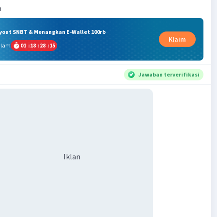
n
ryout SNBT & Menangkan E-Wallet 100rb
Klaim
alam
01
:
18
:
28
:
15
Jawaban terverifikasi
Iklan