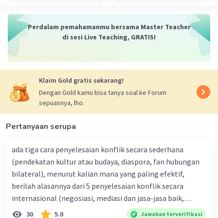
Perdalam pemahamanmu bersama Master Teacher
di sesi Live Teaching, GRATIS!
Klaim Gold gratis sekarang!
Dengan Gold kamu bisa tanya soal ke Forum
sepuasnya, lho.
Pertanyaan serupa
ada tiga cara penyelesaian konflik secara sederhana
(pendekatan kultur atau budaya, diaspora, fan hubungan
bilateral), menurut kalian mana yang paling efektif,
berilah alasannya dari 5 penyelesaian konflik secara
internasional (negosiasi, mediasi dan jasa-jasa baik,
konsiliasi, penyelidikan, dan penyelesaian di bawah
30
5.0
Jawaban terverifikasi