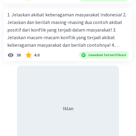
naungan organisasi PBB), menurut kalian mana yang
paling efektif, berilah alasannya
1. Jelaskan akibat keberagaman masyarakat Indonesia! 2.
Jelaskan dan berilah masing-masing dua contoh akibat
positif dari konflik yang terjadi dalam masyarakat! 3.
Jelaskan macam-macam konflik yang terjadi akibat
keberagaman masyarakat dan berilah contohnya! 4.
Mengapa dalam masyarakat yang memiliki keberagaman
38
4.0
Jawaban terverifikasi
diperlukan harmoni? 5. Indonesia merupakan negara yang
kaya akan keberagaman baik dilihat dari agama, suku, ras,
bahasa, dan budaya. Berdasarkan pernyataan tersebut,
apa yang dapat kalian lakukan untuk menjaga
keberagaman supaya terhindar dari konflik?
Iklan