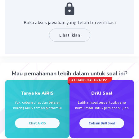
seperti sel, jaringan atau organ (daun, akar,
batang, tunas dan sebagainya) serta
membudidayakannya dalam lingkungan yang
Buka akses jawaban yang telah terverifikasi
terkendali [secara in vitro] dan aseptik sehingga
bagian tanaman tersebut dapat memperbanyak
Lihat Iklan
diri/beregenerasi
·
0.0
(
0
)
Balas
Beri Rating
Mau pemahaman lebih dalam untuk soal ini?
LATIHAN SOAL GRATIS!
Tanya ke AiRIS
Drill Soal
Yuk, cobain chat dan belajar
Latihan soal sesuai topik yang
bareng AiRIS, teman pintarmu!
kamu mau untuk persiapan ujian
Iklan
Chat AiRIS
Cobain Drill Soal