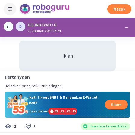
Masuk
DELINDAWATI D
29 Januari 2024 15:24
Iklan
Pertanyaan
Jelaskan prinsip² kultur jaringan.
Ikuti Tryout SNBT & Menangkan E-Wallet
100rb
Klaim
Habis dalam
01
:
11
:
59
:
15
1
2
Jawaban terverifikasi