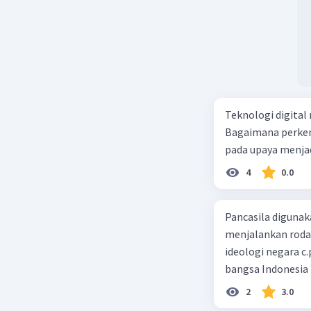
menempatkan seti
aku bersumpah aka
rintangannya, apa
dalam kutipan nov
dan pendiam (C) 
dan pendiam
Teknologi digital 
Bagaimana perkem
pada upaya menja
4
0.0
Pancasila diguna
menjalankan roda p
ideologi negara c
bangsa Indonesia
2
3.0