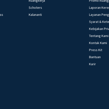
Ruangkerja
Promo Ruang
contoh perilaku y
Schoters
Laporan Kere
tradisi di kearifan lokal Nusantara 44. 
ess
Kalananti
Layanan Pen
kondisi teknolog
kehidupan sosial m
Syarat & Ket
perubahan sosial 
Kebijakan Pri
fungsi asli uang 4
Tentang Kami
yang dilakukan keuangan 49. sebutkan pengertian dari 
Kontak Kami
3.i
Press Kit
Bantuan
Karir