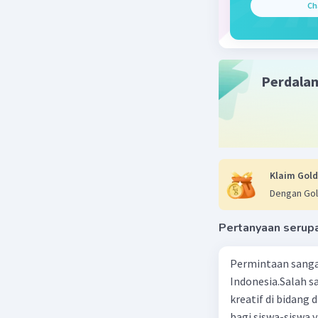
Ch
nilai tam
tangga n
pembentuk
Perdala
Beri R
Klaim Gold
Dengan Gol
Pertanyaan serup
Permintaan sanga
Indonesia.Salah 
kreatif di bidang
bagi siswa-siswa