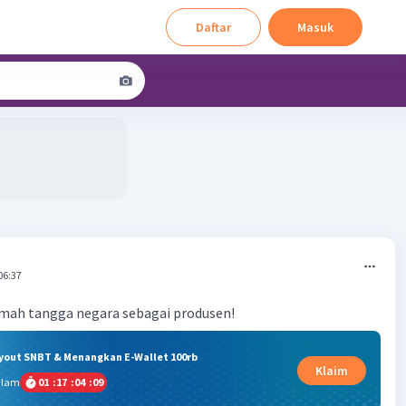
Daftar
Masuk
06:37
umah tangga negara sebagai produsen!
ryout SNBT & Menangkan E-Wallet 100rb
Klaim
alam
01
:
17
:
04
:
08