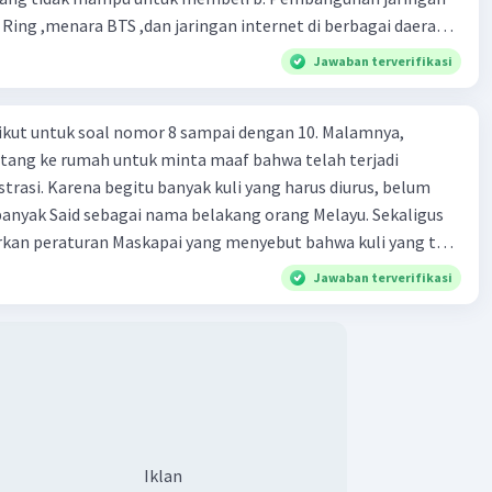
 Ring ,menara BTS ,dan jaringan internet di berbagai daerah c.
elajaran teknologi informasi pada kurikulum sejak dini d.
Jawaban terverifikasi
 UMKM dengan bunga ringan
ikut untuk soal nomor 8 sampai dengan 10. Malamnya,
tang ke rumah untuk minta maaf bahwa telah terjadi
trasi. Karena begitu banyak kuli yang harus diurus, belum
anyak Said sebagai nama belakang orang Melayu. Sekaligus
an peraturan Maskapai yang menyebut bahwa kuli yang tak
 tak kan pernah naik pangkat. Ayah dengan penuh takzim
Jawaban terverifikasi
san itu. Beliau bahkan menyampaikan simpatinya akan
s Mandor Djuasin mengelola ribuan kuli, dan betapa Ayah
epada Mandor karena telah mengiriminya surat yang bagus
pai nan terhormat pula, serta menandatangani sendiri surat
tu salah alamat. Aku tak dapat menahan perasaanku. Air
-linang saat mengintip Ayah mengucapkan semua itu karena
itu aku tahu makna ketulusan wajah ayahku. Sungguh bening
Iklan
 itu, dan detik itu aku berjanji pada diriku sendiri, untuk