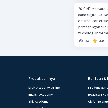
26. Ciri" masyarak
dana digital 28.
optimal dan efisi
perdagangan di bi
teknologi informa
menggunakan ATM 
33
5.0
pembayaran yang 
kegiatan praktek 
lembaga OJK 34. M
pembayaran 36. P
layanan keuangan 
Maksud dengan fl
u
Produk Lainnya
Bantuan & 
38. Cara meningka
39. Maksud dengan 
Brain Academy Online
Kredensial P
Penyebab perubaha
English Academy
Beasiswa Ru
Seringkali terda
Skill Academy
Cicilan Ruang
di masyarakat, sa