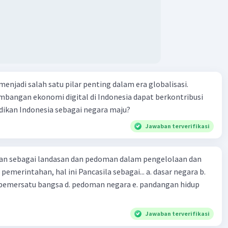
ap kata ayahku di atas nampan pualam, dan aku bersumpah,
n sekolah setinggi-tingginya, ke negeri mana pun, apa pun
 pun yang akan terjadi demi ayahku. 8. Watak tokoh Ayah
el tersebut adalah .... (A) penurut dan pendiam (B) pemaaf
perasa dan pendiam (D) pemurung dan pendiam (E) penolong
menjadi salah satu pilar penting dalam era globalisasi.
bangan ekonomi digital di Indonesia dapat berkontribusi
dikan Indonesia sebagai negara maju?
Jawaban terverifikasi
kan sebagai landasan dan pedoman dalam pengelolaan dan
emerintahan, hal ini Pancasila sebagai... a. dasar negara b.
.pemersatu bangsa d. pedoman negara e. pandangan hidup
Jawaban terverifikasi