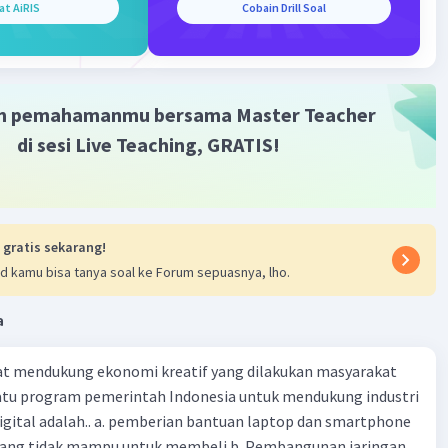
at AiRIS
Cobain Drill Soal
bah. Melalui partisipasi dalam kegiatan ekonomi, rumah
egara berkontribusi pada pertumbuhan ekonomi dan
an struktur industri di dalam negeri.
m pemahamanmu bersama Master Teacher
·
0.0
(
0
)
Balas
ating
di sesi Live Teaching, GRATIS!
 gratis sekarang!
d kamu bisa tanya soal ke Forum sepuasnya, lho.
a
t mendukung ekonomi kreatif yang dilakukan masyarakat
satu program pemerintah Indonesia untuk mendukung industri
 digital adalah.. a. pemberian bantuan laptop dan smartphone
 yang tidak mampu untuk membeli b. Pembangunan jaringan