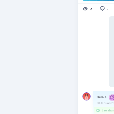
2
2
Dela A
30 Januari 2
Jawaban 