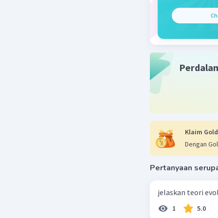
akibatnya,
Ch
terhadap 
sebelumny
inflasi ya
nilai tuk
Perdala
pelemahan
perbedaan
Klaim Gold
Dengan Gol
Beri R
Pertanyaan serup
jelaskan teori ev
1
5.0