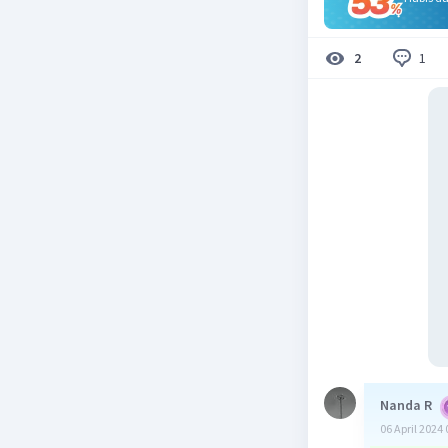
1
2
Nanda R
06 April 2024 