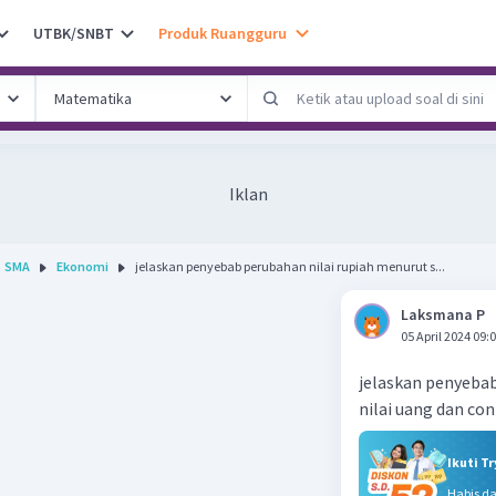
UTBK/SNBT
Produk Ruangguru
Iklan
SMA
Ekonomi
jelaskan penyebab perubahan nilai rupiah menurut s...
Laksmana P
05 April 2024 09:
jelaskan penyebab
nilai uang dan co
Ikuti T
Habis d