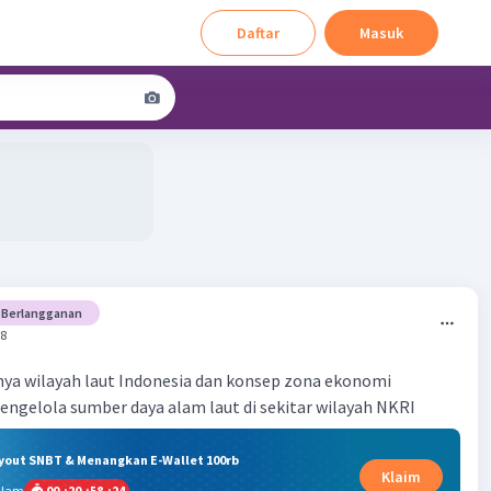
Daftar
Masuk
Berlangganan
08
ya wilayah laut Indonesia dan konsep zona ekonomi
engelola sumber daya alam laut di sekitar wilayah NKRI
ryout SNBT & Menangkan E-Wallet 100rb
Klaim
alam
00
:
20
:
58
:
23