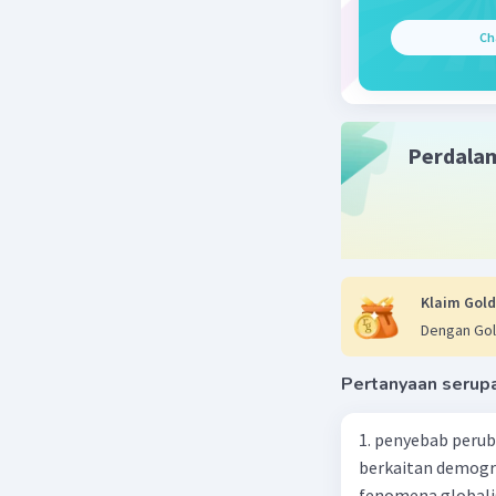
Ch
Salsabila 
22 Juni 2024 
Perdala
Jawaban 
Wilayah l
konsep Zo
mengelola
Kesatuan 
Klaim Gold
utama yan
Dengan Gol
Keanekar
Indonesia
Pertanyaan serup
karang, b
laut seca
1. penyebab perub
mineral, 
berkaitan demogra
besar.
fenomena globali