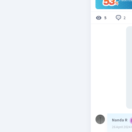
2
5
Nanda R
26 April 2024 