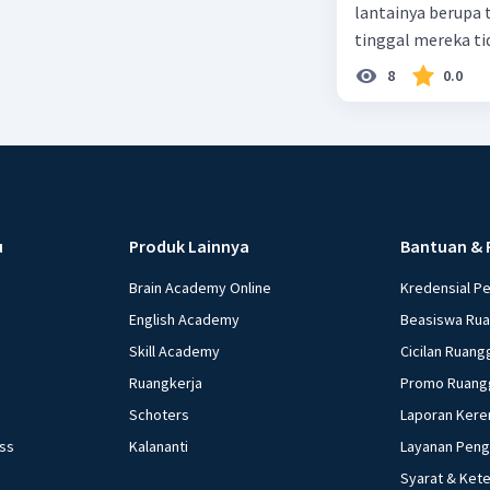
lantainya berupa 
tinggal mereka tidak layak 
dalam paragraf ters
8
0.0
u
Produk Lainnya
Bantuan & 
Brain Academy Online
Kredensial P
English Academy
Beasiswa Ru
Skill Academy
Cicilan Ruang
Ruangkerja
Promo Ruang
Schoters
Laporan Kere
ess
Kalananti
Layanan Pen
Syarat & Ket