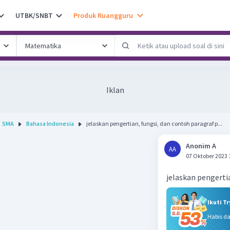
UTBK/SNBT
Produk Ruangguru
Iklan
SMA
Bahasa Indonesia
jelaskan pengertian, fungsi, dan contoh paragraf p...
Anonim A
AA
07 Oktober 2023 
jelaskan pengerti
Ikuti T
Habis d