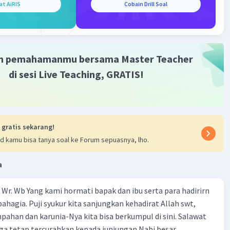
at AiRIS
Cobain Drill Soal
·
1.0
(
1
)
Balas
ating
m pemahamanmu bersama Master Teacher
Community
Level 89
023 23:30
di sesi Live Teaching, GRATIS!
terverifikasi
persuasif dapat di artikan sebagai paragraf yang
Iklan
i tujuan untuk meyakinkan atau mengajak si pembaca
 gratis sekarang!
ksud tertentu.
d kamu bisa tanya soal ke Forum sepuasnya, lho.
ri paragraf persuasif berfungsi untuk mendorong atau
seseorang untuk mengikuti keinginan penulis.
a
n Sungai Ciliwung sudah sangat parah dan dapat
Wr. Wb Yang kami hormati bapak dan ibu serta para hadirirn
ikan sebagai pencemaran tingkat berat. Rumah tangga
ahagia. Puji syukur kita sanjungkan kehadirat Allah swt,
 penyumbang terbesar sampah di Sungai Ciliwung. Jika
pahan dan karunia-Nya kita bisa berkumpul di sini. Salawat
ni terus berlanjut, sejumlah daerah yang menggantungkan
ga tetap tercurahkan kepada junjungan Nabi besar