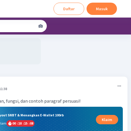
Daftar
Masuk
11:38
an, fungsi, dan contoh paragraf persuasi!
ryout SNBT & Menangkan E-Wallet 100rb
Klaim
alam
00
:
18
:
15
:
07