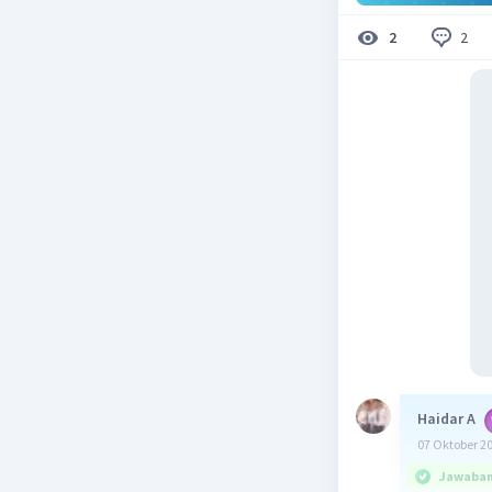
2
2
Haidar A
07 Oktober 2
Jawaban 