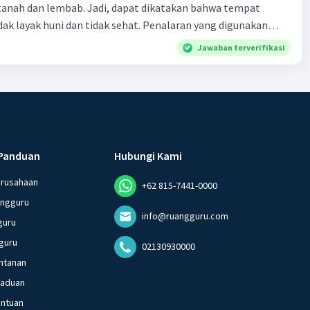
tanah dan lembab. Jadi, dapat dikatakan bahwa tempat
huni dan tidak sehat. Penalaran yang digunakan
ebut adalah . . . .
Jawaban terverifikasi
Panduan
Hubungi Kami
erusahaan
+62 815-7441-0000
angguru
info@ruangguru.com
guru
guru
02130930000
ntanan
gaduan
entuan