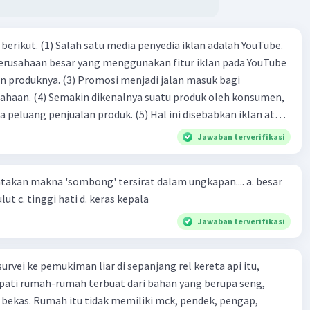
dia iklan adalah YouTube.
 perusahaan besar yang menggunakan fitur iklan pada YouTube
si menjadi jalan masuk bagi
produk oleh konsumen,
jualan produk. (5) Hal ini disebabkan iklan atau
n cara untuk mengenalkan produk perusahaan kepada
Jawaban terverifikasi
-(4)-(1)-
an makna 'sombong' tersirat dalam ungkapan.... a. besar
(4)-(2)
kepala b. besar mulut c. tinggi hati d. keras kepala
Jawaban terverifikasi
urvei ke pemukiman liar di sepanjang rel kereta api itu,
ti rumah-rumah terbuat dari bahan yang berupa seng,
 bekas. Rumah itu tidak memiliki mck, pendek, pengap,