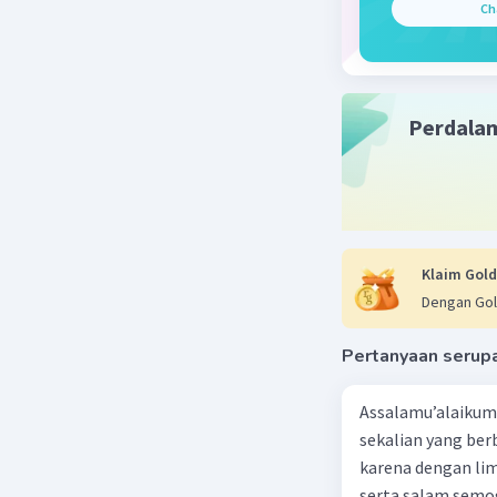
Ch
Beri R
Perdala
Nanda R
07 Oktober 2
Jawaban 
Paragraf 
mempunya
Klaim Gold
dengan ma
Dengan Gol
Fungsi da
mengajak 
Pertanyaan serup
contoh
Pencemara
Assalamu’alaikum 
dikategor
sekalian yang berb
merupakan
karena dengan lim
kondisi i
serta salam semo