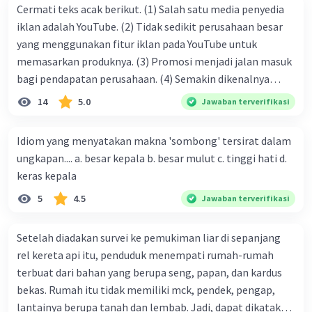
Ketika saya masih kecil, saya suka bermain bola
Cermati teks acak berikut. (1) Salah satu media penyedia
dengan teman-teman di lapangan dekat rumah.
iklan adalah YouTube. (2) Tidak sedikit perusahaan besar
Pada suatu hari, ketika kami sedang bermain,
yang menggunakan fitur iklan pada YouTube untuk
bola kami terbang ke halaman rumah tetangga.
memasarkan produknya. (3) Promosi menjadi jalan masuk
Kami berusaha untuk mengambil bola tersebut,
bagi pendapatan perusahaan. (4) Semakin dikenalnya
tetapi tetangga tersebut tidak mengizinkan
suatu produk oleh konsumen, semakin besar pula peluang
14
5.0
Jawaban terverifikasi
kami masuk ke halamannya. Kami merasa sedih
penjualan produk. (5) Hal ini disebabkan iklan atau
dan kecewa, tetapi kemudian kami belajar untuk
promosi merupakan cara untuk mengenalkan produk
Idiom yang menyatakan makna 'sombong' tersirat dalam
lebih berhati-hati dan tidak membiarkan bola
perusahaan kepada konsumen. Urutan yang tepat agar
ungkapan.... a. besar kepala b. besar mulut c. tinggi hati d.
kami terbang ke halaman orang lain.
menjadi teks eksposisi yang padu adalah .... A. (1)-(2)-(3)-
keras kepala
(4)-(5) B. (2)-(1)-(3)-(4)-(5) C. (3)-(1)-(2)-(5)-(4) D. (3)-(5)-
·
0.0
(
0
)
Balas
Beri Rating
5
4.5
Jawaban terverifikasi
(4)-(1)-(2) E. (5)-(1)-(3)-(4)-(2)
Setelah diadakan survei ke pemukiman liar di sepanjang
rel kereta api itu, penduduk menempati rumah-rumah
terbuat dari bahan yang berupa seng, papan, dan kardus
bekas. Rumah itu tidak memiliki mck, pendek, pengap,
lantainya berupa tanah dan lembab. Jadi, dapat dikatakan