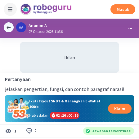
Masuk
Anonim A
AA
07 Oktober 2023 11:36
Iklan
Pertanyaan
jelaskan pengertian, fungsi, dan contoh paragraf narasi!
Ikuti Tryout SNBT & Menangkan E-Wallet
100rb
Klaim
Habis dalam
02
:
16
:
00
:
16
2
1
Jawaban terverifikasi