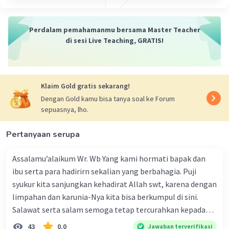
·
0.0
(
0
)
Balas
Beri Rating
Perdalam pemahamanmu bersama Master Teacher
di sesi Live Teaching, GRATIS!
Meikarlina S
Community
Level 27
08 Oktober 2023 00:58
Jawaban terverifikasi
Klaim Gold gratis sekarang!
Pengertian paragraf narasi adalah paragraf yang
Iklan
Dengan Gold kamu bisa tanya soal ke Forum
berisi cerita atau kisah tentang suatu kejadian
sepuasnya, lho.
atau peristiwa. Tujuan dari paragraf narasi adalah
untuk memberikan gambaran tentang cerita
Pertanyaan serupa
atau kisah yang sedang diceritakan kepada
pembaca. Paragraf narasi dapat berisi unsur-
Assalamu’alaikum Wr. Wb Yang kami hormati bapak dan
unsur seperti tokoh, plot, konflik, dan
ibu serta para hadirirn sekalian yang berbahagia. Puji
penyelesaian cerita.
syukur kita sanjungkan kehadirat Allah swt, karena dengan
Fungsi dari paragraf narasi adalah untuk
limpahan dan karunia-Nya kita bisa berkumpul di sini.
menghibur atau mengajarkan pembaca melalui
Salawat serta salam semoga tetap tercurahkan kepada
cerita atau kisah yang diceritakan. Paragraf
junjungan Nabi besar Muhammad saw, karena beliau
43
0.0
Jawaban terverifikasi