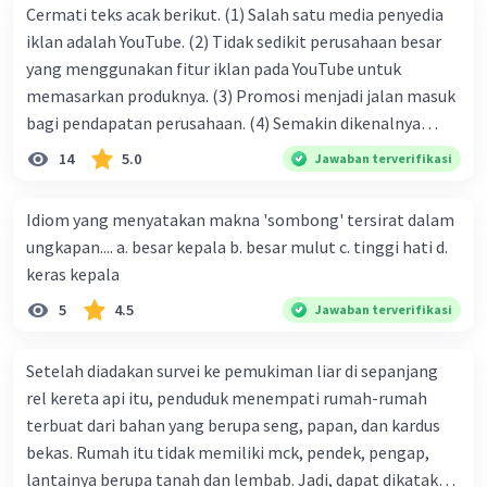
perubahan dalam kehidupan manusia. Dengan
Cermati teks acak berikut. (1) Salah satu media penyedia
adanya internet, manusia dapat mengakses
iklan adalah YouTube. (2) Tidak sedikit perusahaan besar
informasi dari seluruh dunia dengan mudah dan
yang menggunakan fitur iklan pada YouTube untuk
cepat. Selain itu, teknologi informasi juga telah
memasarkan produknya. (3) Promosi menjadi jalan masuk
memungkinkan terciptanya berbagai aplikasi
bagi pendapatan perusahaan. (4) Semakin dikenalnya
dan perangkat lunak yang dapat membantu
suatu produk oleh konsumen, semakin besar pula peluang
14
5.0
Jawaban terverifikasi
manusia dalam berbagai aspek kehidupan,
penjualan produk. (5) Hal ini disebabkan iklan atau
seperti kesehatan, bisnis, dan pendidikan.
promosi merupakan cara untuk mengenalkan produk
Idiom yang menyatakan makna 'sombong' tersirat dalam
Namun, penggunaan teknologi informasi juga
perusahaan kepada konsumen. Urutan yang tepat agar
ungkapan.... a. besar kepala b. besar mulut c. tinggi hati d.
memiliki risiko dan dampak negatif, seperti
menjadi teks eksposisi yang padu adalah .... A. (1)-(2)-(3)-
keras kepala
kecanduan internet dan penyebaran informasi
(4)-(5) B. (2)-(1)-(3)-(4)-(5) C. (3)-(1)-(2)-(5)-(4) D. (3)-(5)-
yang tidak benar atau hoaks. Oleh karena itu,
5
4.5
Jawaban terverifikasi
(4)-(1)-(2) E. (5)-(1)-(3)-(4)-(2)
penting bagi kita untuk menggunakan teknologi
informasi dengan bijak dan bertanggung jawab.
Setelah diadakan survei ke pemukiman liar di sepanjang
rel kereta api itu, penduduk menempati rumah-rumah
·
0.0
(
0
)
Balas
Beri Rating
terbuat dari bahan yang berupa seng, papan, dan kardus
bekas. Rumah itu tidak memiliki mck, pendek, pengap,
lantainya berupa tanah dan lembab. Jadi, dapat dikatakan