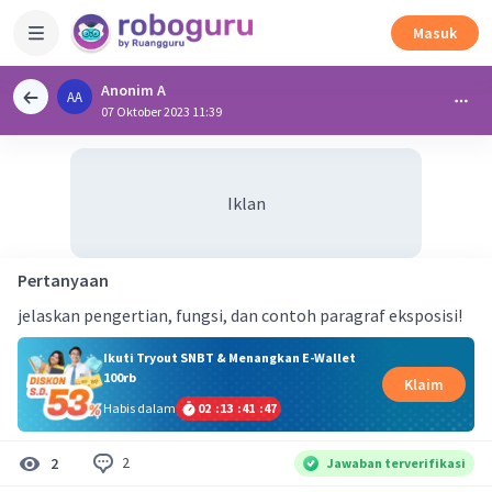
Masuk
Anonim A
AA
07 Oktober 2023 11:39
Iklan
Pertanyaan
jelaskan pengertian, fungsi, dan contoh paragraf eksposisi!
Ikuti Tryout SNBT & Menangkan E-Wallet
100rb
Klaim
Habis dalam
02
:
13
:
41
:
47
2
2
Jawaban terverifikasi