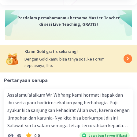
08 Oktober 2023 00:55
Jawaban terverifikasi
Perdalam pemahamanmu bersama Master Teacher
di sesi Live Teaching, GRATIS!
Pengertian paragraf eksposisi adalah paragraf
Iklan
yang berisi penjelasan atau uraian tentang suatu
topik atau isu tertentu. Tujuan dari paragraf
eksposisi adalah untuk memberikan pemahaman
Klaim Gold gratis sekarang!
atau pengetahuan yang lebih mendalam
Dengan Gold kamu bisa tanya soal ke Forum
tentang suatu topik atau isu kepada pembaca.
sepuasnya, lho.
Paragraf eksposisi dapat berisi fakta, data,
definisi, atau deskripsi tentang suatu topik atau
Pertanyaan serupa
isu.
Fungsi dari paragraf eksposisi adalah untuk
Assalamu’alaikum Wr. Wb Yang kami hormati bapak dan
memberikan informasi yang akurat dan
ibu serta para hadirirn sekalian yang berbahagia. Puji
terpercaya kepada pembaca. Paragraf eksposisi
syukur kita sanjungkan kehadirat Allah swt, karena dengan
juga dapat digunakan untuk mengajarkan
limpahan dan karunia-Nya kita bisa berkumpul di sini.
pembaca tentang suatu topik atau isu yang
Salawat serta salam semoga tetap tercurahkan kepada
mungkin belum mereka ketahui sebelumnya.
junjungan Nabi besar Muhammad saw, karena beliau
43
0.0
Jawaban terverifikasi