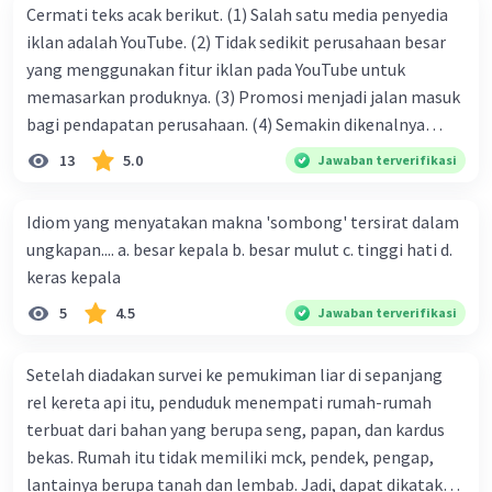
dilengkapi dengan mesin V8 yang mampu
Cermati teks acak berikut. (1) Salah satu media penyedia
menghasilkan tenaga hingga 570 tenaga kuda
iklan adalah YouTube. (2) Tidak sedikit perusahaan besar
dan dapat mencapai kecepatan maksimum 325
yang menggunakan fitur iklan pada YouTube untuk
km/jam. Bagian depan mobil ini memiliki gril
memasarkan produknya. (3) Promosi menjadi jalan masuk
yang besar dan lampu LED yang tajam,
bagi pendapatan perusahaan. (4) Semakin dikenalnya
sedangkan bagian belakangnya memiliki lampu
suatu produk oleh konsumen, semakin besar pula peluang
13
5.0
Jawaban terverifikasi
LED yang memanjang dan knalpot ganda yang
penjualan produk. (5) Hal ini disebabkan iklan atau
terletak di tengah. Selain itu, mobil ini juga
promosi merupakan cara untuk mengenalkan produk
Idiom yang menyatakan makna 'sombong' tersirat dalam
dilengkapi dengan sistem suspensi yang canggih,
perusahaan kepada konsumen. Urutan yang tepat agar
ungkapan.... a. besar kepala b. besar mulut c. tinggi hati d.
sehingga memberikan kenyamanan dan
menjadi teks eksposisi yang padu adalah .... A. (1)-(2)-(3)-
keras kepala
stabilitas saat dikendarai.
(4)-(5) B. (2)-(1)-(3)-(4)-(5) C. (3)-(1)-(2)-(5)-(4) D. (3)-(5)-
5
4.5
Jawaban terverifikasi
(4)-(1)-(2) E. (5)-(1)-(3)-(4)-(2)
·
0.0
(
0
)
Balas
Beri Rating
Setelah diadakan survei ke pemukiman liar di sepanjang
rel kereta api itu, penduduk menempati rumah-rumah
terbuat dari bahan yang berupa seng, papan, dan kardus
bekas. Rumah itu tidak memiliki mck, pendek, pengap,
lantainya berupa tanah dan lembab. Jadi, dapat dikatakan