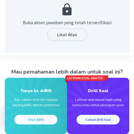
berdasarkan hasil pengamatan, perasaan, dan
pengalaman penulisnya.
Paragraf deskripsi bertujuan untuk
Buka akses jawaban yang telah terverifikasi
menggambarkan suatu objek pembaca seolah-
olah melihat, merasakan atau mengalami objek
Lihat Iklan
dan peristiwa yang dideskripsikan penulis.
contoh
Buah kersen (ceri) merupakan buah yang
memiliki nama ilmiah Muntingia calabura. Buah
ini berbentuk bulat kecil dan berwarna hijau saat
Mau pemahaman lebih dalam untuk soal ini?
baru berupa putil. Menjelang matang, warna
LATIHAN SOAL GRATIS!
buah ini akan menguning dan perlahan-lahan
Tanya ke AiRIS
Drill Soal
menjadi merah saat matang. Diameter buahnya
berkisar 1-1,5 cm
Yuk, cobain chat dan belajar
Latihan soal sesuai topik yang
bareng AiRIS, teman pintarmu!
kamu mau untuk persiapan ujian
·
0.0
(
0
)
Balas
Beri Rating
Chat AiRIS
Cobain Drill Soal
Meikarlina S
Community
Level 27