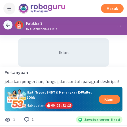
Masuk
Fatikha S
07 Oktober 2023 11:37
Iklan
Pertanyaan
jelaskan pengertian, fungsi, dan contoh paragraf deskripsi!
Ikuti Tryout SNBT & Menangkan E-Wallet
100rb
Klaim
Habis dalam
00
:
22
:
51
:
15
2
1
Jawaban terverifikasi